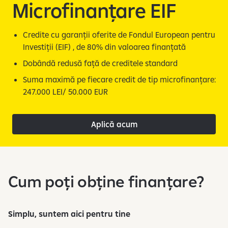
e
Microfinanțare EIF
Credite cu garanții oferite de Fondul European pentru
Investiții (EIF) , de 80% din valoarea finanțată​
Dobândă redusă față de creditele standard ​
Suma maximă pe fiecare credit de tip microfinanțare:
247.000 LEI/ 50.000 EUR
Aplică acum
Cum poți obține finanțare?
Simplu, suntem aici pentru tine