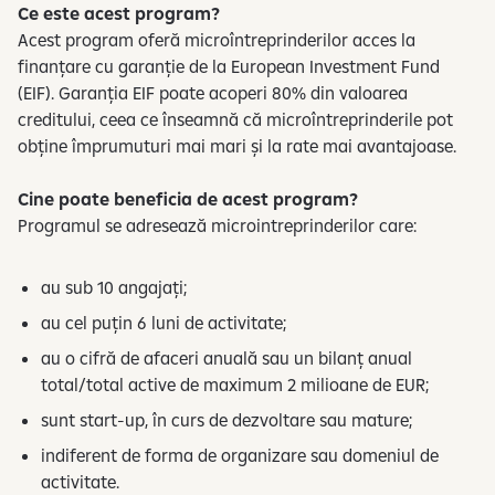
Ce este acest program?​
Acest program oferă microîntreprinderilor acces la
finanțare cu garanție de la European Investment Fund
(EIF). Garanția EIF poate acoperi 80% din valoarea
creditului, ceea ce înseamnă că microîntreprinderile pot
obține împrumuturi mai mari și la rate mai avantajoase.​
Cine poate beneficia de acest program?​
Programul se adresează microintreprinderilor care:​
au sub 10 angajați;​
au cel puțin 6 luni de activitate;​
au o cifră de afaceri anuală sau un bilanț anual
total/total active de maximum 2 milioane de EUR;​
sunt start-up, în curs de dezvoltare sau mature;​
indiferent de forma de organizare sau domeniul de
activitate.​