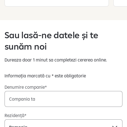
S
e
a
f
Sau lasă-ne datele și te
i
sunăm noi
ș
e
a
Dureaza doar 1 minut sa completezi cererea online.
z
ă
Informația marcată cu * este obligatorie
s
l
Denumire companie
i
d
e
-
Rezidență
u
r