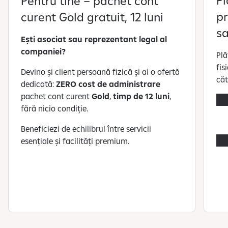
Pl
Pentru tine – pachet cont
pr
curent Gold gratuit, 12 luni
sa
Ești asociat sau reprezentant legal al
companiei?
Plă
fis
Devino și client persoană fizică și ai o ofertă
căt
dedicată:
ZERO cost de administrare
pachet cont curent
Gold
,
timp de 12 luni
,
fără nicio condiție.
Beneficiezi de echilibrul între servicii
esențiale și facilități premium.
S