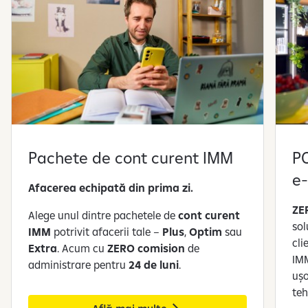
Pachete de cont curent IMM
PO
e
Afacerea echipată din prima zi.
ZE
Alege unul dintre pachetele de
cont curent
sol
IMM
potrivit afacerii tale –
Plus
,
Optim
sau
cli
Extra
. Acum cu
ZERO comision
de
IM
administrare pentru
24 de luni
.
ușo
teh