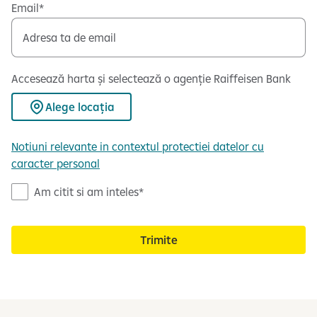
Email
Accesează harta și selectează o agenție Raiffeisen Bank
Alege locația
Notiuni relevante in contextul protectiei datelor cu
caracter personal
N
Am citit si am inteles
o
t
Trimite
a
d
e
i
n