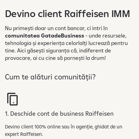
f
Devino client Raiffeisen IMM
o
r
m
Nu primești doar un cont bancar, ci intri în
a
comunitatea GatadeBusiness
- unde resursele,
r
tehnologia și experiența celorlalți lucrează pentru
e
tine. Aici găsești siguranța că, indiferent de
c
provocare, ai cu cine să pornești la drum!
u
p
Cum te alături comunității?
r
i
v
i
r
1. Deschide cont de business Raiffeisen
e
l
Devino client 100% online sau în agenție, ghidat de un
a
expert Raiffeisen.
p