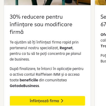
e
d
i
30% reducere pentru
Se
n
înființare sau modificare
6
3
firmă
Of
cal
Te ajutăm să îți înființezi firma rapid prin
Tr
partenerul nostru specializat,
Regnet
,
pentru ca tu să te poți concentra pe planul
Poț
de business.
Bus
După finalizare, te întorci în aplicație pentru
a activa contul Raiffeisen IMM și a accesa
toate
beneficiile
din comunitatea
GatadeBusiness
.
Înființează firma