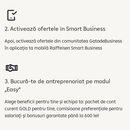
r
e
l
u
2. Activează ofertele în Smart Business
c
Apoi, activează ofertele din comunitatea GatadeBusiness
r
în aplicația ta mobilă Raiffeisen Smart Business
a
r
e
a
d
3. Bucură-te de antreprenoriat pe modul
a
„Easy”
t
e
Alege beneficii pentru tine și echipa ta: pachet de cont
l
curent GOLD pentru tine, comisioane preferențiale pentru
o
salariați și bonusuri garantate până la 600 lei!
r
c