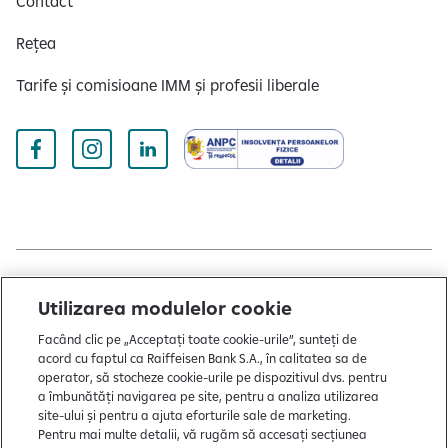
Contact
Rețea
Tarife și comisioane IMM și profesii liberale
Copyright © 2004 - 2026 by Raiffeisen Bank
Utilizarea modulelor cookie
Termeni și condiții
Facând clic pe „Acceptați toate cookie-urile”, sunteți de
acord cu faptul ca Raiffeisen Bank S.A., în calitatea sa de
Politică de utilizare cookies
operator, să stocheze cookie-urile pe dispozitivul dvs. pentru
Preferințe cookie-uri
a îmbunătăți navigarea pe site, pentru a analiza utilizarea
site-ului și pentru a ajuta eforturile sale de marketing.
Politica de confidențialitate
Pentru mai multe detalii, vă rugăm să accesați secțiunea