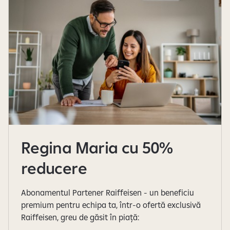
r
i
l
e
d
i
n
3
Regina Maria cu 50%
reducere
Abonamentul Partener Raiffeisen - un beneficiu
premium pentru echipa ta, într-o ofertă exclusivă
Raiffeisen, greu de găsit în piață: