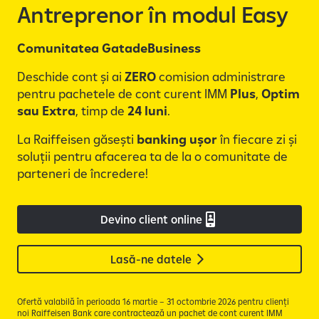
e
Antreprenor în modul Easy
Comunitatea GatadeBusiness
Deschide cont și ai
ZERO
comision administrare
pentru pachetele de cont curent IMM
Plus
,
Optim
sau
Extra
, timp de
24 luni
.
La Raiffeisen găsești
banking ușor
în fiecare zi și
soluții pentru afacerea ta de la o comunitate de
parteneri de încredere!
Devino client online
Lasă-ne datele
Ofertă valabilă în perioada 16 martie – 31 octombrie 2026 pentru clienți
noi Raiffeisen Bank care contractează un pachet de cont curent IMM