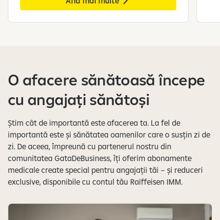
Află mai multe
S
e
a
f
O afacere sănătoasă începe
i
ș
cu angajați sănătoși
e
a
z
Știm cât de importantă este afacerea ta. La fel de
ă
importantă este și sănătatea oamenilor care o susțin zi de
s
zi. De aceea, împreună cu partenerul nostru din
l
comunitatea GataDeBusiness, îți oferim abonamente
i
medicale create special pentru angajații tăi – și reduceri
d
exclusive, disponibile cu contul tău Raiffeisen IMM.
e
-
u