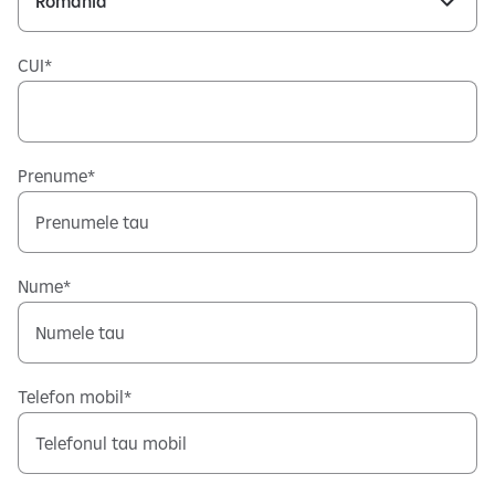
i
l
CUI
e
1
d
i
Prenume
n
3
Nume
Telefon mobil