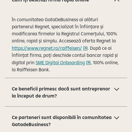
ă
s
În comunitatea GataDeBusiness ai alături
l
partenerul Regnet, specializat în înființare și
i
modificarea firmelor la Registrul Comerțului, 100%
d
online, rapid și simplu. Accesează oferta Regnet la
e
https://www.regnet.ro/raiffeisen/
. După ce ai
-
înființat firma, poți deschide contul bancar rapid și
u
digital prin
SME Digital Onboarding
, 100% online,
r
la Raiffeisen Bank.
i
l
e
Ce beneficii primesc dacă sunt antreprenor
1
la început de drum?
d
i
n
Ce parteneri sunt disponibili în comunitatea
4
GatadeBusiness?