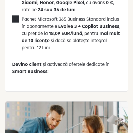
Xiaomi, Honor, Google Pixel
, cu avans
0 €
,
rate pe
24 sau 36 de lun
i.
Pachet Microsoft 365 Business Standard inclus
în abonamentele
Evolve 3 + Copilot Business
,
cu preț de la
18,09 EUR/lună
, pentru
mai mult
de 10 licențe
și dacă se plătește integral
pentru 12 luni.
Devino client
și activează ofertele dedicate în
Smart Business
: