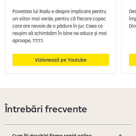
Povestea lui Radu e despre implicare pentru
De
un viitor mai verde, pentru că fiecare copac
împ
care are nevoie de o pădure în jur. Ceea ce
Dir
reușim să schimbăm în bine ne aduce și mai
aproape, 1:1:1:1.
Vizionează pe Youtube
S
e
a
f
Întrebări frecvente
i
ș
e
a
z
Cum îți deschizi firma rapid online