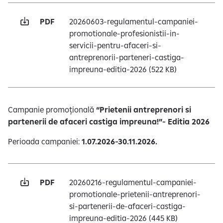
e
PDF
20260603-regulamentul-campaniei-
promotionale-profesionistii-in-
servicii-pentru-afaceri-si-
antreprenorii-parteneri-castiga-
impreuna-editia-2026
(522 KB)
Campanie promoțională
“Prietenii antreprenori si
partenerii de afaceri castiga impreuna!”- Editia 2026
Perioada campaniei:
1.07.2026-30.11.2026.
PDF
20260216-regulamentul-campaniei-
promotionale-prietenii-antreprenori-
si-partenerii-de-afaceri-castiga-
impreuna-editia-2026
(445 KB)