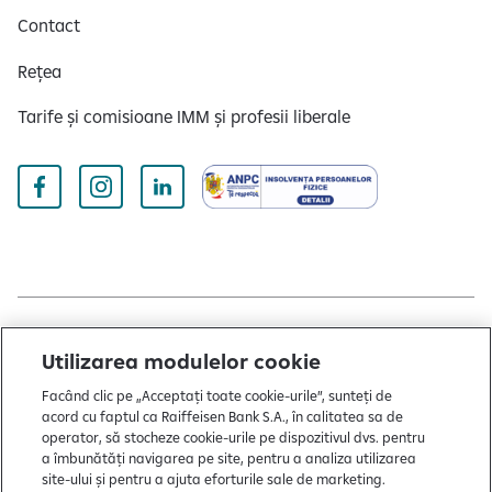
Contact
Rețea
Tarife și comisioane IMM și profesii liberale
Copyright © 2004 - 2026 by Raiffeisen Bank
Utilizarea modulelor cookie
Termeni și condiții
Facând clic pe „Acceptați toate cookie-urile”, sunteți de
acord cu faptul ca Raiffeisen Bank S.A., în calitatea sa de
Politică de utilizare cookies
operator, să stocheze cookie-urile pe dispozitivul dvs. pentru
a îmbunătăți navigarea pe site, pentru a analiza utilizarea
Preferințe cookie-uri
site-ului și pentru a ajuta eforturile sale de marketing.