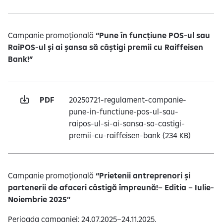
Campanie promoțională
“Pune în funcțiune POS-ul sau
RaiPOS-ul și ai șansa să câștigi premii cu Raiffeisen
Bank!”
PDF
20250721-regulament-campanie-
pune-in-functiune-pos-ul-sau-
raipos-ul-si-ai-sansa-sa-castigi-
premii-cu-raiffeisen-bank
(234 KB)
Campanie promoțională
“Prietenii antreprenori și
partenerii de afaceri câstigă împreună!– Editia – Iulie-
Noiembrie 2025”
Perioada campaniei: 24.07.2025–24.11.2025.