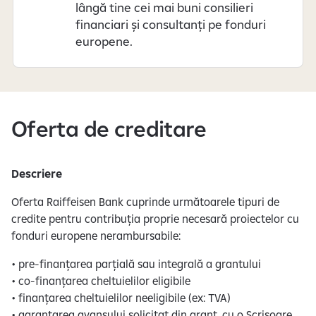
lângă tine cei mai buni consilieri
r
financiari și consultanți pe fonduri
a
europene.
c
t
e
r
p
Oferta de creditare
e
r
s
Descriere
o
n
Oferta Raiffeisen Bank
cuprinde următoarele tipuri de
a
credite pentru contribuția proprie necesară proiectelor cu
l
fonduri europene nerambursabile:
• pre-finanțarea parțială sau integrală a grantului
• co-finanțarea cheltuielilor eligibile
• finanțarea cheltuielilor neeligibile (ex: TVA)
• garantarea avansului solicitat din grant, cu o Scrisoare