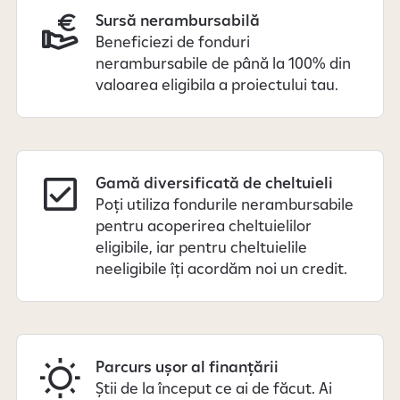
l
Sursă nerambursabilă
u
Beneficiezi de fonduri
c
nerambursabile de până la 100% din
r
valoarea eligibila a proiectului tau.
a
r
e
a
d
Gamă diversificată de cheltuieli
a
Poți utiliza fondurile nerambursabile
t
pentru acoperirea cheltuielilor
e
eligibile, iar pentru cheltuielile
l
neeligibile îți acordăm noi un credit.
o
r
c
u
Parcurs ușor al finanțării
c
Știi de la început ce ai de făcut. Ai
a