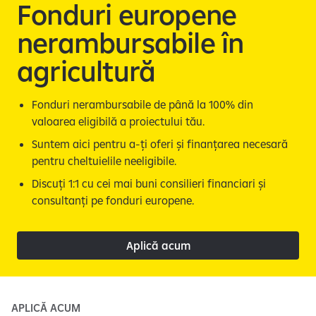
e
Fonduri europene
nerambursabile în
agricultură
Fonduri nerambursabile de până la 100% din
valoarea eligibilă a proiectului tău.
Suntem aici pentru a-ți oferi și finanțarea necesară
pentru cheltuielile neeligibile.
Discuți 1:1 cu cei mai buni consilieri financiari și
consultanți pe fonduri europene.
Aplică acum
APLICĂ ACUM