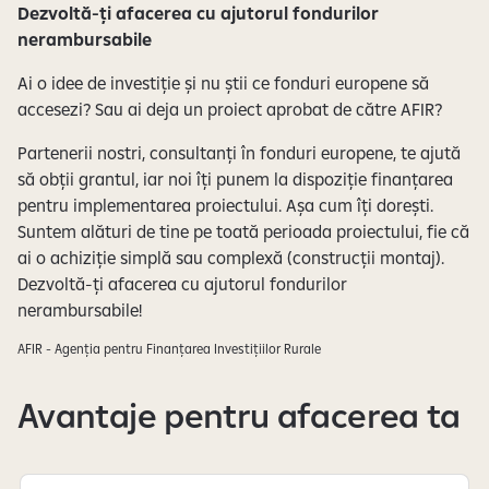
Dezvoltă-ți afacerea cu ajutorul fondurilor
m
nerambursabile
a
r
Ai o idee de investiție și nu știi ce fonduri europene să
e
accesezi? Sau ai deja un proiect aprobat de către AFIR?
c
Partenerii nostri, consultanți în fonduri europene, te ajută
u
să obții grantul, iar noi îți punem la dispoziție finanțarea
p
pentru implementarea proiectului. Așa cum îți dorești.
r
Suntem alături de tine pe toată perioada proiectului, fie că
i
ai o achiziție simplă sau complexă (construcții montaj).
v
Dezvoltă-ți afacerea cu ajutorul fondurilor
i
nerambursabile!
r
e
AFIR - Agenția pentru Finanțarea Investițiilor Rurale
l
a
Avantaje pentru afacerea ta
p
r
e