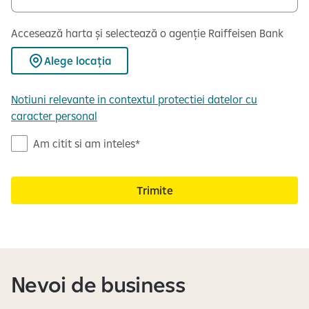
Accesează harta și selectează o agenție Raiffeisen Bank
Alege locația
Notiuni relevante in contextul protectiei datelor cu
caracter personal
N
Am citit si am inteles
o
t
Trimite
a
d
e
i
n
f
Nevoi de business
o
r