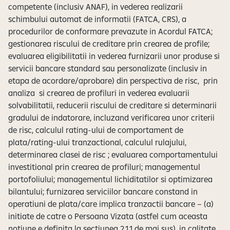
competente (inclusiv ANAF), in vederea realizarii
schimbului automat de informatii (FATCA, CRS), a
procedurilor de conformare prevazute in Acordul FATCA;
gestionarea riscului de creditare prin crearea de profile;
evaluarea eligibilitatii in vederea furnizarii unor produse si
servicii bancare standard sau personalizate (inclusiv in
etapa de acordare/aprobare) din perspectiva de risc, prin
analiza si crearea de profiluri in vederea evaluarii
solvabilitatii, reducerii riscului de creditare si determinarii
gradului de indatorare, incluzand verificarea unor criterii
de risc, calculul rating-ului de comportament de
plata/rating-ului tranzactional, calculul rulajului,
determinarea clasei de risc ; evaluarea comportamentului
investitional prin crearea de profiluri; managementul
portofoliului; managementul lichiditatilor si optimizarea
bilantului; furnizarea serviciilor bancare constand in
operatiuni de plata/care implica tranzactii bancare – (a)
initiate de catre o Persoana Vizata (astfel cum aceasta
notiune e definita la sectiunea 2.1.1 de mai sus), in calitate