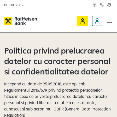
DESPRE NOI
R
C
C
e
o
u
ț
n
r
e
t
s
R
a
D
a
v
c
a
a
e
t
l
i
v
e
u
a
t
f
i
z
a
Politica privind prelucrarea
f
n
ă
r
-
e
o
n
datelor cu caracter personal
i
c
e
s
l
si confidentialitatea datelor
e
i
n
e
Incepand cu data de 25.05.2018, este aplicabil
O
n
Regulamentul 2016/679 privind protectia persoanelor
n
t
fizice in ceea ce priveste prelucrarea datelor cu caracter
l
personal si privind libera circulatie a acestor date,
i
cunoscut si sub acronimul GDPR (General Data Protection
n
Regulation)