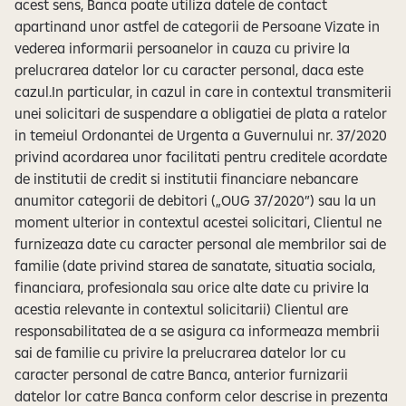
acest sens, Banca poate utiliza datele de contact
apartinand unor astfel de categorii de Persoane Vizate in
vederea informarii persoanelor in cauza cu privire la
prelucrarea datelor lor cu caracter personal, daca este
cazul.In particular, in cazul in care in contextul transmiterii
unei solicitari de suspendare a obligatiei de plata a ratelor
in temeiul Ordonantei de Urgenta a Guvernului nr. 37/2020
privind acordarea unor facilitati pentru creditele acordate
de institutii de credit si institutii financiare nebancare
anumitor categorii de debitori („OUG 37/2020”) sau la un
moment ulterior in contextul acestei solicitari, Clientul ne
furnizeaza date cu caracter personal ale membrilor sai de
familie (date privind starea de sanatate, situatia sociala,
financiara, profesionala sau orice alte date cu privire la
acestia relevante in contextul solicitarii) Clientul are
responsabilitatea de a se asigura ca informeaza membrii
sai de familie cu privire la prelucrarea datelor lor cu
caracter personal de catre Banca, anterior furnizarii
datelor lor catre Banca conform celor descrise in prezenta