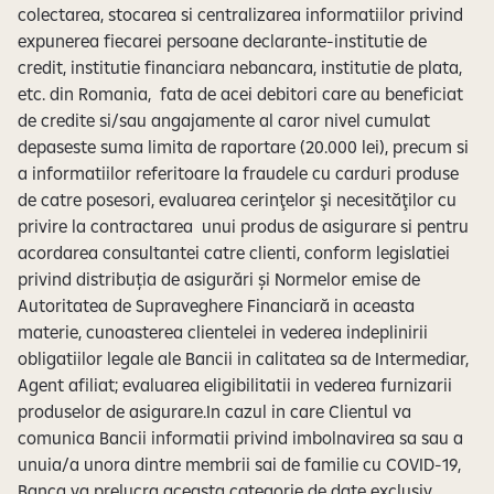
colectarea, stocarea si centralizarea informatiilor privind
expunerea fiecarei persoane declarante-institutie de
credit, institutie financiara nebancara, institutie de plata,
etc. din Romania, fata de acei debitori care au beneficiat
de credite si/sau angajamente al caror nivel cumulat
depaseste suma limita de raportare (20.000 lei), precum si
a informatiilor referitoare la fraudele cu carduri produse
de catre posesori, evaluarea cerinţelor şi necesităţilor cu
privire la contractarea unui produs de asigurare si pentru
acordarea consultantei catre clienti, conform legislatiei
privind distribuția de asigurări și Normelor emise de
Autoritatea de Supraveghere Financiară in aceasta
materie, cunoasterea clientelei in vederea indeplinirii
obligatiilor legale ale Bancii in calitatea sa de Intermediar,
Agent afiliat; evaluarea eligibilitatii in vederea furnizarii
produselor de asigurare.In cazul in care Clientul va
comunica Bancii informatii privind imbolnavirea sa sau a
unuia/a unora dintre membrii sai de familie cu COVID-19,
Banca va prelucra aceasta categorie de date exclusiv