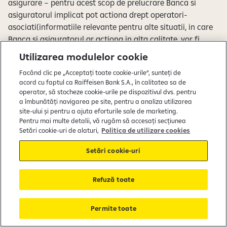
asigurare – pentru acest scop de prelucrare Banca si
asiguratorul implicat pot actiona drept operatori-
asociati(informatiile relevante pentru alte situatii, in care
Banca si asiguratorul ar actiona in alta calitate, vor fi
furnizate prin documentele de informare specifice
Utilizarea modulelor cookie
fluxurilor aplicabile in acele situatii), in vederea lichidarii
Facând clic pe „Acceptați toate cookie-urile”, sunteți de
carnetelor de economii la purtator/la purtator cu parola;
acord cu faptul ca Raiffeisen Bank S.A., în calitatea sa de
evaluarea cerinţelor şi necesităţilor cu privire la
operator, să stocheze cookie-urile pe dispozitivul dvs. pentru
contractarea unui produs de asigurare, conform legislatiei
a îmbunătăți navigarea pe site, pentru a analiza utilizarea
privind distribuția de asigurări și Normelor emise de
site-ului și pentru a ajuta eforturile sale de marketing.
Pentru mai multe detalii, vă rugăm să accesați secțiunea
Autoritatea de Supraveghere Financiară în aplicarea
Setări cookie-uri de alaturi,
Politica de utilizare cookies
acesteia, acordarea consultantei catre Client, derularea si
gestionarea relatiei contractuale cu Clientul in numele si
Setări cookie-uri
pentru asigurator si/sau impreuna cu asiguratorul, in
vederea furnizarii produselor de asigurare adecvate dintre
Refuză toate
produsele de asigurare pe care le intermediaza in calitate
de agent afiliat; colectare de prime de asigurare pentru
asigurator;asigurarea suportului tehnic si a activitatilor de
Permite toate
mentenanta, inclusiv cele necesare pentru derularea si