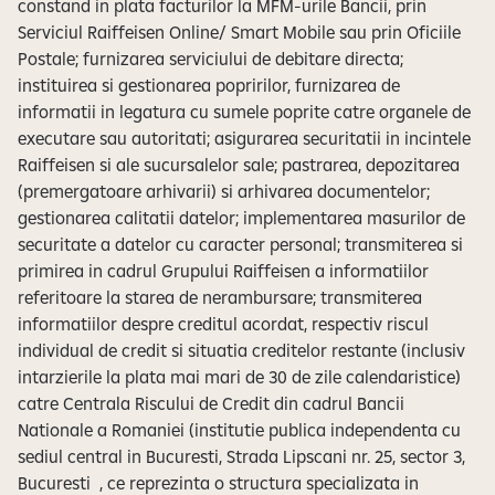
constand in plata facturilor la MFM-urile Bancii, prin
Serviciul Raiffeisen Online/ Smart Mobile sau prin Oficiile
Postale; furnizarea serviciului de debitare directa;
instituirea si gestionarea popririlor, furnizarea de
informatii in legatura cu sumele poprite catre organele de
executare sau autoritati; asigurarea securitatii in incintele
Raiffeisen si ale sucursalelor sale; pastrarea, depozitarea
(premergatoare arhivarii) si arhivarea documentelor;
gestionarea calitatii datelor; implementarea masurilor de
securitate a datelor cu caracter personal; transmiterea si
primirea in cadrul Grupului Raiffeisen a informatiilor
referitoare la starea de nerambursare; transmiterea
informatiilor despre creditul acordat, respectiv riscul
individual de credit si situatia creditelor restante (inclusiv
intarzierile la plata mai mari de 30 de zile calendaristice)
catre Centrala Riscului de Credit din cadrul Bancii
Nationale a Romaniei (institutie publica independenta cu
sediul central in Bucuresti, Strada Lipscani nr. 25, sector 3,
Bucuresti , ce reprezinta o structura specializata in