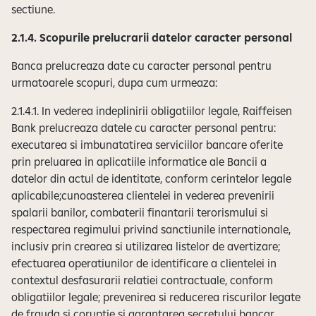
sectiune.
2.1.4. Scopurile prelucrarii datelor caracter personal
Banca prelucreaza date cu caracter personal pentru
urmatoarele scopuri, dupa cum urmeaza:
2.1.4.1. In vederea indeplinirii obligatiilor legale, Raiffeisen
Bank prelucreaza datele cu caracter personal pentru:
executarea si imbunatatirea serviciilor bancare oferite
prin preluarea in aplicatiile informatice ale Bancii a
datelor din actul de identitate, conform cerintelor legale
aplicabile;cunoasterea clientelei in vederea prevenirii
spalarii banilor, combaterii finantarii terorismului si
respectarea regimului privind sanctiunile internationale,
inclusiv prin crearea si utilizarea listelor de avertizare;
efectuarea operatiunilor de identificare a clientelei in
contextul desfasurarii relatiei contractuale, conform
obligatiilor legale; prevenirea si reducerea riscurilor legate
de frauda si coruptie si garantarea secretului bancar