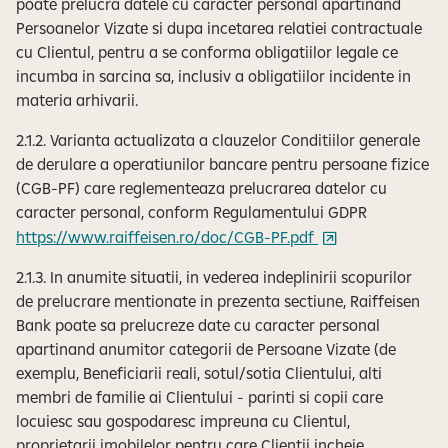
poate prelucra datele cu caracter personal apartinand
Persoanelor Vizate si dupa incetarea relatiei contractuale
cu Clientul, pentru a se conforma obligatiilor legale ce
incumba in sarcina sa, inclusiv a obligatiilor incidente in
materia arhivarii.
2.1.2. Varianta actualizata a clauzelor Conditiilor generale
de derulare a operatiunilor bancare pentru persoane fizice
(CGB-PF) care reglementeaza prelucrarea datelor cu
caracter personal, conform Regulamentului GDPR
https://www.raiffeisen.ro/doc/CGB-PF.pdf
2.1.3. In anumite situatii, in vederea indeplinirii scopurilor
de prelucrare mentionate in prezenta sectiune, Raiffeisen
Bank poate sa prelucreze date cu caracter personal
apartinand anumitor categorii de Persoane Vizate (de
exemplu, Beneficiarii reali, sotul/sotia Clientului, alti
membri de familie ai Clientului - parinti si copii care
locuiesc sau gospodaresc impreuna cu Clientul,
proprietarii imobilelor pentru care Clientii incheie