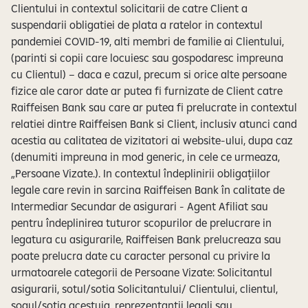
Clientului in contextul solicitarii de catre Client a
suspendarii obligatiei de plata a ratelor in contextul
pandemiei COVID-19, alti membri de familie ai Clientului,
(parinti si copii care locuiesc sau gospodaresc impreuna
cu Clientul) – daca e cazul, precum si orice alte persoane
fizice ale caror date ar putea fi furnizate de Client catre
Raiffeisen Bank sau care ar putea fi prelucrate in contextul
relatiei dintre Raiffeisen Bank si Client, inclusiv atunci cand
acestia au calitatea de vizitatori ai website-ului, dupa caz
(denumiti impreuna in mod generic, in cele ce urmeaza,
„Persoane Vizate.). In contextul îndeplinirii obligațiilor
legale care revin in sarcina Raiffeisen Bank în calitate de
Intermediar Secundar de asigurari - Agent Afiliat sau
pentru îndeplinirea tuturor scopurilor de prelucrare in
legatura cu asigurarile, Raiffeisen Bank prelucreaza sau
poate prelucra date cu caracter personal cu privire la
urmatoarele categorii de Persoane Vizate: Solicitantul
asigurarii, sotul/sotia Solicitantului/ Clientului, clientul,
soaul/sotia acestuia, reprezentantii legali sau