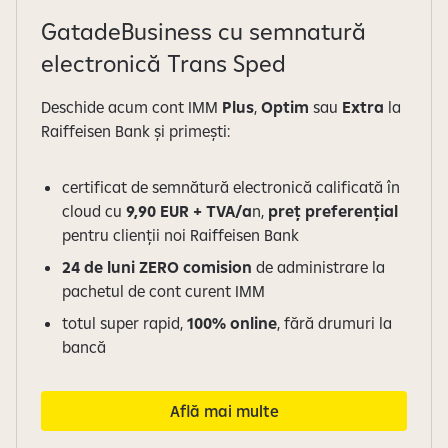
GatadeBusiness cu semnatură
electronică Trans Sped
Deschide acum cont IMM
Plus
,
Optim
sau
Extra
la
Raiffeisen Bank și primești:
certificat de semnătură electronică calificată în
cloud cu
9,90 EUR + TVA/a
n,
preț preferențial
pentru clienții noi Raiffeisen Bank
24 de luni ZERO comision
de administrare la
pachetul de cont curent IMM
totul super rapid,
100% online
, fără drumuri la
bancă
Află mai multe