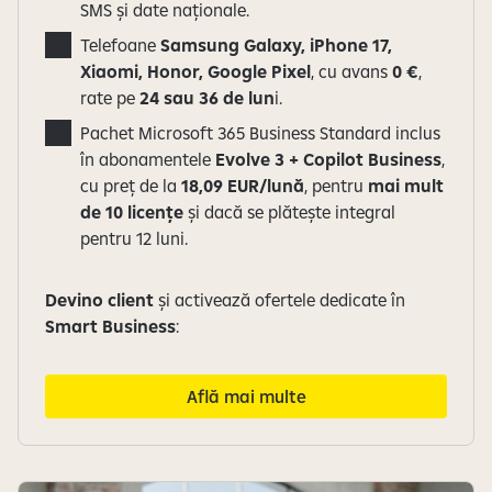
SMS și date naționale.
Telefoane
Samsung Galaxy, iPhone 17,
Xiaomi, Honor, Google Pixel
, cu avans
0 €
,
rate pe
24 sau 36 de lun
i.
Pachet Microsoft 365 Business Standard inclus
în abonamentele
Evolve 3 + Copilot Business
,
cu preț de la
18,09 EUR/lună
, pentru
mai mult
de 10 licențe
și dacă se plătește integral
pentru 12 luni.
Devino client
și activează ofertele dedicate în
Smart Business
:
Află mai multe