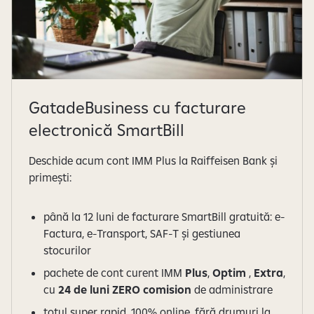
GatadeBusiness cu facturare
electronică SmartBill
Deschide acum cont IMM Plus la Raiffeisen Bank și
primești:
până la 12 luni de facturare SmartBill gratuită: e-
Factura, e-Transport, SAF-T și gestiunea
stocurilor
pachete de cont curent IMM
Plus
,
Optim
,
Extra
,
cu
24 de luni ZERO comision
de administrare
totul super rapid, 100% online, fără drumuri la