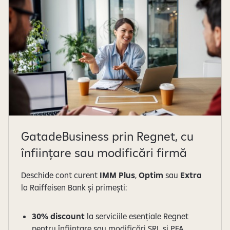
GatadeBusiness prin Regnet, cu
înființare sau modificări firmă
Deschide cont curent
IMM Plus
,
Optim
sau
Extra
la Raiffeisen Bank și primești:
30% discount
la serviciile esențiale Regnet
pentru înființare sau modificări SRL și PFA