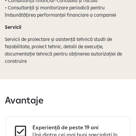
• Consultanță financiar-contabilă și fiscală
• Consultanță și monitorizare periodică pentru
îmbunătățirea performanței financiare a companiei
Servicii
Servicii de proiectare și asistență tehnică studii de
fezabilitate, proiect tehnic, detalii de execuție,
documentație tehnică pentru obținerea autorizației de
construire
Avantaje
Experiență de peste 19 ani
Unii dintre cei mai buni specialiști în