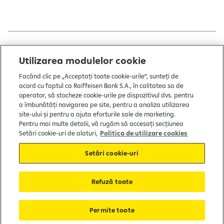
Copyright © 2004 - 2026 by Raiffeisen Bank
Utilizarea modulelor cookie
Termeni și condiții
Facând clic pe „Acceptați toate cookie-urile”, sunteți de
acord cu faptul ca Raiffeisen Bank S.A., în calitatea sa de
Politică de utilizare cookies
operator, să stocheze cookie-urile pe dispozitivul dvs. pentru
a îmbunătăți navigarea pe site, pentru a analiza utilizarea
Preferințe cookie-uri
site-ului și pentru a ajuta eforturile sale de marketing.
Politica de confidențialitate
Pentru mai multe detalii, vă rugăm să accesați secțiunea
Setări cookie-uri de alaturi,
Politica de utilizare cookies
Protecția consumatorului
Setări cookie-uri
Soluționarea alternativă a litigiilor
Refuză toate
FGDB
Garantarea depozitelor
Permite toate