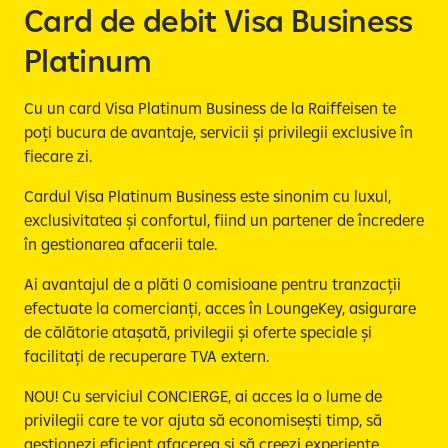
e
Card de debit Visa Business
Platinum
Cu un card Visa Platinum Business de la Raiffeisen te
poți bucura de avantaje, servicii și privilegii exclusive în
fiecare zi.
Cardul Visa Platinum Business este sinonim cu luxul,
exclusivitatea și confortul, fiind un partener de încredere
în gestionarea afacerii tale.
Ai avantajul de a plăti 0 comisioane pentru tranzacții
efectuate la comercianți, acces în LoungeKey, asigurare
de călătorie atașată, privilegii și oferte speciale și
facilitați de recuperare TVA extern.
NOU! Cu serviciul CONCIERGE, ai acces la o lume de
privilegii care te vor ajuta să economisești timp, să
gestionezi eficient afacerea și să creezi experiențe