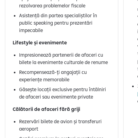
r
rezolvarea problemelor fiscale
c
Asistență din partea specialiștilor în
u
public speaking pentru prezentări
c
impecabile
a
r
Lifestyle și evenimente
a
Impresionează partenerii de afaceri cu
c
bilete la evenimente culturale de renume
t
e
Recompensează-ți angajații cu
r
experiențe memorabile
p
Găsește locații exclusive pentru întâlniri
e
de afaceri sau evenimente private
r
s
Călătorii de afaceri fără griji
o
Rezervări bilete de avion și transferuri
n
aeroport
a
l