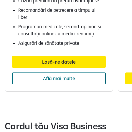
Cazări premium la prețuri avantajoase
Recomandări de petrecere a timpului
liber
Programări medicale, second-opinion și
consultații online cu medici renumiți
Asigurări de sănătate private
Lasă-ne datele
Află mai multe
S
e
a
f
Cardul tău Visa Business
i
ș