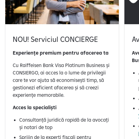
l
a
p
r
e
NOU! Serviciul CONCIERGE
Av
l
u
Experiențe premium pentru afacerea ta
Av
c
Bu
r
Cu Raiffeisen Bank Visa Platinum Business și
a
CONSIERGO, ai acces la o lume de privilegii
r
care te vor ajuta să economisești timp, să
e
gestionezi eficient afacerea și să creezi
a
experiențe memorabile.
d
a
Acces la specialiști
t
Consultanță juridică rapidă de la avocați
e
și notari de top
l
o
Sprijin de la experți fiscali pentru