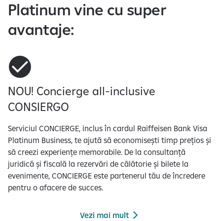
Platinum vine cu super
e
a
avantaje:
z
ă
s
l
i
NOU! Concierge all-inclusive
d
e
CONSIERGO
-
u
Serviciul CONCIERGE, inclus în cardul Raiffeisen Bank Visa
r
Platinum Business, te ajută să economisești timp prețios și
i
să creezi experiențe memorabile. De la consultanță
l
juridică și fiscală la rezervări de călătorie și bilete la
e
evenimente, CONCIERGE este partenerul tău de încredere
1
pentru o afacere de succes.
d
i
Vezi mai mult