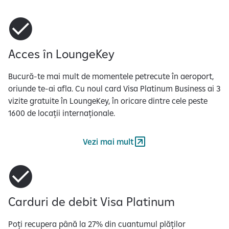
n
5
Acces în LoungeKey
Bucură-te mai mult de momentele petrecute în aeroport,
oriunde te-ai afla. Cu noul card Visa Platinum Business ai 3
vizite gratuite în LoungeKey, în oricare dintre cele peste
1600 de locații internaționale.
Vezi mai mult
Carduri de debit Visa Platinum
Poți recupera până la 27% din cuantumul plăților