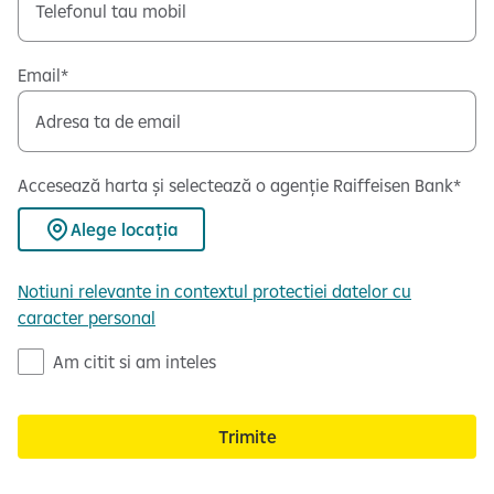
Email
Accesează harta și selectează o agenție Raiffeisen Bank
Alege locația
Notiuni relevante in contextul protectiei datelor cu
caracter personal
N
Am citit si am inteles
o
t
Trimite
a
d
e