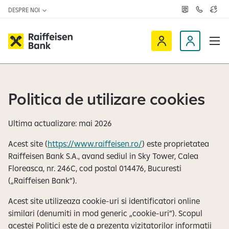
DESPRE NOI
R
C
C
e
o
u
ț
n
r
e
t
s
R
a
D
a
v
c
a
a
e
t
l
i
v
e
u
a
t
f
i
z
a
Politica de utilizare cookies
f
n
ă
r
-
e
o
n
i
c
e
Ultima actualizare: mai 2026
s
l
Acest site (
https://www.raiffeisen.ro/
) este proprietatea
e
i
Raiffeisen Bank S.A., avand sediul in Sky Tower, Calea
n
e
Floreasca, nr. 246C, cod postal 014476, Bucuresti
O
n
(„Raiffeisen Bank”).
n
t
l
Acest site utilizeaza cookie-uri si identificatori online
i
similari (denumiti in mod generic „cookie-uri”). Scopul
n
acestei Politici este de a prezenta vizitatorilor informatii