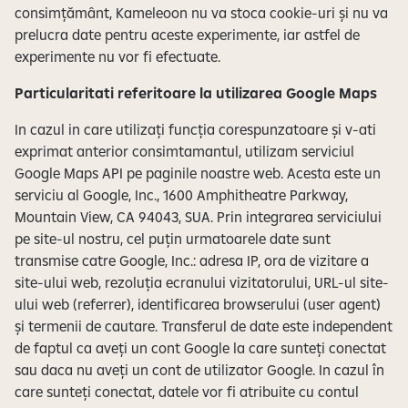
consimțământ, Kameleoon nu va stoca cookie-uri și nu va
prelucra date pentru aceste experimente, iar astfel de
experimente nu vor fi efectuate.
Particularitati referitoare la utilizarea Google Maps
In cazul in care utilizați funcția corespunzatoare și v-ati
exprimat anterior consimtamantul, utilizam serviciul
Google Maps API pe paginile noastre web. Acesta este un
serviciu al Google, Inc., 1600 Amphitheatre Parkway,
Mountain View, CA 94043, SUA. Prin integrarea serviciului
pe site-ul nostru, cel puțin urmatoarele date sunt
transmise catre Google, Inc.: adresa IP, ora de vizitare a
site-ului web, rezoluția ecranului vizitatorului, URL-ul site-
ului web (referrer), identificarea browserului (user agent)
și termenii de cautare. Transferul de date este independent
de faptul ca aveți un cont Google la care sunteți conectat
sau daca nu aveți un cont de utilizator Google. In cazul în
care sunteți conectat, datele vor fi atribuite cu contul