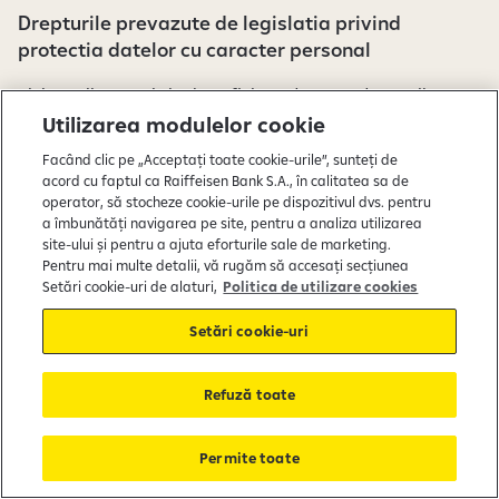
Drepturile prevazute de legislatia privind
protectia datelor cu caracter personal
Vizitatorii acestui site beneficiaza de toate drepturile
prevazute de legislatia privind protectia datelor cu
Utilizarea modulelor cookie
caracter personal, in limitele si conditiile legale, dupa cum
Facând clic pe „Acceptați toate cookie-urile”, sunteți de
urmeaza:
acord cu faptul ca Raiffeisen Bank S.A., în calitatea sa de
operator, să stocheze cookie-urile pe dispozitivul dvs. pentru
a îmbunătăți navigarea pe site, pentru a analiza utilizarea
dreptul de acces la date;
site-ului și pentru a ajuta eforturile sale de marketing.
Pentru mai multe detalii, vă rugăm să accesați secțiunea
dreptul la rectificare;
Setări cookie-uri de alaturi,
Politica de utilizare cookies
dreptul la stergerea datelor („dreptul de a fi uitat”);
Setări cookie-uri
dreptul la restrictionarea prelucrarii;
dreptul la portabilitatea datelor;
Refuză toate
dreptul la opozitie;
dreptul de a se adresa Autoritatii Nationale de
Permite toate
Supraveghere a Prelucrarii Datelor cu Caracter Personal