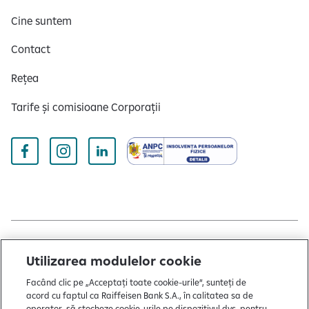
Cine suntem
Contact
Rețea
Tarife și comisioane Corporații
Copyright © 2004 - 2026 by Raiffeisen Bank
Utilizarea modulelor cookie
Termeni și condiții
Facând clic pe „Acceptați toate cookie-urile”, sunteți de
acord cu faptul ca Raiffeisen Bank S.A., în calitatea sa de
Politică de utilizare cookies
operator, să stocheze cookie-urile pe dispozitivul dvs. pentru