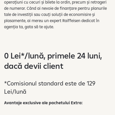
operațiuni cu cecuri și bilete la ordin, precum și retrageri
u
de numerar. Când ai nevoie de finanțare pentru planurile
p
tale de investiții sau cauți soluții de economisire și
r
plasamente, ai mereu un expert Raiffeisen dedicat în
i
agenția ta, gata să te ajute.
v
i
r
e
0 Lei*/lună, primele 24 luni,
l
a
dacă devii client
p
r
e
*Comisionul standard este de 129
l
Lei/lună
u
c
Avantaje exclusive ale pachetului Extra:
r
a