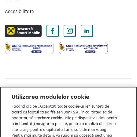
Accesibilitate
Copyright © 2004 - 2026 by Raiffeisen Bank
Utilizarea modulelor cookie
Termeni și condiții
Facând clic pe „Acceptați toate cookie-urile”, sunteți de
acord cu faptul ca Raiffeisen Bank S.A., în calitatea sa de
Politică de utilizare cookies
operator, să stocheze cookie-urile pe dispozitivul dvs. pentru
Preferințe cookie-uri
a îmbunătăți navigarea pe site, pentru a analiza utilizarea
site-ului și pentru a ajuta eforturile sale de marketing.
Politica de confidențialitate
Pentru mai multe detalii, vă rugăm să accesați secțiunea