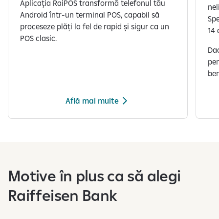
Aplicația RaiPOS transformă telefonul tău
nel
Android într-un terminal POS, capabil să
Spe
proceseze plăți la fel de rapid și sigur ca un
14 
POS clasic.​​
Dac
pen
ben
Află mai multe
S
e
a
f
Motive în plus ca să alegi
i
ș
Raiffeisen Bank
e
a
z