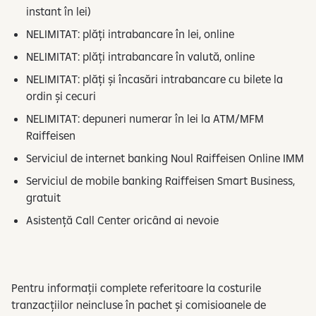
r
instant în lei)
p
NELIMITAT: plăți intrabancare în lei, online
e
NELIMITAT: plăți intrabancare în valută, online
r
s
NELIMITAT: plăți și încasări intrabancare cu bilete la
o
ordin și cecuri
n
NELIMITAT: depuneri numerar în lei la ATM/MFM
a
Raiffeisen
l
Serviciul de internet banking Noul Raiffeisen Online IMM
Serviciul de mobile banking Raiffeisen Smart Business,
gratuit
Asistență Call Center oricând ai nevoie
Pentru informații complete referitoare la costurile
tranzacțiilor neincluse în pachet și comisioanele de