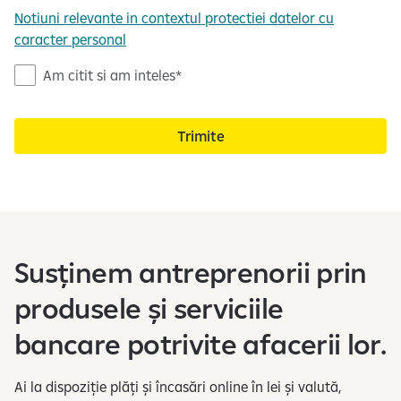
Notiuni relevante in contextul protectiei datelor cu
caracter personal
N
Am citit si am inteles
o
t
Trimite
a
d
e
i
n
f
Susținem antreprenorii prin
o
r
produsele și serviciile
m
a
bancare potrivite afacerii lor.
r
e
Ai la dispoziție plăți și încasări online în lei și valută,
c