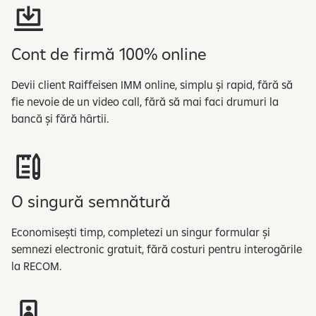
ă
s
l
​Cont de firmă 100% online
i
d
​Devii client Raiffeisen IMM online, simplu și rapid, fără să
e
fie nevoie de un video call, fără să mai faci drumuri la
-
bancă și fără hârtii.
u
r
i
l
​​O singură semnătură
e
1
​Economisești timp, completezi un singur formular și
d
semnezi electronic gratuit, fără costuri pentru interogările
i
la RECOM. ​​
n
4