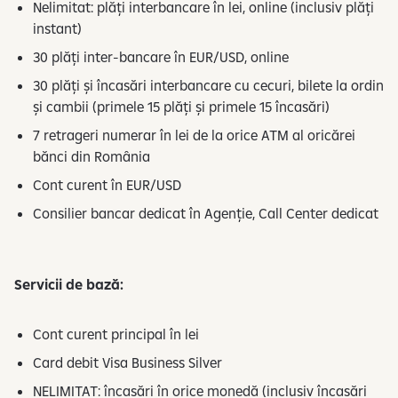
r
Nelimitat: plăți interbancare în lei, online (inclusiv plăți
e
instant)
a
30 plăți inter-bancare în EUR/USD, online
d
30 plăți și încasări interbancare cu cecuri, bilete la ordin
a
și cambii (primele 15 plăți și primele 15 încasări)
t
e
7 retrageri numerar în lei de la orice ATM al oricărei
l
bănci din România
o
Cont curent în EUR/USD
r
Consilier bancar dedicat în Agenție, Call Center dedicat
c
u
c
a
Servicii de bază:
r
a
Cont curent principal în lei
c
Card debit Visa Business Silver
t
e
NELIMITAT: încasări în orice monedă (inclusiv încasări