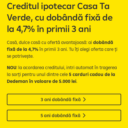
e
Creditul ipotecar Casa Ta
Verde, cu dobândă fixă de
la 4,7% în primii 3 ani
Casă, dulce casă cu ofertă avantajoasă: ai
dobândă
fixă de la 4,7%
în primii 3 ani. Tu îți alegi oferta care ți
se potrivește.
NOU
: la acordarea creditului, intri automat în tragerea
la sorți pentru unul dintre cele
5 carduri cadou de la
Dedeman în valoare de 5.000 lei
.
3 ani dobândă fixă
5 ani dobândă fixă