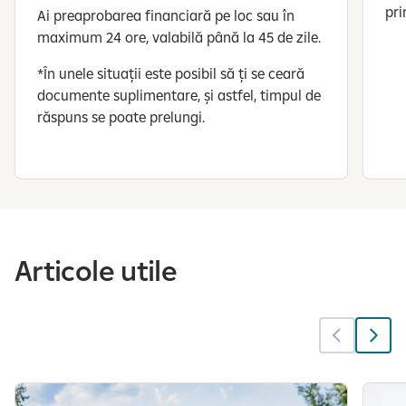
pri
Ai preaprobarea financiară pe loc sau în
maximum 24 ore, valabilă până la 45 de zile.
*În unele situații este posibil să ți se ceară
documente suplimentare, și astfel, timpul de
răspuns se poate prelungi.
S
e
a
f
Articole utile
i
ș
e
a
z
ă