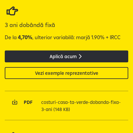
r
i
v
3 ani dobândă fixă
i
r
De la
4,70%
, ulterior variabilă: marjă 1.90% + IRCC
e
l
a
Aplică acum
p
r
Vezi exemple reprezentative
e
l
u
c
PDF
costuri-casa-ta-verde-dobanda-fixa-
r
3-ani
(148 KB)
a
r
e
a