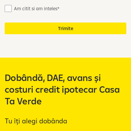
N
Am citit si am inteles
o
t
Trimite
a
d
e
i
n
f
o
Dobândă, DAE, avans și
r
m
costuri credit ipotecar Casa
a
Ta Verde
r
e
c
Tu îți alegi dobânda
u
p