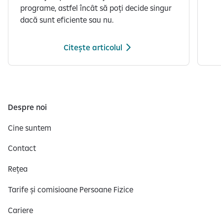
programe, astfel încât să poți decide singur
dacă sunt eficiente sau nu.
Citește articolul
S
e
a
f
Despre noi
i
Cine suntem
ș
e
Contact
a
z
Rețea
ă
s
Tarife și comisioane Persoane Fizice
l
Cariere
i