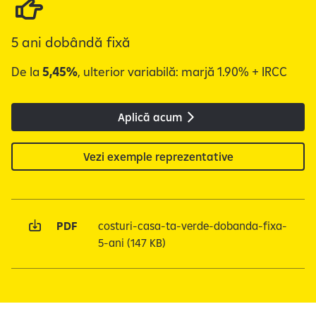
d
a
5 ani dobândă fixă
t
e
De la
5,45%
, ulterior variabilă: marjă 1.90% + IRCC
l
o
r
Aplică acum
c
u
Vezi exemple reprezentative
c
a
r
a
PDF
costuri-casa-ta-verde-dobanda-fixa-
c
5-ani
(147 KB)
t
e
r
p