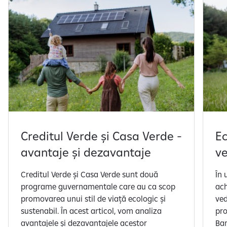
s
l
i
d
e
-
u
r
i
l
e
Creditul Verde și Casa Verde -
Ec
1
d
avantaje și dezavantaje
v
i
n
Creditul Verde și Casa Verde sunt două
În 
6
programe guvernamentale care au ca scop
ach
promovarea unui stil de viață ecologic și
ved
sustenabil. În acest articol, vom analiza
pro
avantajele și dezavantajele acestor
Ban