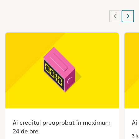
Ai creditul preaprobat în maximum
Ai
24 de ore
3 l