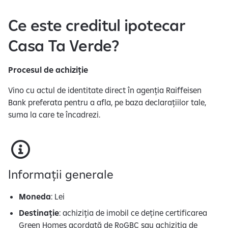
e
r
Ce este creditul ipotecar
s
o
Casa Ta Verde?
n
a
Procesul de achiziție
l
Vino cu actul de identitate direct în agenția Raiffeisen
Bank preferata pentru a afla, pe baza declarațiilor tale,
suma la care te încadrezi.
Informații generale
Moneda
: Lei
Destinație
: achiziția de imobil ce deține certificarea
Green Homes acordată de RoGBC sau achiziția de