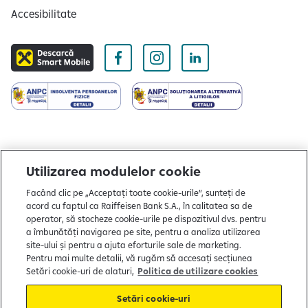
d
Accesibilitate
e
-
u
r
i
l
e
1
d
Utilizarea modulelor cookie
i
n
Facând clic pe „Acceptați toate cookie-urile”, sunteți de
Copyright © 2004 - 2026 by Raiffeisen Bank
4
acord cu faptul ca Raiffeisen Bank S.A., în calitatea sa de
Termeni și condiții
operator, să stocheze cookie-urile pe dispozitivul dvs. pentru
a îmbunătăți navigarea pe site, pentru a analiza utilizarea
Politică de utilizare cookies
site-ului și pentru a ajuta eforturile sale de marketing.
Pentru mai multe detalii, vă rugăm să accesați secțiunea
Preferințe cookie-uri
Setări cookie-uri de alaturi,
Politica de utilizare cookies
Politica de confidențialitate
Setări cookie-uri