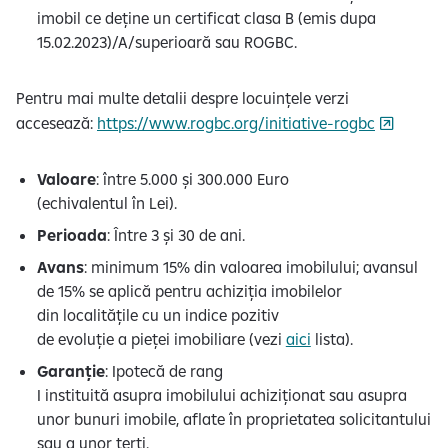
imobil ce deține un certificat clasa B (emis dupa
15.02.2023)/A/superioară sau ROGBC.
Pentru mai multe detalii despre locuințele verzi
accesează:
https://www.rogbc.org/initiative-rogbc
Valoare
: între 5.000 și 300.000 Euro
(echivalentul în Lei).
Perioada
: Între 3 și 30 de ani.​
Avans
: minimum 15% din valoarea imobilului; avansul
de 15% se aplică pentru achiziția imobilelor
din localitățile cu un indice pozitiv
de evoluție a pieței imobiliare (vezi
aici
lista).
Garanție
: Ipotecă de rang
I instituită asupra imobilului achiziționat sau asupra
unor bunuri imobile, aflate în proprietatea solicitantului
sau a unor terți.