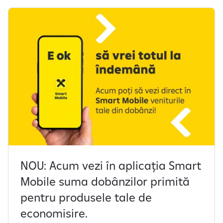
f
i
ș
e
a
z
ă
s
l
i
d
e
-
u
NOU: Acum vezi în aplicația Smart
r
Mobile suma dobânzilor primită
i
l
pentru produsele tale de
e
economisire.
1