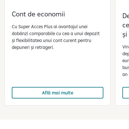
Cont de economii
De
c
Cu Super Acces Plus ai avantajul unei
și
dobânzi comparabile cu cea a unui depozit
și flexibilitatea unui cont curent pentru
Vin
depuneri și retrageri.
de
eur
bun
an 
Află mai multe
S
e
a