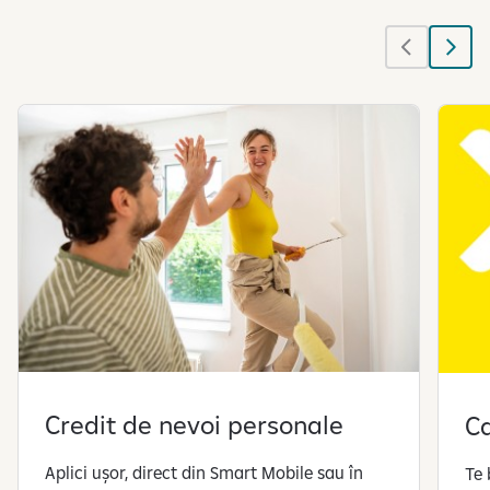
z
ă
s
l
i
d
e
-
u
r
i
l
e
1
d
i
Credit de nevoi personale
Ca
n
5
Aplici ușor, direct din Smart Mobile sau în
Te 