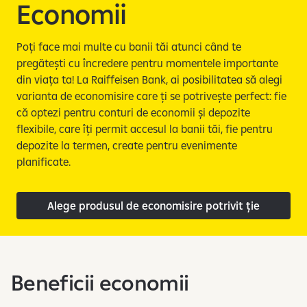
e
Economii
Poți face mai multe cu banii tăi atunci când te
pregătești cu încredere pentru momentele importante
din viața ta! La Raiffeisen Bank, ai posibilitatea să alegi
varianta de economisire care ți se potrivește perfect: fie
că optezi pentru conturi de economii și depozite
flexibile, care îți permit accesul la banii tăi, fie pentru
depozite la termen, create pentru evenimente
planificate.
Alege produsul de economisire potrivit ție
Beneficii economii