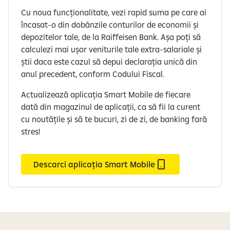
d
Cu noua funcționalitate, vezi rapid suma pe care ai
i
încasat-o din dobânzile conturilor de economii și
n
depozitelor tale, de la Raiffeisen Bank. Așa poți să
4
calculezi mai ușor veniturile tale extra-salariale și
știi daca este cazul să depui declarația unică din
anul precedent, conform Codului Fiscal.
Actualizează aplicația Smart Mobile de fiecare
dată din magazinul de aplicații, ca să fii la curent
cu noutățile și să te bucuri, zi de zi, de banking fară
stres!
Descarci aplicația Smart Mobile