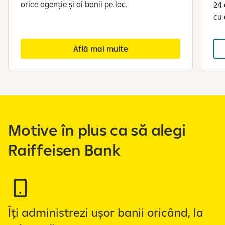
orice agenție și ai banii pe loc.
24 
cu
Află mai multe
S
e
a
f
Motive în plus ca să alegi
i
ș
Raiffeisen Bank
e
a
z
ă
s
l
Îți administrezi ușor banii oricând, la
i