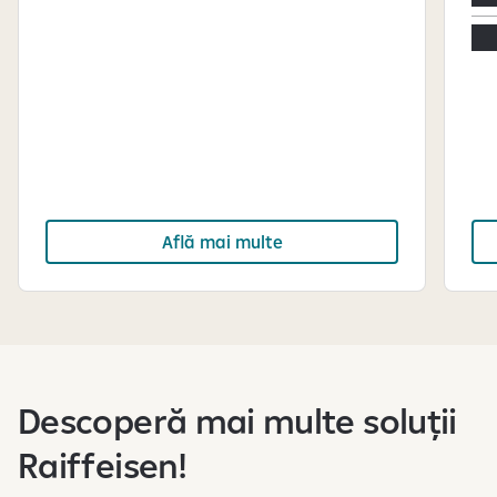
Află mai multe
S
e
a
f
Descoperă mai multe soluții
i
ș
Raiffeisen!
e
a