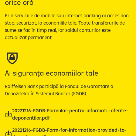
orice oră
d
e
Prin serviciile de mobile sau internet banking ai acces non-
-
stop, securizat, la economiile tale. Toate transferurile de
u
sume se fac în timp real, iar soldul conturilor este
r
actualizat permanent.
i
l
e
1
d
Ai siguranța economiilor tale
i
n
Raiffeisen Bank participă la Fondul de Garantare a
3
Depozitelor în Sistemul Bancar (FGDB).
20221216-FGDB-Formular-pentru-informatii-oferite-
deponentilor.pdf
20221216-FGDB-Form-for-information-provided-to-