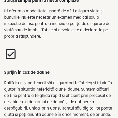
Soluții simple pentru nevoi complexe
Îți oferim o modalitate ușoară de a îți asigura viața și
bunurile. Nu este necesar un examen medical sau o
inspecție de risc pentru a încheia o poliță de asigurare de
viață sau de imobil. Tot ce ai nevoie este o declarație pe
propria răspundere.
Sprijin în caz de daune
Raiffeisen și partenerii săi asiguratori te înțeleg și îți vin în
ajutor în situația nefericită a unei daune. Suntem alături
de tine pentru a te ghida rapid și eficient prin procesul de
deschidere a dosarului de daună și de obținere a
despăgubirii. Uniqa, prin Consultantul său digital, te poate
ajuta și poți anunța daunele în orice moment, de oriunde,