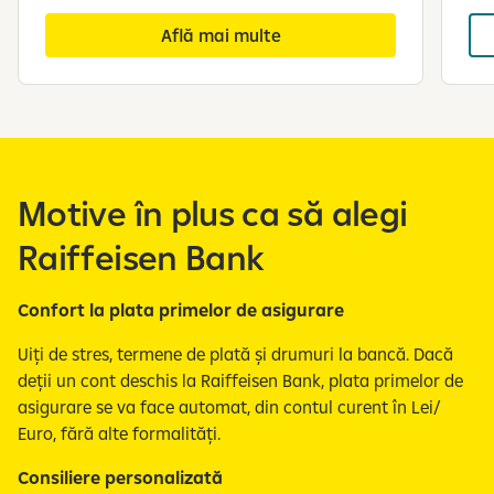
d
Află mai multe
i
n
S
3
e
a
f
Motive în plus ca să alegi
i
ș
Raiffeisen Bank
e
a
z
Confort la plata primelor de asigurare
ă
Uiți de stres, termene de plată și drumuri la bancă. Dacă
s
deții un cont deschis la Raiffeisen Bank, plata primelor de
l
asigurare se va face automat, din contul curent în Lei/
i
Euro, fără alte formalități.
d
e
Consiliere personalizată
-