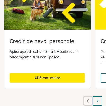
Credit de nevoi personale
Ca
Aplici ușor, direct din Smart Mobile sau în
Te 
orice agenție și ai banii pe loc.
24 
cu
Află mai multe
S
e
a