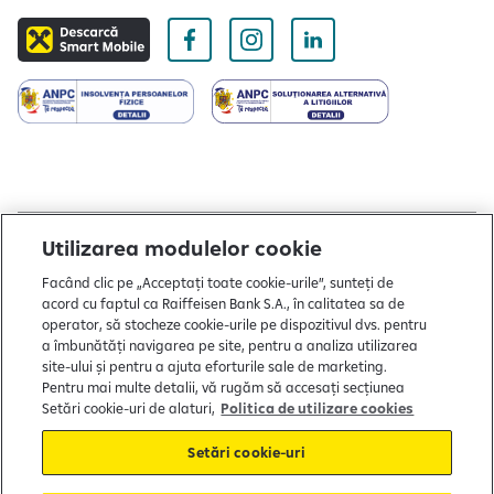
Utilizarea modulelor cookie
Copyright © 2004 - 2026 by Raiffeisen Bank
Facând clic pe „Acceptați toate cookie-urile”, sunteți de
Termeni și condiții
acord cu faptul ca Raiffeisen Bank S.A., în calitatea sa de
operator, să stocheze cookie-urile pe dispozitivul dvs. pentru
Politică de utilizare cookies
a îmbunătăți navigarea pe site, pentru a analiza utilizarea
site-ului și pentru a ajuta eforturile sale de marketing.
Preferințe cookie-uri
Pentru mai multe detalii, vă rugăm să accesați secțiunea
Setări cookie-uri de alaturi,
Politica de utilizare cookies
Politica de confidențialitate
Setări cookie-uri
Protecția consumatorului