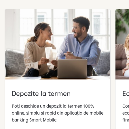
f
i
ș
e
a
z
ă
s
l
i
d
e
-
Depozite la termen
E
u
r
Poți deschide un depozit la termen 100%
Com
i
online, simplu si rapid din aplicația de mobile
eco
l
banking Smart Mobile.
fin
e
1