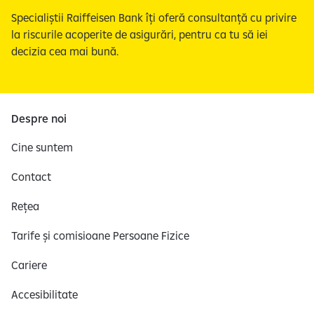
u
Specialiștii Raiffeisen Bank îți oferă consultanță cu privire
r
la riscurile acoperite de asigurări, pentru ca tu să iei
i
decizia cea mai bună.
l
e
1
d
Despre noi
i
Cine suntem
n
3
Contact
Rețea
Tarife și comisioane Persoane Fizice
Cariere
Accesibilitate