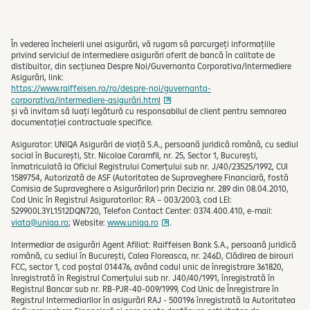
În vederea încheierii unei asigurări, vă rugam să parcurgeți informațiile
privind serviciul de intermediere asigurări oferit de bancă în calitate de
distibuitor, din secțiunea Despre Noi/Guvernanta Corporativa/Intermediere
Asigurări, link:
https://www.raiffeisen.ro/ro/despre-noi/guvernanta-
corporativa/intermediere-asigurări.html
și vă invitam să luați legătură cu responsabilul de client pentru semnarea
documentației contractuale specifice.
Asigurator: UNIQA Asigurări de viață S.A., persoană juridică română, cu sediul
social în București, Str. Nicolae Caramfil, nr. 25, Sector 1, București,
înmatriculată la Oficiul Registrului Comerțului sub nr. J/40/23525/1992, CUI
1589754, Autorizată de ASF (Autoritatea de Supraveghere Financiară, fostă
Comisia de Supraveghere a Asigurărilor) prin Decizia nr. 289 din 08.04.2010,
Cod Unic în Registrul Asiguratorilor: RA – 003/2003, cod LEI:
529900L3YL1512DQN720, Telefon Contact Center: 0374.400.410, e-mail:
viata@uniqa.ro
; Website:
www.uniqa.ro
.
Intermediar de asigurări Agent Afiliat: Raiffeisen Bank S.A., persoană juridică
română, cu sediul în București, Calea Floreasca, nr. 246D, Clădirea de birouri
FCC, sector 1, cod poștal 014476, având codul unic de înregistrare 361820,
înregistrată în Registrul Comerțului sub nr. J40/40/1991, înregistrată în
Registrul Bancar sub nr. RB-PJR-40-009/1999, Cod Unic de Înregistrare în
Registrul Intermediarilor în asigurări RAJ - 500196 înregistrată la Autoritatea