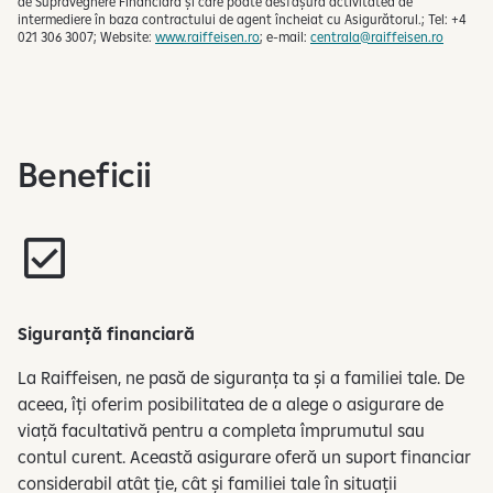
de Supraveghere Financiară și care poate desfășura activitatea de
intermediere în baza contractului de agent încheiat cu Asigurătorul.; Tel: +4
021 306 3007; Website:
www.raiffeisen.ro
; e-mail:
centrala@raiffeisen.ro
Beneficii
Siguranță financiară
La Raiffeisen, ne pasă de siguranța ta și a familiei tale. De
aceea, îți oferim posibilitatea de a alege o asigurare de
viață facultativă pentru a completa împrumutul sau
contul curent. Această asigurare oferă un suport financiar
considerabil atât ție, cât și familiei tale în situații