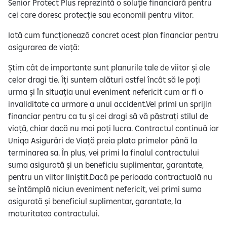
Senior Protect Plus reprezintă o soluție financiară pentru
cei care doresc protecție sau economii pentru viitor.
Iată cum funcționează concret acest plan financiar pentru
asigurarea de viață:
Știm cât de importante sunt planurile tale de viitor și ale
celor dragi tie. Îți suntem alături astfel încât să le poți
urma și în situația unui eveniment nefericit cum ar fi o
invaliditate ca urmare a unui accident.Vei primi un sprijin
financiar pentru ca tu și cei dragi să vă păstrați stilul de
viață, chiar dacă nu mai poți lucra. Contractul continuă iar
Uniqa Asigurări de Viață preia plata primelor până la
terminarea sa. În plus, vei primi la finalul contractului
suma asigurată și un beneficiu suplimentar, garantate,
pentru un viitor liniștit.Dacă pe perioada contractuală nu
se întâmplă niciun eveniment nefericit, vei primi suma
asigurată și beneficiul suplimentar, garantate, la
maturitatea contractului.