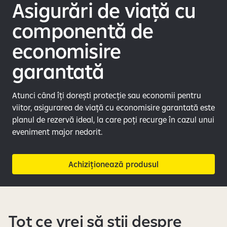
e
Asigurări de viață cu
componentă de
economisire
garantată
Atunci când îți dorești protecție sau economii pentru
viitor, asigurarea de viață cu economisire garantată este
planul de rezervă ideal, la care poți recurge în cazul unui
eveniment major nedorit.
Achiziționează produsul
Tot ce vrei să știi despre