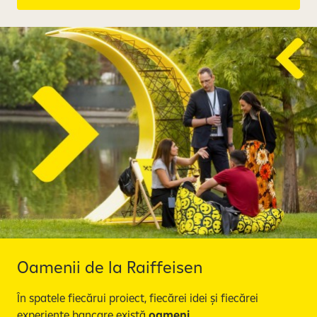
Oamenii de la Raiffeisen
În spatele fiecărui proiect, fiecărei idei și fiecărei
experiențe bancare există
oameni
.