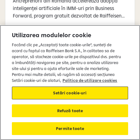
Antreprenorii din România accelerează adopția
inteligenței artificiale în IMM-uri prin Business
Forward, program gratuit dezvoltat de Raiffeisen
Bank România și Social Innovation Solutions, care
oferă acces la module de educație digitală Harvard
06 august 2026 10:20
Utilizarea modulelor cookie
Business School AI Institute, sprijin pentru
Facând clic pe „Acceptați toate cookie-urile”, sunteți de
implementare și oportunitatea de a obține granturi
acord cu faptul ca Raiffeisen Bank S.A., în calitatea sa de
în valoare totală de 1.000.000 de lei.
operator, să stocheze cookie-urile pe dispozitivul dvs. pentru
a îmbunătăți navigarea pe site, pentru a analiza utilizarea
Comunicate de presă
site-ului și pentru a ajuta eforturile sale de marketing.
Pentru mai multe detalii, vă rugăm să accesați secțiunea
Setări cookie-uri de alaturi,
Politica de utilizare cookies
Setări cookie-uri
Refuză toate
Permite toate