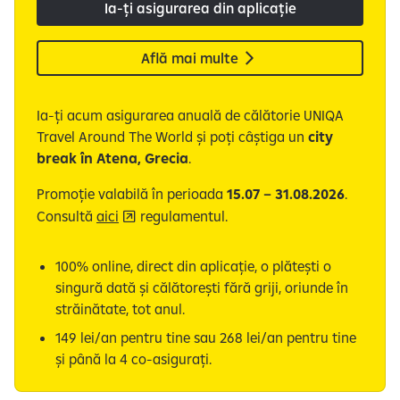
Ia-ți asigurarea din aplicație
Află mai multe
Ia-ți acum asigurarea anuală de călătorie UNIQA
Travel Around The World și poți câștiga un
city
break în Atena, Grecia
.
Promoție valabilă în perioada
15.07 – 31.08.2026
.
Consultă
aici
regulamentul.
100% online, direct din aplicație, o plătești o
singură dată și călătorești fără griji, oriunde în
străinătate, tot anul.
149 lei/an pentru tine sau 268 lei/an pentru tine
și până la 4 co-asigurați.