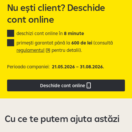
e
Nu ești client? Deschide
cont online
deschizi cont online în
8 minute
primești garantat până la
600 de lei
(consultă
regulamentul
pentru detalii).
Perioada campaniei:
21.05.2026 – 31.08.2026.
Deschide cont online
Cu ce te putem ajuta astăzi