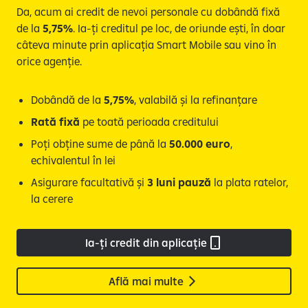
Da, acum ai credit de nevoi personale cu dobândă fixă
de la
5,75%
. Ia-ți creditul pe loc, de oriunde ești, în doar
câteva minute prin aplicația Smart Mobile sau vino în
orice agenție.
Dobândă de la
5,75%
, valabilă și la refinanțare
Rată fixă
pe toată perioada creditului
Poți obține sume de până la
50.000 euro
,
echivalentul în lei
Asigurare facultativă și
3 luni pauză
la plata ratelor,
la cerere
Ia-ți credit din aplicație
Află mai multe