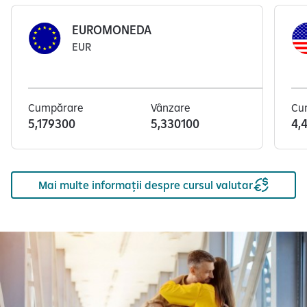
EUROMONEDA
EUR
Cumpărare
Vânzare
Cu
5,179300
5,330100
4,
S
e
Mai multe informații despre cursul valutar
a
f
i
ș
e
a
z
ă