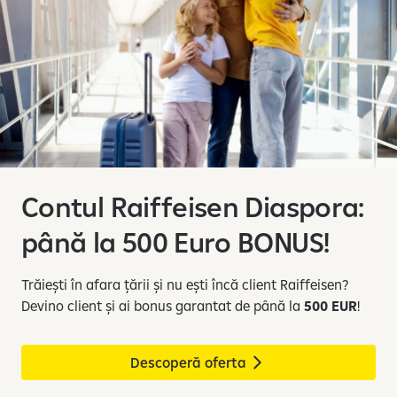
s
l
i
d
e
-
u
r
i
Contul Raiffeisen Diaspora:
l
e
până la 500 Euro BONUS!
1
d
Trăiești în afara țării și nu ești încă client Raiffeisen?
i
Devino client și ai bonus garantat de până la
500 EUR
!
n
4
Descoperă oferta