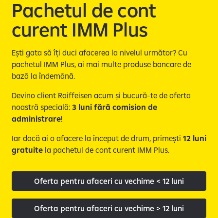
e
Pachetul de cont
curent IMM Plus​
Ești gata să îți duci afacerea la nivelul următor? Cu
pachetul IMM Plus, ai mai multe produse bancare de
bază la îndemână.
Devino client Raiffeisen acum și bucură-te de oferta
noastră specială:
3 luni fără comision de
administrare
!
Iar dacă ai o afacere la început de drum, primești
12 luni
gratuite
la pachetul de cont curent IMM Plus.
Oferta pentru afaceri cu vechime < 12 luni
Oferta pentru afaceri cu vechime > 12 luni