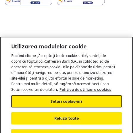
Copyright © 2004 - 2026 by Raiffeisen Bank
Utilizarea modulelor cookie
Termeni și condiții
Facând clic pe „Acceptați toate cookie-urile”, sunteți de
acord cu faptul ca Raiffeisen Bank S.A., în calitatea sa de
Politică de utilizare cookies
operator, să stocheze cookie-urile pe dispozitivul dvs. pentru
a îmbunătăți navigarea pe site, pentru a analiza utilizarea
Preferințe cookie-uri
site-ului și pentru a ajuta eforturile sale de marketing.
Politica de confidențialitate
Pentru mai multe detalii, vă rugăm să accesați secțiunea
Setări cookie-uri de alaturi,
Politica de utilizare cookies
Protecția consumatorului
Setări cookie-uri
Soluționarea alternativă a litigiilor
Refuză toate
FGDB
Garantarea depozitelor