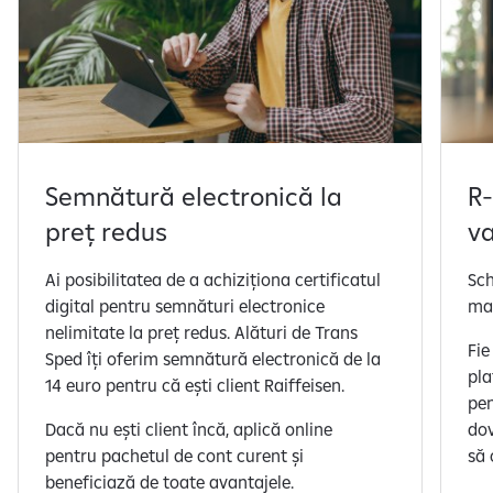
Semnătură electronică la
R-
preț redus
va
Ai posibilitatea de a achiziționa certificatul
Sch
digital pentru semnături electronice
mai
nelimitate la preț redus. Alături de Trans
Fie
Sped îți oferim semnătură electronică de la
pla
14 euro pentru că ești client Raiffeisen.
pen
Dacă nu ești client încă, aplică online
dov
pentru pachetul de cont curent și
să 
beneficiază de toate avantajele.