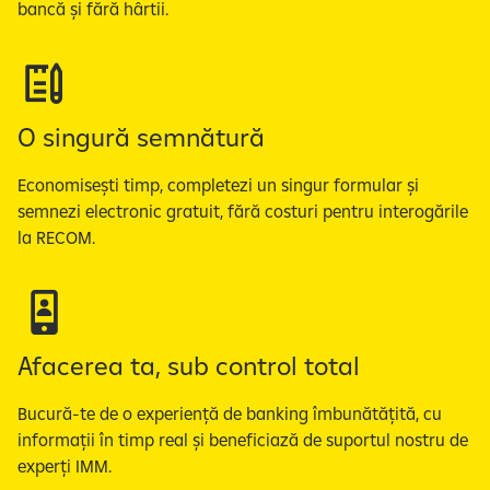
-
bancă și fără hârtii.
u
r
i
l
​​O singură semnătură
e
1
​Economisești timp, completezi un singur formular și
d
semnezi electronic gratuit, fără costuri pentru interogările
i
la RECOM. ​​
n
3
Afacerea ta, sub control total
​Bucură-te de o experiență de banking îmbunătățită, cu
informații în timp real și beneficiază de suportul nostru de
experți IMM.​