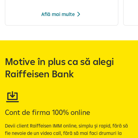
Află mai multe
S
e
a
f
Motive în plus ca să alegi
i
ș
Raiffeisen Bank
e
a
z
ă
s
l
​Cont de firma 100% online
i
d
​Devii client Raiffeisen IMM online, simplu și rapid, fără să
e
fie nevoie de un video call, fără să mai faci drumuri la