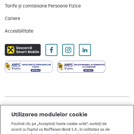
Tarife și comisioane Persoane Fizice
Cariere
Accesibilitate
Copyright © 2004 - 2026 by Raiffeisen Bank
Utilizarea modulelor cookie
Termeni și condiții
Facând clic pe „Acceptați toate cookie-urile”, sunteți de
acord cu faptul ca Raiffeisen Bank S.A., în calitatea sa de
Politică de utilizare cookies