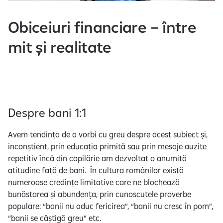
e
Obiceiuri financiare – între
mit și realitate
Despre bani 1:1
Avem tendința de a vorbi cu greu despre acest subiect și,
inconștient, prin educația primită sau prin mesaje auzite
repetitiv încă din copilărie am dezvoltat o anumită
atitudine față de bani. În cultura românilor există
numeroase credințe limitative care ne blochează
bunăstarea și abundența, prin cunoscutele proverbe
populare: “banii nu aduc fericirea”, “banii nu cresc în pom”,
“banii se câștigă greu”
etc.