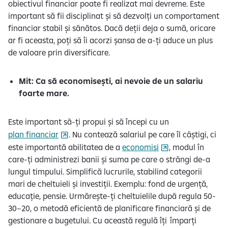
obiectivul financiar poate fi realizat mai devreme. Este
important să fii disciplinat și să dezvolți un comportament
financiar stabil și sănătos. Dacă deții deja o sumă, oricare
ar fi aceasta, poți să îi acorzi șansa de a-ți aduce un plus
de valoare prin diversificare.
Mit: Ca să economisești, ai nevoie de un salariu
foarte mare.
Este important să-ți propui și să începi cu un
plan financiar
. Nu contează salariul pe care îl câștigi, ci
este importantă abilitatea de a
economisi
, modul în
care-ți administrezi banii și suma pe care o strângi de-a
lungul timpului. Simplifică lucrurile, stabilind categorii
mari de cheltuieli și investiții. Exemplu: fond de urgență,
educație, pensie. Urmărește-ți cheltuielile după regula 50-
30–20, o metodă eficientă de planificare financiară și de
gestionare a bugetului. Cu această regulă îți împarți