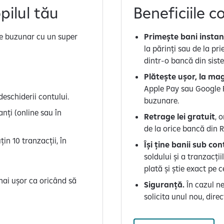
pilul tău
Beneficiile c
de buzunar cu un super
Primește bani instan
la părinți sau de la pr
dintr-o bancă din siste
Plătește ușor, la ma
Apple Pay sau Google P
 deschiderii contului.
buzunare.
nți (online sau în
Retrage lei gratuit
, 
de la orice bancă din 
in 10 tranzacții, în
Își ține banii sub con
soldului și a tranzacții
plată și știe exact pe 
mai ușor ca oricând să
Siguranță.
În cazul nef
solicita unul nou, dire