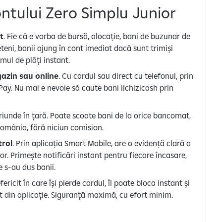
ontului Zero Simplu Junior
t
. Fie că e vorba de bursă, alocație, bani de buzunar de
ieteni, banii ajung în cont imediat dacă sunt trimiși
mul de plăți instant.
gazin sau online
. Cu cardul sau direct cu telefonul, prin
ay. Nu mai e nevoie să caute bani lichizicash prin
oriunde în țară. Poate scoate bani de la orice bancomat,
România, fără niciun comision.
trol
. Prin aplicația Smart Mobile, are o evidență clară a
lor. Primește notificări instant pentru fiecare încasare,
ce s-au dus banii.
ericit în care își pierde cardul, îl poate bloca instant și
ct din aplicație. Siguranță maximă, cu efort minim.