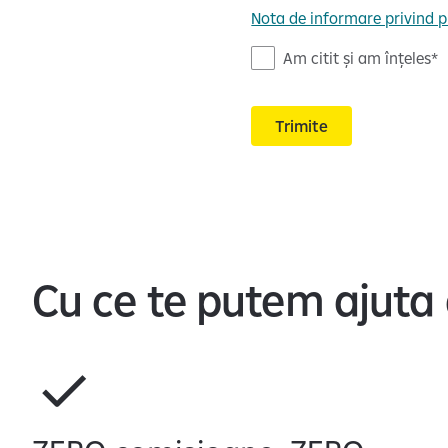
Nota de informare privind p
N
Am citit și am înțeles
o
t
Trimite
a
d
e
i
n
f
o
Cu ce te putem ajuta 
r
m
a
r
e
c
u