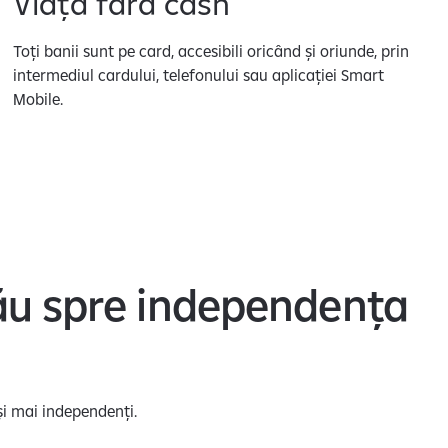
Viața fără cash
Toți banii sunt pe card, accesibili oricând și oriunde, prin
intermediul cardului, telefonului sau aplicației Smart
Mobile.
 tău spre independența
 și mai independenți.