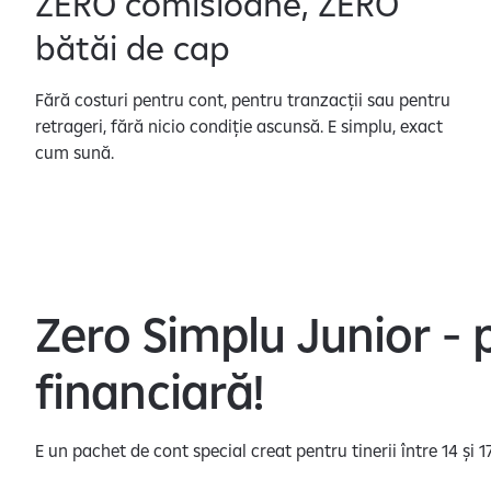
ZERO comisioane, ZERO
p
bătăi de cap
r
i
v
Fără costuri pentru cont, pentru tranzacții sau pentru
i
retrageri, fără nicio condiție ascunsă. E simplu, exact
r
cum sună.
e
l
a
p
r
e
Zero Simplu Junior - 
l
u
financiară!
c
r
a
E un pachet de cont special creat pentru tinerii între 14 și 
r