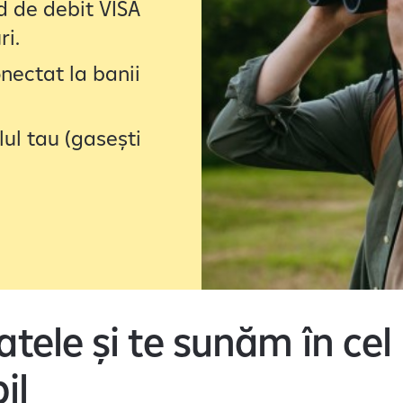
d de debit VISA
ri.
nectat la banii
ul tau (gasești
tele și te sunăm în cel
il