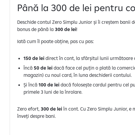
p
Până la 300 de lei pentru co
e
r
Deschide contul Zero Simplu Junior și îi creștem banii 
s
bonus de până la
300 de lei
!
o
n
Iată cum îl poate obține, pas cu pas:
a
l
150 de lei
direct în cont, la sfârșitul lunii următoare
Încă
50 de lei
dacă face cel puțin o plată la comercia
magazin) cu noul card, în luna deschiderii contului.
Și încă
100 de lei
dacă folosește cardul pentru cel puț
primele 3 luni de la înrolare.
Zero efort,
300 de lei
în cont. Cu Zero Simplu Junior, e 
înveți despre bani.