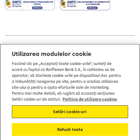
Copyright © 2004 - 2026 by Raiffeisen Bank
Utilizarea modulelor cookie
Termeni și condiții
Facând clic pe „Acceptați toate cookie-urile”, sunteți de
acord cu faptul ca Raiffeisen Bank S.A., în calitatea sa de
Politică de utilizare cookies
operator, să stocheze cookie-urile pe dispozitivul dvs. pentru
Preferințe cookie-uri
a îmbunătăți navigarea pe site, pentru a analiza utilizarea
site-ului și pentru a ajuta eforturile sale de marketing.
Politica de confidențialitate
Pentru mai multe detalii, vă rugăm să accesați secțiunea
Setări cookie-uri de alaturi,
Politica de utilizare cookies
Protecția consumatorului
Setări cookie-uri
Soluționarea alternativă a litigiilor
Refuză toate
FGDB