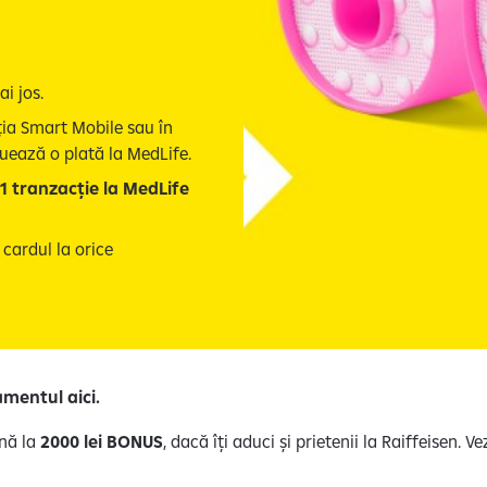
i jos.
ația Smart Mobile sau în
tuează o plată la MedLife.
 1 tranzacție la MedLife
 cardul la orice
amentul aici.
ână la
2000 lei BONUS
, dacă îți aduci și prietenii la Raiffeisen. V