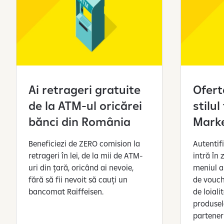
u
c
r
a
r
e
a
Ai retrageri gratuite
Ofert
d
de la ATM-ul oricărei
stilu
a
t
bănci din România
Mark
e
l
Beneficiezi de ZERO comision la
Autentif
o
retrageri în lei, de la mii de ATM-
intră în
r
uri din țară, oricând ai nevoie,
meniul ap
c
fără să fii nevoit să cauți un
de vouch
u
bancomat Raiffeisen.
de loial
c
produsel
a
parteneri