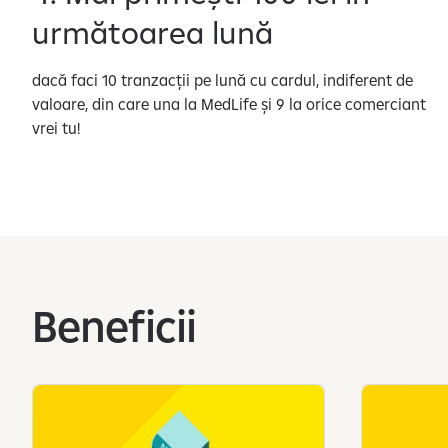
m
următoarea lună
a
r
dacă faci 10 tranzacții pe lună cu cardul, indiferent de
e
valoare, din care una la MedLife și 9 la orice comerciant
c
vrei tu!
u
p
r
i
v
i
r
e
Beneficii
l
a
p
r
e
l