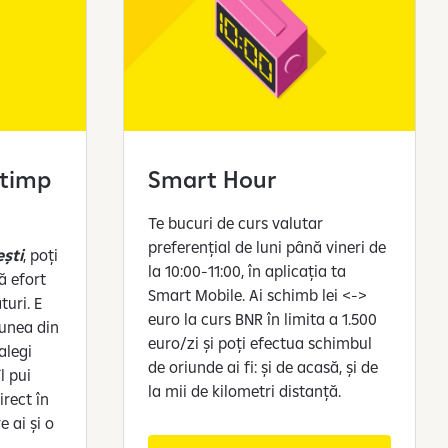
 timp
Smart Hour
Te bucuri de curs valutar
preferențial de luni până vineri de
ești
, poți
la 10:00-11:00, în aplicația ta
ă efort
Smart Mobile. Ai schimb lei <->
uri. E
euro la curs BNR în limita a 1.500
iunea din
euro/zi și poți efectua schimbul
alegi
de oriunde ai fi: și de acasă, și de
l pui
la mii de kilometri distanță.
rect în
e ai și o