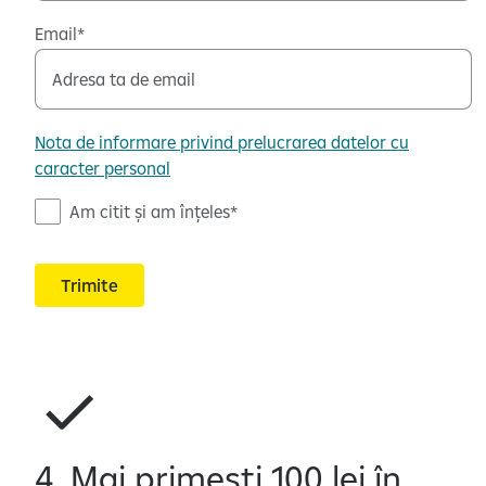
Email
Nota de informare privind prelucrarea datelor cu
caracter personal
N
Am citit și am înțeles
o
t
Trimite
a
d
e
i
n
f
o
4. Mai primești 100 lei în
r