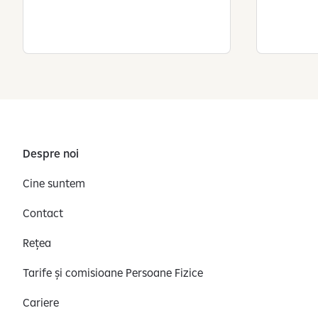
r
a
c
t
e
r
p
e
r
Despre noi
s
o
Cine suntem
n
a
Contact
l
Rețea
Tarife și comisioane Persoane Fizice
Cariere