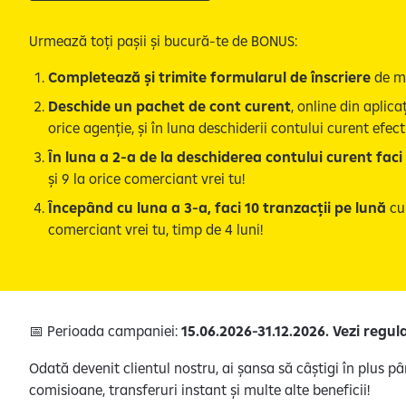
Urmează toți pașii și bucură-te de BONUS:
Completează și trimite formularul de înscriere
de ma
Deschide un pachet de cont curent
, online din aplic
orice agenție, și în luna deschiderii contului curent efec
În luna a 2-a de la deschiderea contului curent faci
și 9 la orice comerciant vrei tu!
Începând cu luna a 3-a, faci 10 tranzacții pe lună
cu
comerciant vrei tu, timp de 4 luni!
📅 Perioada campaniei:
15.06.2026-31.12.2026. Vezi regul
Odată devenit clientul nostru, ai șansa să câștigi în plus p
comisioane, transferuri instant și multe alte beneficii!