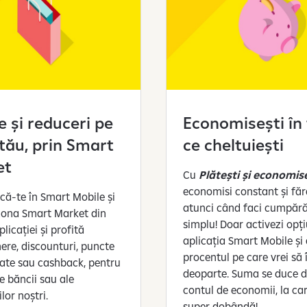
e și reduceri pe
Economisești în
l tău, prin Smart
ce cheltuiești
et
Cu
Plătești și economis
economisi constant și făr
ică-te în Smart Mobile și
atunci când faci cumpărăt
 zona Smart Market din
simplu! Doar activezi opț
licației și profită
aplicația Smart Mobile și 
ere, discounturi, puncte
procentul pe care vrei să î
itate sau cashback, pentru
deoparte. Suma se duce di
e băncii sau ale
contul de economii, la car
lor noștri.
super dobândă!