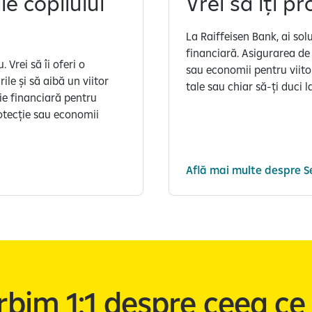
le copilului
Vrei să îți pr
La Raiffeisen Bank, ai soluț
financiară. Asigurarea de 
 Vrei să îi oferi o
sau economii pentru viitor,
ile și să aibă un viitor
tale sau chiar să-ți duci 
ie financiară pentru
rotecție sau economii
Află mai multe despre Se
rbim 1:1 despre ceea c