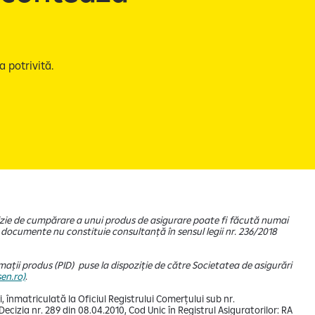
ția potrivită.
cizie de cumpărare a unui produs de asigurare poate fi făcută numai
documente nu constituie consultanță în sensul legii nr. 236/2018
ații produs (PID) puse la dispoziție de către Societatea de asigurări
sen.ro)
.
i, înmatriculată la Oficiul Registrului Comerțului sub nr.
izia nr. 289 din 08.04.2010, Cod Unic în Registrul Asiguratorilor: RA