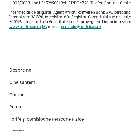
– 003/2003, cod LEI: 529900L3YL1512DQN720, Telefon Contact Center
Intermediar de asigurări Agent Afiliat: Raiffeisen Bank S.A., persoană
înregistrare 361820, înregistrată în Registrul Comerțului sub nr. J40/
500196 înregistrată la Autoritatea de Supraveghere Financiară și car
www.raiffeisen.ro
; e-mail:
centrala@raiffeisen.ro
Despre noi
Cine suntem
Contact
Rețea
Tarife și comisioane Persoane Fizice