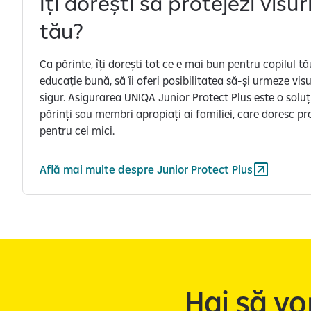
Îți dorești să protejezi visuri
tău?
Ca părinte, îți dorești tot ce e mai bun pentru copilul tău.
educație bună, să îi oferi posibilitatea să-și urmeze visur
sigur. Asigurarea UNIQA Junior Protect Plus este o soluț
părinți sau membri apropiați ai familiei, care doresc p
pentru cei mici.
Află mai multe despre Junior Protect Plus
Hai să vo