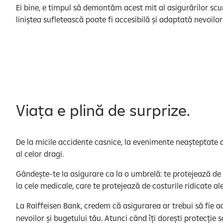
Ei bine, e timpul să demontăm acest mit al asigurărilor sc
liniștea sufletească poate fi accesibilă și adaptată nevoilor
Viața e plină de surprize.
De la micile accidente casnice, la evenimente neașteptate car
al celor dragi.
Gândește-te la asigurare ca la o umbrelă: te protejează de p
la cele medicale, care te protejează de costurile ridicate al
La Raiffeisen Bank, credem că asigurarea ar trebui să fie a
nevoilor și bugetului tău. Atunci când îți dorești protecție 