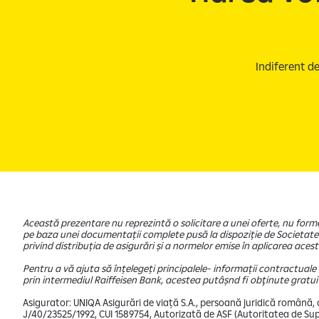
Indiferent de
Această prezentare nu reprezintă o solicitare a unei oferte, nu for
pe baza unei documentații complete pusă la dispoziție de Societatea
privind distribuția de asigurări și a normelor emise în aplicarea aceste
Pentru a vă ajuta să înțelegeți principalele- informații contractual
prin intermediul Raiffeisen Bank, acestea putâșnd fi obţinute gratuit 
Asigurator: UNIQA Asigurări de viață S.A., persoană juridică română, cu
J/40/23525/1992, CUI 1589754, Autorizată de ASF (Autoritatea de Supr