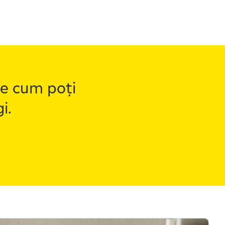
pre cum poți
i.