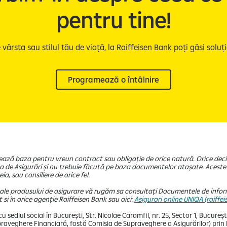
pentru tine!
 vârsta sau stilul tău de viață, la Raiffeisen Bank poți găsi solu
Programează o întâlnire
mează baza pentru vreun contract sau obligație de orice natură. Orice de
 de Asigurări și nu trebuie făcută pe baza documentelor atașate. Aceste 
ia, sau consiliere de orice fel.
e ale produsului de asigurare vă rugăm sa consultați Documentele de inform
si în orice agenție Raiffeisen Bank sau aici:
Asigurari online UNIQA (raiffei
 sediul social în București, Str. Nicolae Caramfil, nr. 25, Sector 1, Bucureșt
aveghere Financiară, fostă Comisia de Supraveghere a Asigurărilor) prin Dec