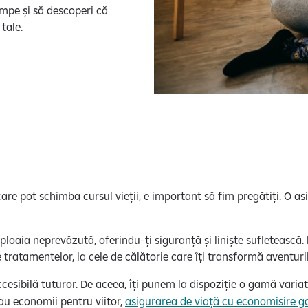
umpe și să descoperi că
 tale.
e pot schimba cursul vieții, e important să fim pregătiți. O asigu
loaia neprevăzută, oferindu-ți siguranță și liniște sufletească. 
e tratamentelor, la cele de călătorie care îți transformă aventuri
ccesibilă tuturor. De aceea, îți punem la dispoziție o gamă vari
sau economii pentru viitor,
asigurarea de viață cu economisire g