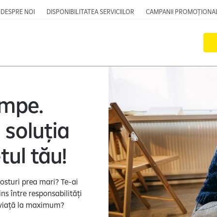
DESPRE NOI
DISPONIBILITATEA SERVICIILOR
CAMPANII PROMOȚIONA
umpe.
soluția
tul tău!
osturi prea mari? Te-ai
ns între responsabilități
de viață la maximum?