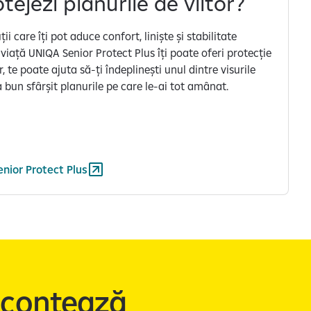
otejezi planurile de viitor?
ii care îți pot aduce confort, liniște și stabilitate
viață UNIQA Senior Protect Plus îți poate oferi protecție
 te poate ajuta să-ți îndeplinești unul dintre visurile
la bun sfârșit planurile pe care le-ai tot amânat.
nior Protect Plus
e contează