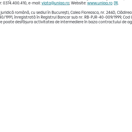
: 0374.400.410, e-mail:
viata@uniqa.ro
; Website:
www.uniqa.ro
.
 juridică română, cu sediul în București, Calea Floreasca, nr. 246D, Clădire
40/1991, înregistrată în Registrul Bancar sub nr. RB-PJR-40-009/1999, Cod Un
e poate desfășura activitatea de intermediere în baza contractului de agen