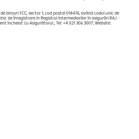
a de birouri FCC, sector 1, cod poștal 014476, având codul unic de
ic de Înregistrare în Registrul Intermediarilor în asigurări RAJ -
t încheiat cu Asigurătorul.; Tel: +4 021 306 3007; Website: