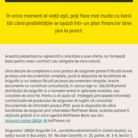
În orice moment al vieții ești, poți face mai multe cu banii
tăi când posibilitățile se așază într-un plan financiar bine
pus la punct.
Această prezentare nu reprezintă o solicitare a unei oferte, nu formează
baza pentru vreun contract sau obligație de orice natură.
Orice decizie de cumpărare a unui produs de asigurare poate fi făcută numai
pe baza unei documentații complete, pusă la dispoziție de Societatea de
Asigurări și nu trebuie făcută pe baza documentelor atașate. Aceste
documente nu constituie consultanță, în sensul legii nr. 236/2018 privind
distribuția de asigurări și a normelor emise în aplicarea acesteia, sau
consiliere de orice fel. Pentru a vă ajuta să înțelegeți principalele informații
contractuale ale produsului de asigurare vă rugăm să consultați
Documentele de informații produs (PID) puse la dispoziție de către
Societatea de asigurari prin intermediul Raiffeisen Bank, acestea putand fi
obţinute gratuit si in orice agentie Raiffeisen Bank sau aici:
Asigurari online UNIQA
(raiffeisen.ro).
Asigurator: UNIQA Asigurări S.A., societate administrată în sistem dualist, cu
sediul social în București, Str. Nicolae Caramfil, nr. 25, parter, et. 3-4, Sector 1,