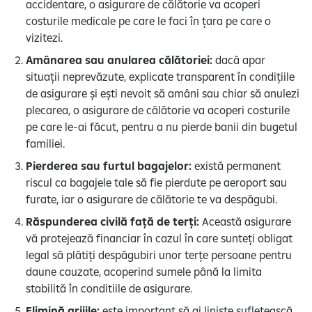
accidentare, o asigurare de călătorie va acoperi
costurile medicale pe care le faci în țara pe care o
vizitezi.
Amânarea sau anularea călătoriei:
dacă apar
situații neprevăzute, explicate transparent în condițiile
de asigurare și ești nevoit să amâni sau chiar să anulezi
plecarea, o asigurare de călătorie va acoperi costurile
pe care le-ai făcut, pentru a nu pierde banii din bugetul
familiei.
Pierderea sau furtul bagajelor:
există permanent
riscul ca bagajele tale să fie pierdute pe aeroport sau
furate, iar o asigurare de călătorie te va despăgubi.
Răspunderea civilă față de terți:
Această asigurare
vă protejează financiar în cazul în care sunteți obligat
legal să plătiți despăgubiri unor terțe persoane pentru
daune cauzate, acoperind sumele până la limita
stabilită în conditiile de asigurare.
Elimină grijile:
este important să ai liniște sufletească