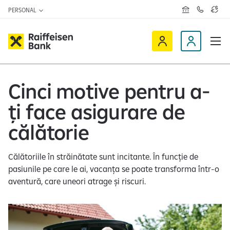
PERSONAL
R
C
C
e
o
u
ț
n
r
e
t
s
R
a
D
a
v
c
a
a
e
t
l
i
v
e
u
a
t
Cinci motive pentru a-
f
i
z
a
f
n
ă
r
ți face asigurare de
-
e
o
n
i
c
e
călătorie
s
l
e
i
Călătoriile în străinătate sunt incitante. În funcție de
n
e
pasiunile pe care le ai, vacanța se poate transforma într-o
O
n
aventură, care uneori atrage și riscuri.
n
t
l
i
n