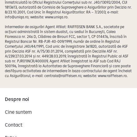
înmatriculată la Oficiul Registrului Comerțului sub nr. J40/13092/2004, CUI
1813613, autorizată de Comisia de Supraveghere a Asigurărilor prin Decizia nr.
8/23.10.2001, Cod Unic în Registrul Asigurătorilor: RA – 7/2003; e-mail:
info@uniqa.ro; website: www.uniqa.ro.
Intermediar de asigurări Agent Afiliat: RAIFFEISEN BANK S.A., societate pe
acțiuni administrată în sistem dualist, cu sediul în Bucureşti, Calea
Floreasca nr. 246 D, Clădirea de Birouri FCC, sector 1, CP 014476, înscrisă în
Registrul Bancar Nr. RB-PJR-40-009/1999, număr de ordine în Registrul
Comerțului J40/44/1991, Cod unic de înregistrare 361820, autorizată de ASF
prin Decizia ASF nr. A/75/30.01.2014, completată prin Deciziile ASF nr.
A/239/27.03.2014 și nr. 449/28.03.2019, înregistrată în Registrul Public al ASF
sub nr. PJR01INCR/400009, Agent Afiliat înregistrat la ASF sub Cod RAJ
500196, înregistrată la Autoritatea de Supraveghere Financiară și care poate
desfășura activitatea de intermediere în baza contractului de agent încheiat
cu Asigurătorul; e-mail: centrala@raiffeisen.ro; website: www.raiffeisen.ro.
Despre noi
Cine suntem
Contact