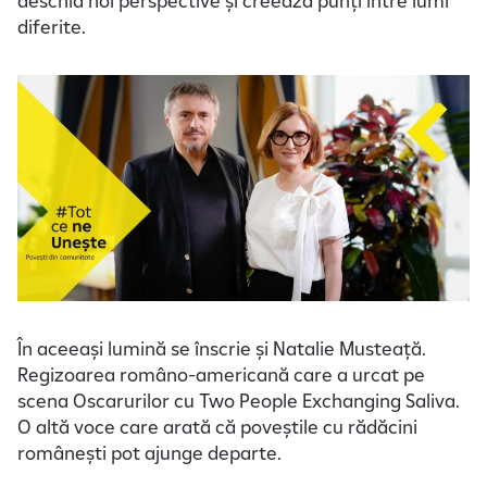
deschid noi perspective și creează punți între lumi
diferite.
În aceeași lumină se înscrie și Natalie Musteață.
Regizoarea româno-americană care a urcat pe
scena Oscarurilor cu Two People Exchanging Saliva.
O altă voce care arată că poveștile cu rădăcini
românești pot ajunge departe.