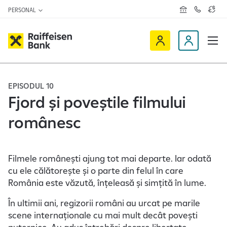
PERSONAL
R
C
C
e
o
u
ț
n
r
e
t
s
R
a
D
a
v
c
a
a
e
t
l
i
v
e
u
a
t
f
i
EPISODUL 10
z
a
f
n
ă
r
Fjord și poveștile filmului
-
e
o
n
românesc
i
c
e
s
l
e
i
n
e
Filmele românești ajung tot mai departe. Iar odată
O
n
cu ele călătorește și o parte din felul în care
n
t
România este văzută, înțeleasă și simțită în lume.
l
În ultimii ani, regizorii români au urcat pe marile
i
scene internaționale cu mai mult decât povești
n