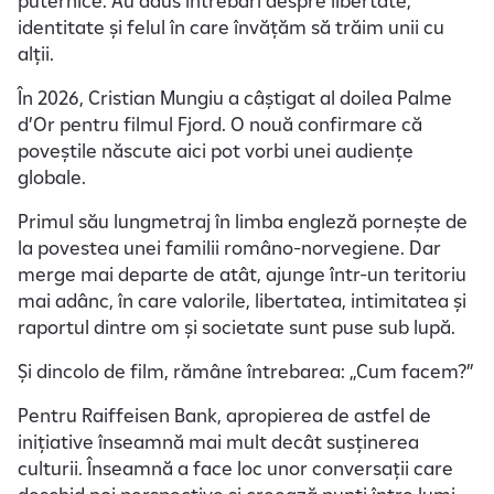
puternice. Au adus întrebări despre libertate,
e
identitate și felul în care învățăm să trăim unii cu
alții.
În 2026, Cristian Mungiu a câștigat al doilea Palme
d’Or pentru filmul Fjord. O nouă confirmare că
poveștile născute aici pot vorbi unei audiențe
globale.
Primul său lungmetraj în limba engleză pornește de
la povestea unei familii româno-norvegiene. Dar
merge mai departe de atât, ajunge într-un teritoriu
mai adânc, în care valorile, libertatea, intimitatea și
raportul dintre om și societate sunt puse sub lupă.
Și dincolo de film, rămâne întrebarea: „Cum facem?”
Pentru Raiffeisen Bank, apropierea de astfel de
inițiative înseamnă mai mult decât susținerea
culturii. Înseamnă a face loc unor conversații care