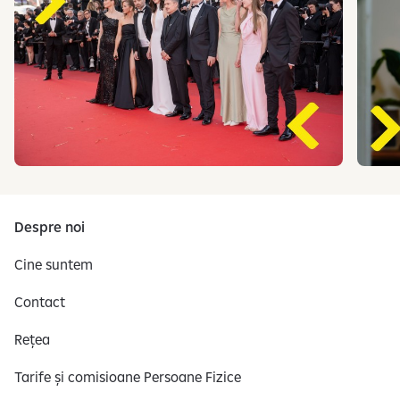
S
e
a
Despre noi
f
i
Cine suntem
ș
Contact
e
a
Rețea
z
ă
Tarife și comisioane Persoane Fizice
s