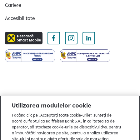
l
Cariere
i
Accesibilitate
d
e
-
u
r
i
l
e
1
d
i
Copyright © 2004 - 2026 by Raiffeisen Bank
n
Utilizarea modulelor cookie
3
Termeni și condiții
Facând clic pe „Acceptați toate cookie-urile”, sunteți de
acord cu faptul ca Raiffeisen Bank S.A., în calitatea sa de
Politică de utilizare cookies
operator, să stocheze cookie-urile pe dispozitivul dvs. pentru
Preferințe cookie-uri
a îmbunătăți navigarea pe site, pentru a analiza utilizarea
site-ului și pentru a ajuta eforturile sale de marketing.