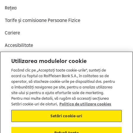
z
Rețea
ă
s
Tarife și comisioane Persoane Fizice
l
Cariere
i
d
Accesibilitate
e
-
Utilizarea modulelor cookie
u
r
Facând clic pe „Acceptați toate cookie-urile”, sunteți de
acord cu faptul ca Raiffeisen Bank S.A., în calitatea sa de
i
operator, să stocheze cookie-urile pe dispozitivul dvs. pentru
l
a îmbunătăți navigarea pe site, pentru a analiza utilizarea
e
site-ului și pentru a ajuta eforturile sale de marketing.
1
Pentru mai multe detalii, vă rugăm să accesați secțiunea
Setări cookie-uri de alaturi,
Politica de utilizare cookies
d
i
Setări cookie-uri
n
Copyright © 2004 - 2026 by Raiffeisen Bank
7
Termeni și condiții
Refuză toate