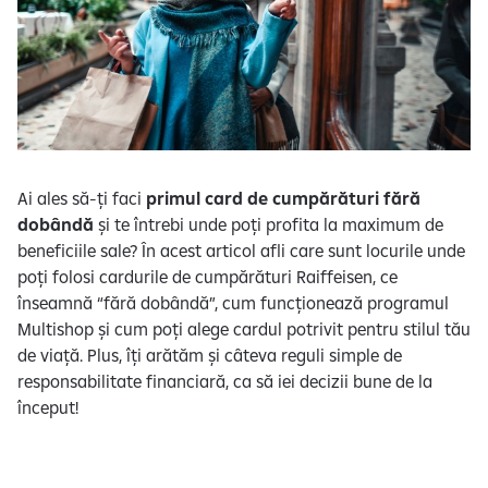
e
Ai ales să-ți faci
primul card de cumpărături fără
dobândă
și te întrebi unde poți profita la maximum de
beneficiile sale? În acest articol afli care sunt locurile unde
poți folosi cardurile de cumpărături Raiffeisen, ce
înseamnă “fără dobândă”, cum funcționează programul
Multishop și cum poți alege cardul potrivit pentru stilul tău
de viață. Plus, îți arătăm și câteva reguli simple de
responsabilitate financiară, ca să iei decizii bune de la
început!