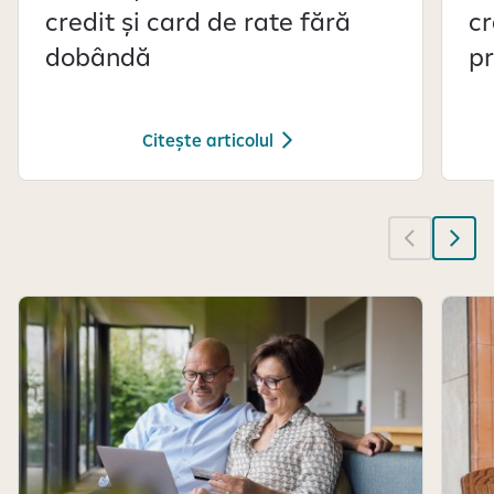
credit și card de rate fără
cr
dobândă
pr
Citește articolul
S
e
a
f
i
ș
e
a
z
ă
s
l