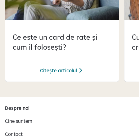
i
d
e
-
u
Ce este un card de rate și
Cu
r
cum îl folosești?
cr
i
l
e
Citește articolul
1
d
S
i
e
n
a
5
f
Despre noi
i
Cine suntem
ș
e
Contact
a