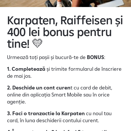
e
Karpaten, Raiffeisen și
400 lei bonus pentru
tine! 💛
Urmează toți pașii și bucură-te de
BONUS
:
1. Completează
și trimite formularul de înscriere
de mai jos.
2. Deschide un cont curen
t cu card de debit,
online din aplicația Smart Mobile sau în orice
agenție.
3. Faci o tranzactie la Karpaten
cu noul tau
card, în luna deschiderii contului curent.