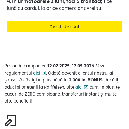
4. În urmatoarele 2 luni, faci 5 tranzacții
pe
lună cu cardul, la orice comerciant vrei tu!
Deschide cont
Perioada campaniei:
12.02.2025-12.05.2026
. Vezi
regulamentul
aici
. Odată devenit clientul nostru, ai
șansa să câștigi în plus până la
2.000 lei BONUS
, dacă îți
aduci și prietenii la Raiffeisen. Uite
aici
cum. În plus, te
bucuri de ZERO comisioane, transferuri instant și multe
alte beneficii!