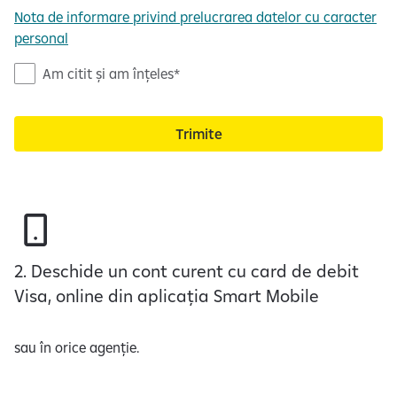
Nota de informare privind prelucrarea datelor cu caracter
personal
N
Am citit și am înțeles
o
t
Trimite
a
d
e
i
n
f
o
2. Deschide un cont curent cu card de debit
r
Visa, online din aplicația Smart Mobile
m
a
sau în orice agenție.
r
e
c