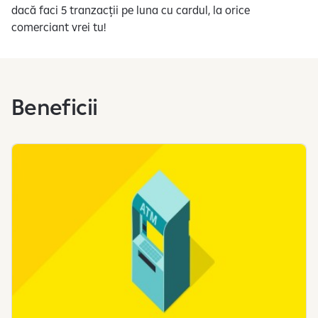
r
dacă faci 5 tranzacții pe luna cu cardul, la orice
e
comerciant vrei tu!
a
d
a
t
Beneficii
e
l
o
r
c
u
c
a
r
a
c
t
e