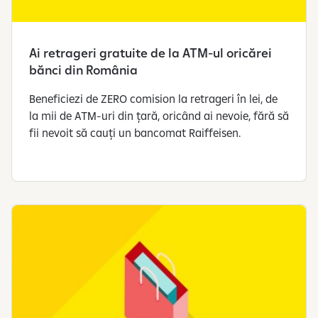
r
p
e
Ai retrageri gratuite de la ATM-ul oricărei
r
bănci din România
s
o
Beneficiezi de ZERO comision la retrageri în lei, de
n
la mii de ATM-uri din țară, oricând ai nevoie, fără să
a
fii nevoit să cauți un bancomat Raiffeisen.
l