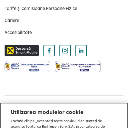
Tarife și comisioane Persoane Fizice
Cariere
Accesibilitate
Copyright © 2004 - 2026 by Raiffeisen Bank
Utilizarea modulelor cookie
Termeni și condiții
Facând clic pe „Acceptați toate cookie-urile”, sunteți de
acord cu faptul ca Raiffeisen Bank S.A., în calitatea sa de
Politică de utilizare cookies