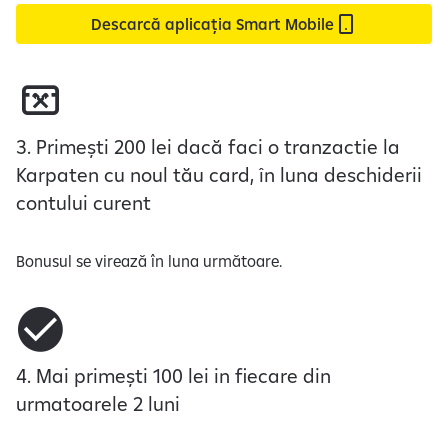
u
Descarcă aplicația Smart Mobile
p
r
i
v
i
3. Primești 200 lei dacă faci o tranzactie la
r
Karpaten cu noul tău card, în luna deschiderii
e
contului curent
l
a
p
Bonusul se virează în luna următoare.
r
e
l
u
4. Mai primești 100 lei in fiecare din
c
urmatoarele 2 luni
r
a