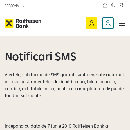
PERSONAL
R
C
C
e
o
u
ț
n
r
e
t
s
R
a
D
a
v
c
a
a
e
t
l
i
v
e
u
a
t
f
i
z
a
Notificari SMS
f
n
ă
r
-
e
o
n
i
c
e
Alertele, sub forma de SMS gratuit, sunt generate automat
s
l
in cazul instrumentelor de debit (cecuri, bilete la ordin,
e
i
cambii), achitabile in Lei, pentru a caror plata nu dispui de
n
e
fonduri suficiente.
O
n
n
t
l
i
n
Incepand cu data de 7 iunie 2010 Raiffeisen Bank a