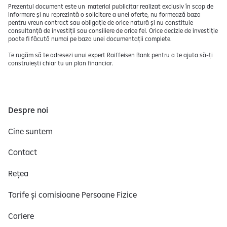
Prezentul document este un material publicitar realizat exclusiv în scop de
informare și nu reprezintă o solicitare a unei oferte, nu formează baza
pentru vreun contract sau obligație de orice natură și nu constituie
consultanță de investiții sau consiliere de orice fel. Orice decizie de investiție
poate fi făcută numai pe baza unei documentații complete.
Te rugăm să te adresezi unui expert Raiffeisen Bank pentru a te ajuta să-ți
construiești chiar tu un plan financiar.
Despre noi
Cine suntem
Contact
Rețea
Tarife și comisioane Persoane Fizice
Cariere