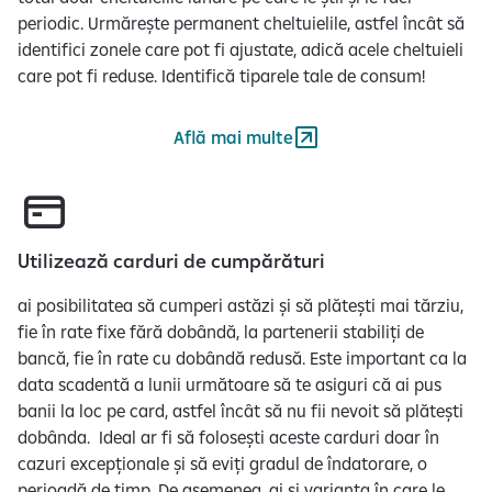
periodic. Urmărește permanent cheltuielile, astfel încât să
identifici zonele care pot fi ajustate, adică acele cheltuieli
care pot fi reduse. Identifică tiparele tale de consum!
Află mai multe
Utilizează carduri de cumpărături
ai posibilitatea să cumperi astăzi și să plătești mai tărziu,
fie în rate fixe fără dobândă, la partenerii stabiliți de
bancă, fie în rate cu dobândă redusă. Este important ca la
data scadentă a lunii următoare să te asiguri că ai pus
banii la loc pe card, astfel încât să nu fii nevoit să plătești
dobânda. Ideal ar fi să folosești aceste carduri doar în
cazuri excepționale și să eviți gradul de îndatorare, o
perioadă de timp. De asemenea, ai și varianta în care le