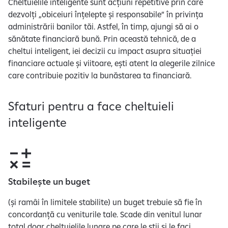
Cheltuielile inteligente sunt acțiuni repetitive prin care
dezvolți „obiceiuri înțelepte și responsabile” în privința
administrării banilor tăi. Astfel, în timp, ajungi să ai o
sănătate financiară bună. Prin această tehnică, de a
cheltui inteligent, iei decizii cu impact asupra situației
financiare actuale și viitoare, ești atent la alegerile zilnice
care contribuie pozitiv la bunăstarea ta financiară.
Sfaturi pentru a face cheltuieli
inteligente
Stabilește un buget
(și ramâi în limitele stabilite) un buget trebuie să fie în
concordanță cu veniturile tale. Scade din venitul lunar
total doar cheltuielile lunare pe care le știi și le faci