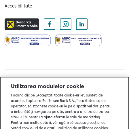
Accesibilitate
Copyright © 2004 - 2026 by Raiffeisen Bank
Utilizarea modulelor cookie
Termeni și condiții
Facând clic pe „Acceptați toate cookie-urile”, sunteți de
acord cu faptul ca Raiffeisen Bank S.A., în calitatea sa de
Politică de utilizare cookies
operator, să stocheze cookie-urile pe dispozitivul dvs. pentru
Preferințe cookie-uri
a îmbunătăți navigarea pe site, pentru a analiza utilizarea
site-ului și pentru a ajuta eforturile sale de marketing.
Politica de confidențialitate
Pentru mai multe detalii, vă rugăm să accesați secțiunea
Setări cookie-uri de alaturi,
Politica de utilizare cookies