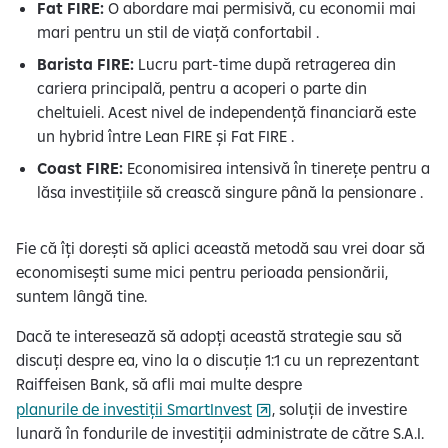
Fat FIRE:
O abordare mai permisivă, cu economii mai
mari pentru un stil de viață confortabil .
Barista FIRE:
Lucru part-time după retragerea din
cariera principală, pentru a acoperi o parte din
cheltuieli. Acest nivel de independență financiară este
un hybrid între Lean FIRE și Fat FIRE .
Coast FIRE:
Economisirea intensivă în tinerețe pentru a
lăsa investițiile să crească singure până la pensionare .
Fie că îți dorești să aplici această metodă sau vrei doar să
economisești sume mici pentru perioada pensionării,
suntem lângă tine.
Dacă te interesează să adopți această strategie sau să
discuți despre ea, vino la o discuție 1:1 cu un reprezentant
Raiffeisen Bank, să afli mai multe despre
planurile de investiții SmartInvest
, soluții de investire
lunară în fondurile de investiții administrate de către S.A.I.