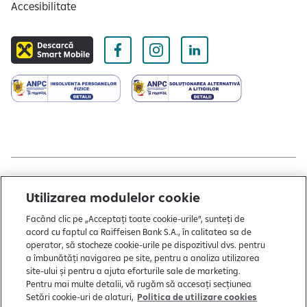
Accesibilitate
Copyright © 2004 - 2026 by Raiffeisen Bank
Utilizarea modulelor cookie
Termeni și condiții
Facând clic pe „Acceptați toate cookie-urile”, sunteți de
acord cu faptul ca Raiffeisen Bank S.A., în calitatea sa de
Politică de utilizare cookies
operator, să stocheze cookie-urile pe dispozitivul dvs. pentru
Preferințe cookie-uri
a îmbunătăți navigarea pe site, pentru a analiza utilizarea
site-ului și pentru a ajuta eforturile sale de marketing.
Politica de confidențialitate
Pentru mai multe detalii, vă rugăm să accesați secțiunea
Setări cookie-uri de alaturi,
Politica de utilizare cookies