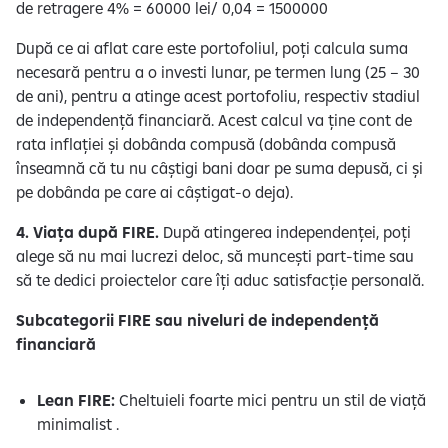
de retragere 4% = 60000 lei/ 0,04 = 1500000
După ce ai aflat care este portofoliul, poți calcula suma
necesară pentru a o investi lunar, pe termen lung (25 – 30
de ani), pentru a atinge acest portofoliu, respectiv stadiul
de independență financiară. Acest calcul va ține cont de
rata inflației și dobânda compusă (dobânda compusă
înseamnă că tu nu câștigi bani doar pe suma depusă, ci și
pe dobânda pe care ai câștigat-o deja).
4. Viața după FIRE.
După atingerea independenței, poți
alege să nu mai lucrezi deloc, să muncești part-time sau
să te dedici proiectelor care îți aduc satisfacție personală.
Subcategorii FIRE sau niveluri de independență
financiară
Lean FIRE:
Cheltuieli foarte mici pentru un stil de viață
minimalist .