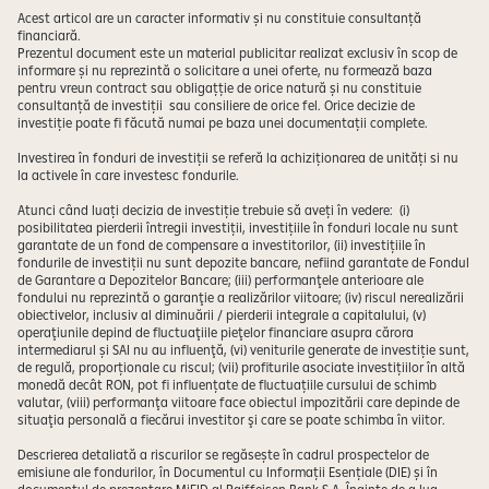
Acest articol are un caracter informativ și nu constituie consultanță
financiară.
Prezentul document este un material publicitar realizat exclusiv în scop de
informare și nu reprezintă o solicitare a unei oferte, nu formează baza
pentru vreun contract sau obligațție de orice natură și nu constituie
consultanță de investiții sau consiliere de orice fel. Orice decizie de
investiție poate fi făcută numai pe baza unei documentații complete.
Investirea în fonduri de investiții se referă la achiziționarea de unități si nu
la activele în care investesc fondurile.
Atunci când luați decizia de investiție trebuie să aveți în vedere: (i)
posibilitatea pierderii întregii investiții, investițiile în fonduri locale nu sunt
garantate de un fond de compensare a investitorilor, (ii) investițiile în
fondurile de investiții nu sunt depozite bancare, nefiind garantate de Fondul
de Garantare a Depozitelor Bancare; (iii) performanţele anterioare ale
fondului nu reprezintă o garanţie a realizărilor viitoare; (iv) riscul nerealizării
obiectivelor, inclusiv al diminuării / pierderii integrale a capitalului, (v)
operaţiunile depind de fluctuaţiile pieţelor financiare asupra cărora
intermediarul și SAI nu au influenţă, (vi) veniturile generate de investiție sunt,
de regulă, proporționale cu riscul; (vii) profiturile asociate investițiilor în altă
monedă decât RON, pot fi influențate de fluctuațiile cursului de schimb
valutar, (viii) performanţa viitoare face obiectul impozitării care depinde de
situaţia personală a fiecărui investitor şi care se poate schimba în viitor.
Descrierea detaliată a riscurilor se regăsește în cadrul prospectelor de
emisiune ale fondurilor, în Documentul cu Informații Esențiale (DIE) și în