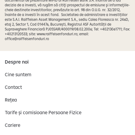
documentul de prezentare MiFID al Raiffeisen Bank S.A. Înainte de a lua
decizia de a investi, vă rugăm să citiţi prospectul de emisiune şi informaţiile-
cheie destinate investitorilor, prevăzute la art. 98 din O.U.G. nr. 32/2012,
înainte de a investi în acest fond. Societatea de administrare a investițiilor
este S.A.I. Raiffeisen Asset Management S.A., sediu Calea Floreasca nr. 246D,
etaj 2, Sector 1, Cod 014476, București, Registrul ASF Autorității de
Supraveghere Financiară PJ05SAIR/400019/08.02.2006; Tel: +40213061711; Fax:
+40213120533; site: www.raiffeisenfonduri.ro; email:
office@raiffeisenfonduri.ro
Despre noi
Cine suntem
Contact
Rețea
Tarife și comisioane Persoane Fizice
Cariere