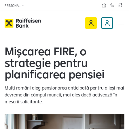
PERSONAL
R
C
C
e
o
u
ț
n
r
e
t
s
R
a
D
a
v
c
a
a
e
t
l
i
v
e
u
a
t
Mișcarea FIRE, o
f
i
z
a
f
n
ă
r
strategie pentru
-
e
o
n
i
c
e
planificarea pensiei
s
l
e
i
Mulți români aleg pensionarea anticipată pentru a ieși mai
n
e
devreme din câmpul muncii, mai ales dacă activează în
O
n
meserii solicitante.
n
t
l
i
n