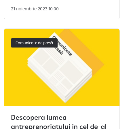
pentru Relații Comunitare.
21 noiembrie 2023 10:00
Comunicate de presă
Descopera lumea
antreprenoriatului in cel de-al