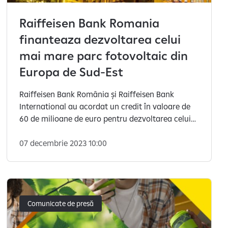
Raiffeisen Bank Romania
finanteaza dezvoltarea celui
mai mare parc fotovoltaic din
Europa de Sud-Est
Raiffeisen Bank România și Raiffeisen Bank
International au acordat un credit în valoare de
60 de milioane de euro pentru dezvoltarea celui
mare parc fotovoltaic din România și Europa de
Sud-Est, pus în funcțiune în 2023, la Rătești, în
07 decembrie 2023 10:00
județul Argeș.
Comunicate de presă