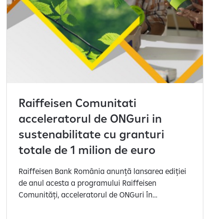
Raiffeisen Comunitati
acceleratorul de ONGuri in
sustenabilitate cu granturi
totale de 1 milion de euro
Raiffeisen Bank România anunță lansarea ediției
de anul acesta a programului Raiffeisen
Comunități, acceleratorul de ONGuri în
sustenabilitate cu granturi totale de 1 milion de
euro, proiect dezvoltat împreună cu Asociația