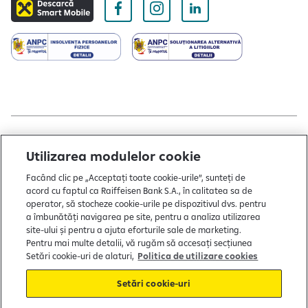
Copyright © 2004 - 2026 by Raiffeisen Bank
Utilizarea modulelor cookie
Termeni și condiții
Facând clic pe „Acceptați toate cookie-urile”, sunteți de
acord cu faptul ca Raiffeisen Bank S.A., în calitatea sa de
Politică de utilizare cookies
operator, să stocheze cookie-urile pe dispozitivul dvs. pentru
a îmbunătăți navigarea pe site, pentru a analiza utilizarea
Preferințe cookie-uri
site-ului și pentru a ajuta eforturile sale de marketing.
Politica de confidențialitate
Pentru mai multe detalii, vă rugăm să accesați secțiunea
Setări cookie-uri de alaturi,
Politica de utilizare cookies
Protecția consumatorului
Setări cookie-uri
Soluționarea alternativă a litigiilor