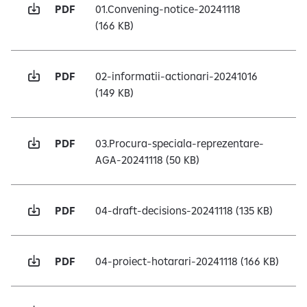
e
PDF
01.Convening-notice-20241118
(166 KB)
PDF
02-informatii-actionari-20241016
(149 KB)
PDF
03.Procura-speciala-reprezentare-
AGA-20241118
(50 KB)
PDF
04-draft-decisions-20241118
(135 KB)
PDF
04-proiect-hotarari-20241118
(166 KB)