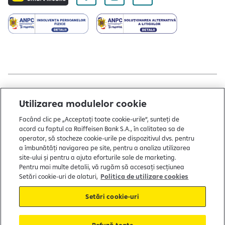
Copyright © 2004 - 2026 by Raiffeisen Bank
Utilizarea modulelor cookie
Termeni și condiții
Facând clic pe „Acceptați toate cookie-urile”, sunteți de
acord cu faptul ca Raiffeisen Bank S.A., în calitatea sa de
Politică de utilizare cookies
operator, să stocheze cookie-urile pe dispozitivul dvs. pentru
a îmbunătăți navigarea pe site, pentru a analiza utilizarea
Preferințe cookie-uri
site-ului și pentru a ajuta eforturile sale de marketing.
Politica de confidențialitate
Pentru mai multe detalii, vă rugăm să accesați secțiunea
Setări cookie-uri de alaturi,
Politica de utilizare cookies
Protecția consumatorului
Setări cookie-uri
Soluționarea alternativă a litigiilor