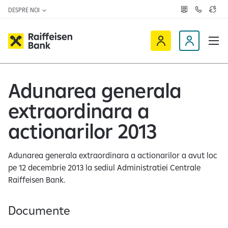
DESPRE NOI
R
C
C
e
o
u
ț
n
r
e
t
s
R
a
D
a
v
c
a
a
e
t
l
i
v
e
u
a
t
Adunarea generala
f
i
z
a
f
n
ă
r
extraordinara a
-
e
o
n
i
c
e
actionarilor 2013
s
l
e
i
Adunarea generala extraordinara a actionarilor a avut loc
n
e
pe 12 decembrie 2013 la sediul Administratiei Centrale
O
n
Raiffeisen Bank.
n
t
l
i
Documente
n