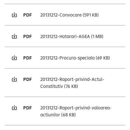
e
PDF
20131212-Convocare
(591 KB)
PDF
20131212-Hotarari-AGEA
(1 MB)
PDF
20131212-Procura-speciala
(69 KB)
PDF
20131212-Raport-privind-Actul-
Constitutiv
(76 KB)
PDF
20131212-Raport-privind-valoarea-
actiunilor
(68 KB)