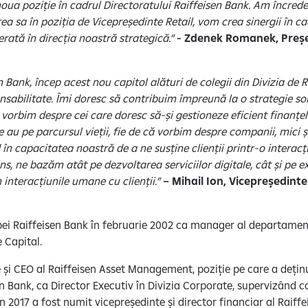
 noua poziție în cadrul Directoratului Raiffeisen Bank. Am încrede
rea sa în poziția de Vicepreședinte Retail, vom crea sinergii în c
erată în direcția noastră strategică.”
- Zdenek Romanek, Preșe
 Bank, încep acest nou capitol alături de colegii din Divizia de Re
nsabilitate. Îmi doresc să contribuim împreună la o strategie sol
ă vorbim despre cei care doresc să-și gestioneze eficient finanțel
 au pe parcursul vieții, fie de că vorbim despre companii, mici și
în capacitatea noastră de a ne susține clienții printr-o interacți
ns, ne bazăm atât pe dezvoltarea serviciilor digitale, cât și pe e
 interacțiunile umane cu clienții.”
– Mihail Ion, Vicepreședinte
ipei Raiffeisen Bank în februarie 2002 ca manager al departament
de Capital.
 și CEO al Raiffeisen Asset Management, poziție pe care a deținu
en Bank, ca Director Executiv în Divizia Corporate, supervizând c
 în 2017 a fost numit vicepreședinte și director financiar al Raiff