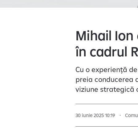
Mihail Ion
în cadrul 
Cu o experiență de 
preia conducerea d
viziune strategică o
30 iunie 2025 10:19
Comun