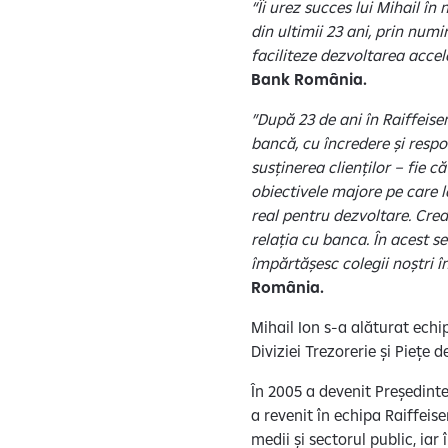
“Îi urez succes lui Mihail în
din ultimii 23 ani, prin numi
faciliteze dezvoltarea accel
Bank România.
”După 23 de ani în Raiffeisen
bancă, cu încredere și respo
susținerea clienților – fie c
obiectivele majore pe care le
real pentru dezvoltare. Cred 
relația cu banca. În acest se
împărtășesc colegii noștri în
România.
Mihail Ion s-a alăturat ech
Diviziei Trezorerie și Piețe 
În 2005 a devenit Președinte
a revenit în echipa Raiffeis
medii și sectorul public, iar