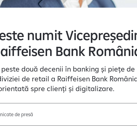
 este numit Vicepreședi
Raiffeisen Bank Români
peste două decenii în banking și piețe de c
iviziei de retail a Raiffeisen Bank Români
rientată spre clienți și digitalizare.
icate de presă