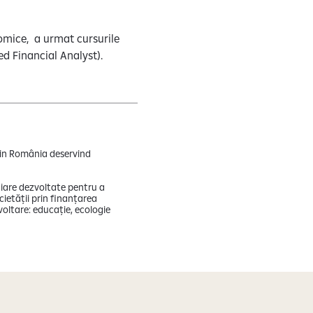
omice, a urmat cursurile
red Financial Analyst).
 din România deservind
ciare dezvoltate pentru a
cietății prin finanțarea
voltare: educație, ecologie