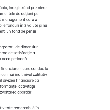
ânia, înregistrând premiere
samentele de acțiuni pe
set management care a
ile fonduri în 3 valute și nu
ent, un fond de pensii
corporații de dimensiuni
 grad de satisfacție a
în acea perioadă.
r financiare – care conduc la
cel mai înalt nivel calitativ
l diviziei financiare ca
formanței activității
dezvoltarea abordării
tivitate remarcabilă în