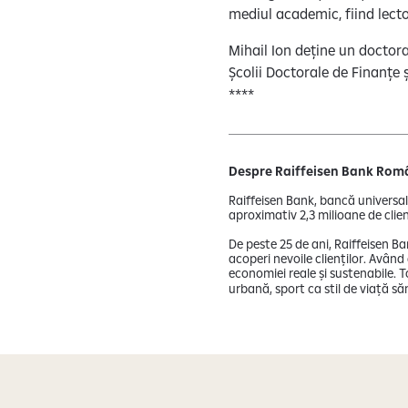
mediul academic, fiind lect
Mihail Ion deține un doctor
Școlii Doctorale de Finanțe ș
****
Despre Raiffeisen Bank Rom
Raiffeisen Bank, bancă universal
aproximativ 2,3 milioane de clienț
De peste 25 de ani, Raiffeisen B
acoperi nevoile clienților. Avân
economiei reale și sustenabile. 
urbană, sport ca stil de viață săn