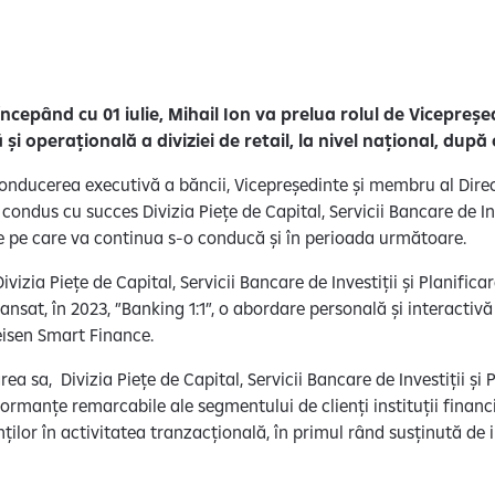
 Începând cu 01 iulie, Mihail Ion va prelua rolul de Vicepreșe
 și operațională a diviziei de retail, la nivel național, dup
onducerea executivă a băncii, Vicepreședinte și membru al Direc
 condus cu succes Divizia Piețe de Capital, Servicii Bancare de Inv
ie pe care va continua s-o conducă și în perioada următoare.
vizia Piețe de Capital, Servicii Bancare de Investiții și Planific
sat, în 2023, ”Banking 1:1”, o abordare personală și interactivă în
feisen Smart Finance.
 sa, Divizia Piețe de Capital, Servicii Bancare de Investiții și 
formanțe remarcabile ale segmentului de clienți instituții financ
ienților în activitatea tranzacțională, în primul rând susținută de