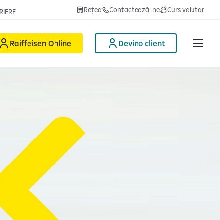
Rețea
Contactează-ne
Curs valutar
RIERE
Raiffeisen Online
Devino client