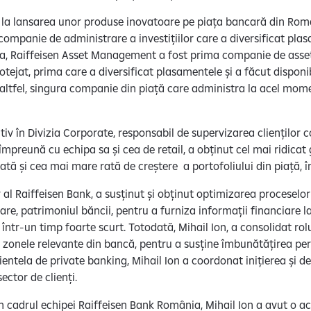
iv la lansarea unor produse inovatoare pe piața bancară din Rom
 companie de administrare a investițiilor care a diversificat pla
ea, Raiffeisen Asset Management a fost prima companie de as
otejat, prima care a diversificat plasamentele și a făcut disponib
e altfel, singura companie din piață care administra la acel mom
utiv în Divizia Corporate, responsabil de supervizarea clienților 
 împreună cu echipa sa și cea de retail, a obținut cel mai ridicat
odată și cea mai mare rată de creștere a portofoliului din piață, 
ar al Raiffeisen Bank, a susținut și obținut optimizarea proceselo
are, patrimoniul băncii, pentru a furniza informații financiare la 
 într-un timp foarte scurt. Totodată, Mihail Ion, a consolidat rolu
 zonele relevante din bancă, pentru a susține îmbunătățirea per
clientela de private banking, Mihail Ion a coordonat inițierea și 
ector de clienți.
în cadrul echipei Raiffeisen Bank România, Mihail Ion a avut o ac