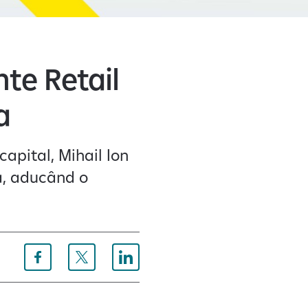
nte Retail
a
apital, Mihail Ion
a, aducând o