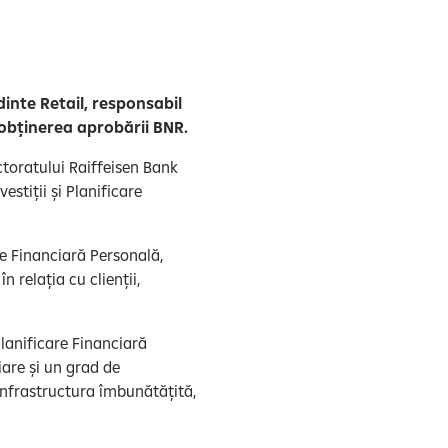
dinte Retail, responsabil
ă obținerea aprobării BNR.
toratului Raiffeisen Bank
estiții și Planificare
are Financiară Personală,
 relația cu clienții,
Planificare Financiară
iare și un grad de
 infrastructura îmbunătățită,