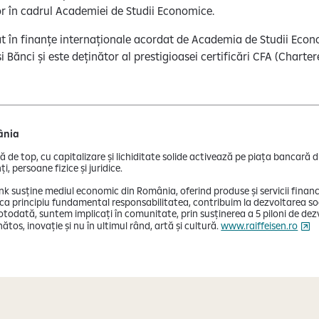
or în cadrul Academiei de Studii Economice.
at în finanțe internaționale acordat de Academia de Studii Econ
i Bănci și este deținător al prestigioasei certificări CFA (Charte
ânia
ă de top, cu capitalizare și lichiditate solide activează pe piața bancară
i, persoane fizice și juridice.
ank susține mediul economic din România, oferind produse și servicii finan
d ca principiu fundamental responsabilitatea, contribuim la dezvoltarea so
Totodată, suntem implicați în comunitate, prin susținerea a 5 piloni de dez
ătos, inovație și nu în ultimul rând, artă și cultură.
www.raiffeisen.ro