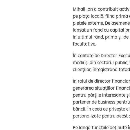
Mihail Ion a contribuit act
pe piața locală, fiind prima
piețele externe. De asemen
lansat un fond cu capital pr
în ultimul rând, prima și, d
facultative.
În calitate de Director Exec
medii și din sectorul public,
clienților, înregistrând tot
În rolul de director financi
generarea situațiilor financi
pentru părțile interesante și
partener de business pentru
băncii. În ceea ce privește 
personalizate pentru acest s
Pe lângă funcțiile deținute 