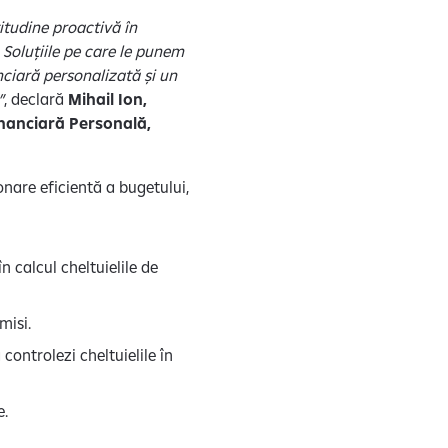
itudine proactivă în
 Soluțiile pe care le punem
anciară personalizată și un
”
, declară
Mihail Ion,
Financiară Personală,
onare eficientă a bugetului,
 calcul cheltuielile de
misi.
 controlezi cheltuielile în
e.