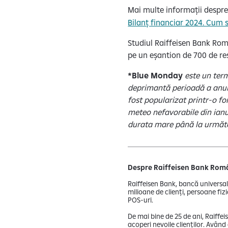
Mai multe informații despre
Bilanț financiar 2024. Cum să
Studiul Raiffeisen Bank Româ
pe un eșantion de 700 de r
*Blue Monday
este un term
deprimantă perioadă a anulu
fost popularizat printr-o fo
meteo nefavorabile din ianu
durata mare până la următ
Despre Raiffeisen Bank Ro
Raiffeisen Bank, bancă universal
milioane de clienți, persoane fiz
POS-uri.
De mai bine de 25 de ani, Raiffe
acoperi nevoile clienților. Avân