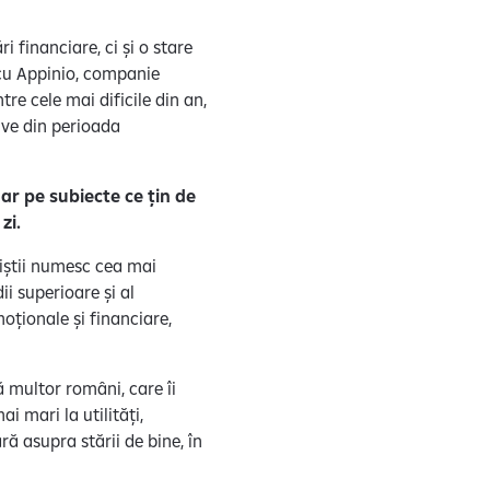
 financiare, ci și o stare
 cu Appinio, companie
re cele mai dificile din an,
sive din perioada
ar pe subiecte ce țin de
 zi.
aliștii numesc cea mai
i superioare și al
oționale și financiare,
 multor români, care îi
i mari la utilități,
ă asupra stării de bine, în