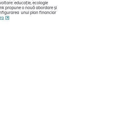
voltare: educație, ecologie
 Bank propune o nouă abordare și
onfigurarea unui plan financiar
.ro