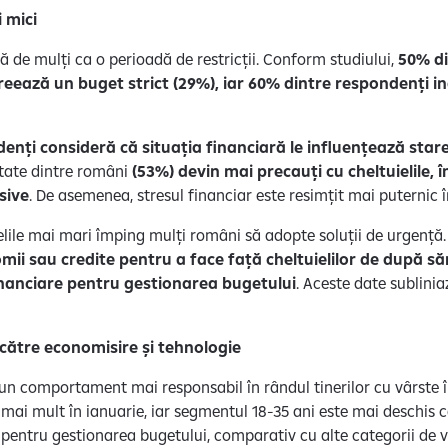
i mici
 de mulți ca o perioadă de restricții. Conform studiului,
50% di
 creează un buget strict (29%), iar 60% dintre respondenți 
enți consideră că situația financiară le influențează sta
tate dintre români
(53%) devin mai precauți cu cheltuielile,
lsive
. De asemenea, stresul financiar este resimțit mai puternic în
elile mai mari împing mulți români să adopte soluții de urgență.
ii sau credite pentru a face față cheltuielilor de după săr
 financiare pentru gestionarea bugetului
. Aceste date sublini
 către economisire și tehnologie
 un comportament mai responsabil în rândul tinerilor cu vârste în
i mult în ianuarie, iar segmentul 18-35 ani este mai deschis căt
 pentru gestionarea bugetului, comparativ cu alte categorii de v