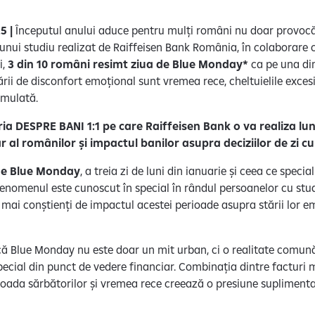
5 |
Începutul anului aduce pentru mulți români nu doar provocări
t unui studiu realizat de Raiffeisen Bank România, în colaborare
i,
3 din 10 români resimt ziua de Blue Monday*
ca pe una dint
tării de disconfort emoțional sunt vremea rece, cheltuielile exce
cumulată.
ria DESPRE BANI 1:1 pe care Raiffeisen Bank o va realiza lun
al românilor și impactul banilor asupra deciziilor de zi cu
 de Blue Monday
, a treia zi de luni din ianuarie și ceea ce speci
fenomenul este cunoscut în special în rândul persoanelor cu studi
d mai conștienți de impactul acestei perioade asupra stării lor em
 că Blue Monday nu este doar un mit urban, ci o realitate comună
pecial din punct de vedere financiar. Combinația dintre facturi ma
rioada sărbătorilor și vremea rece creează o presiune suplimentar