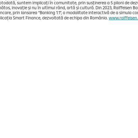
Totodată, suntem implicați în comunitate, prin susținerea a 5 piloni de dez
nătos, inovație și nu în ultimul rând, artă și cultură. Din 2023, Raiffeisen
ancare, prin lansarea “Banking 1:1", o modalitate interactivă de a simula c
 aplicația Smart Finance, dezvoltată de echipa din România.
www.raiffeisen