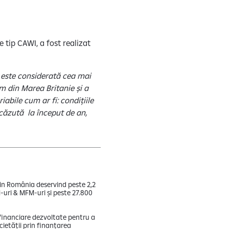
 tip CAWI, a fost realizat
e este considerată cea mai
m din Marea Britanie și a
abile cum ar fi: condițiile
scăzută la început de an,
 din România deservind peste 2,2
TM-uri & MFM-uri și peste 27.800
 financiare dezvoltate pentru a
cietății prin finanțarea