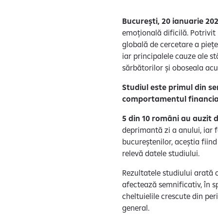
București, 20 ianuarie 202
emoțională dificilă. Potrivi
globală de cercetare a piețe
iar principalele cauze ale s
sărbătorilor și oboseala a
Studiul este primul din se
comportamentul financiar 
5 din 10 români au auzit
deprimantă zi a anului, iar 
bucureștenilor, aceștia fiin
relevă datele studiului.
Rezultatele studiului arată
afectează semnificativ, în s
cheltuielile crescute din pe
general.