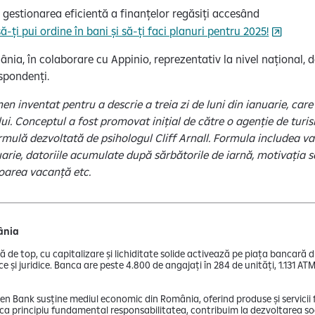
 gestionarea eficientă a finanțelor regăsiți accesând
-ți pui ordine în bani și să-ți faci planuri pentru 2025!
nia, în colaborare cu Appinio, reprezentativ la nivel național, de
espondenți.
en inventat pentru a descrie a treia zi de luni din ianuarie, car
i. Conceptul a fost promovat inițial de către o agenție de turis
rmulă dezvoltată de psihologul Cliff Arnall. Formula includea vari
arie, datoriile acumulate după sărbătorile de iarnă, motivația 
oarea vacanță etc.
mânia
ă de top, cu capitalizare și lichiditate solide activează pe piața bancară
ice și juridice. Banca are peste 4.800 de angajați în 284 de unități, 1.131 A
isen Bank susține mediul economic din România, oferind produse și servicii
d ca principiu fundamental responsabilitatea, contribuim la dezvoltarea so