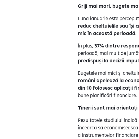
Griji mai mari, bugete ma
Luna ianuarie este percepută
reduc cheltuielile sau își
mic în această perioadă
.
În plus,
37% dintre respond
perioadă, mai mult de jumă
predispuși la decizii impu
Bugetele mai mici și cheltui
români apelează la econom
din 10 folosesc aplicații
bune planificări financiare.
Tinerii sunt mai orientați
Rezultatele studiului indică
încearcă să economisească ma
a instrumentelor financiare