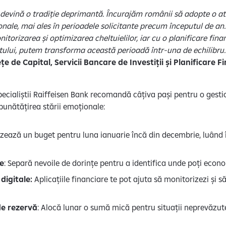
devină o tradiție deprimantă. Încurajăm românii să adopte o at
nale, mai ales în perioadele solicitante precum începutul de an.
nitorizarea și optimizarea cheltuielilor, iar cu o planificare fin
etului, putem transforma această perioadă într-una de echilibru.
ețe de Capital, Servicii Bancare de Investiții și Planificare 
ecialiștii Raiffeisen Bank recomandă câțiva pași pentru o gesti
bunătățirea stării emoționale:
lizează un buget pentru luna ianuarie încă din decembrie, luând în
le
: Separă nevoile de dorințe pentru a identifica unde poți econo
digitale:
Aplicațiile financiare te pot ajuta să monitorizezi și să
de rezervă
: Alocă lunar o sumă mică pentru situații neprevăzut