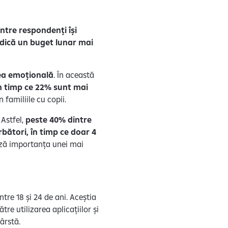
ntre respondenți își
indică un buget lunar mai
rea emoțională
. În această
 în timp ce 22% sunt mai
 familiile cu copii.
 Astfel,
peste 40% dintre
bători, în timp ce doar 4
ază importanța unei mai
tre 18 și 24 de ani. Aceștia
re utilizarea aplicațiilor și
ârstă.