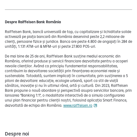
Despre Raiffeisen Bank România
Raiffeisen Bank, bancă universală de top, cu capitalizare și lichiditate solide
activează pe piața bancară din România deservind peste 2,2 milioane de
clienți, persoane fizice și juridice. Banca are peste 4.800 de angajați în 284 de
unități, 1.131 ATM-uri & MFM-uri și peste 27.800 POS-uri.
De mai bine de 25 de ani, Raiffeisen Bank susține mediul economic din
România, oferind produse și servicii financiare dezvoltate pentru a acoperi
nevoile clienților. Având ca principiu fundamental responsabilitatea,
contribuim la dezvoltarea societății prin finanțarea economiei reale și
sustenabile. Totodată, suntem implicați în comunitate, prin susținerea a 5
piloni de dezvoltare: educație, ecologie urbană, sport ca stil de viață
sănătos, inovație și nu în ultimul rând, artă și cultură. Din 2023, Raiffeisen
Bank propune o nouă abordare și perspectivă asupra serviciilor bancare, prin
lansarea “Banking 1:1", o modalitate interactivă de a simula configurarea
unui plan financiar pentru clienții noștri, folosind aplicația Smart Finance,
dezvoltată de echipa din România.
www.raiffeisen.ro
Despre noi