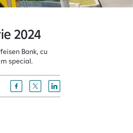
rie 2024
ffeisen Bank, cu
am special.