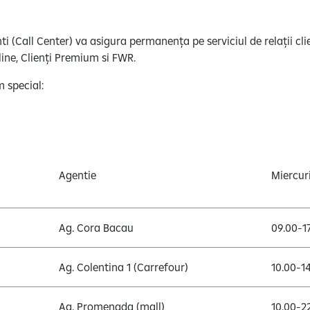
ti (Call Center) va asigura permanența pe serviciul de relații cl
ine, Clienți Premium si FWR.
m special:
Agentie
Miercuri
Ag. Cora Bacau
09.00-1
Ag. Colentina 1 (Carrefour)
10.00-1
Ag. Promenada (mall)
10.00-2