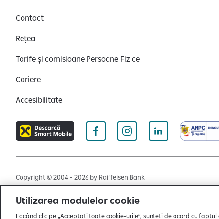
Contact
Rețea
Tarife și comisioane Persoane Fizice
Cariere
Accesibilitate
Copyright © 2004 - 2026 by Raiffeisen Bank
Termeni și condiții
Politică de utilizare cookies
Preferi
Utilizarea modulelor cookie
Facând clic pe „Acceptați toate cookie-urile”, sunteți de acord cu faptul 