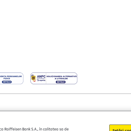
nțe cookie-uri
Politica de confidențialitate
Protecția consumat
ca Raiffeisen Bank S.A., în calitatea sa de
Setări coo