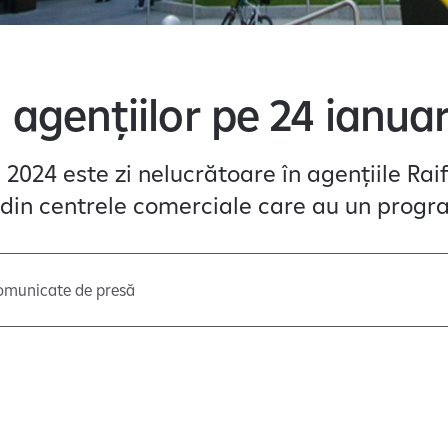
agențiilor pe 24 ianua
 2024 este zi nelucrătoare în agențiile Rai
r din centrele comerciale care au un progr
omunicate de presă