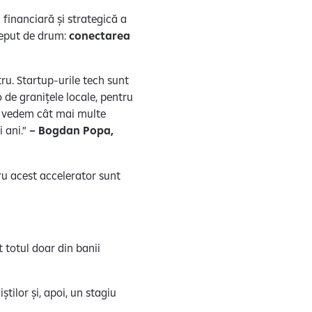
a financiară și strategică a
nceput de drum:
conectarea
ru. Startup-urile tech sunt
 de granițele locale, pentru
ă vedem cât mai multe
i ani.”
– Bogdan Popa,
tru acest accelerator sunt
t totul doar din banii
iștilor și, apoi, un stagiu