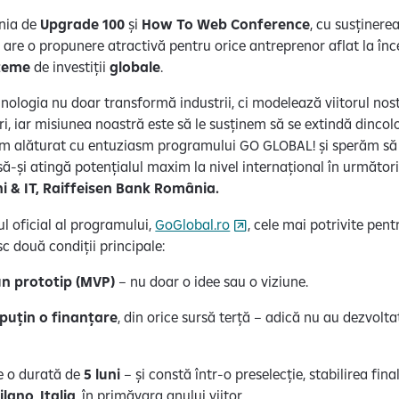
nia de
Upgrade 100
și
How To Web Conference
, cu susținere
, are o propunere atractivă pentru orice antreprenor aflat la î
steme
de investiții
globale
.
hnologia nu doar transformă industrii, ci modelează viitorul nost
, iar misiunea noastră este să le susținem să se extindă dincolo
-am alăturat cu entuziasm programului GO GLOBAL! și sperăm s
ă-și atingă potențialul maxim la nivel internațional în următori
i & IT, Raiffeisen Bank România.
l oficial al programului,
GoGlobal.ro
, cele mai potrivite pen
sc două condiții principale:
un prototip (MVP)
– nu doar o idee sau o viziune.
 puțin o finanțare
, din orice sursă terță – adică nu au dezvolta
e o durată de
5 luni
– și constă într-o preselecție, stabilirea final
ilano
,
Italia
, în primăvara anului viitor.