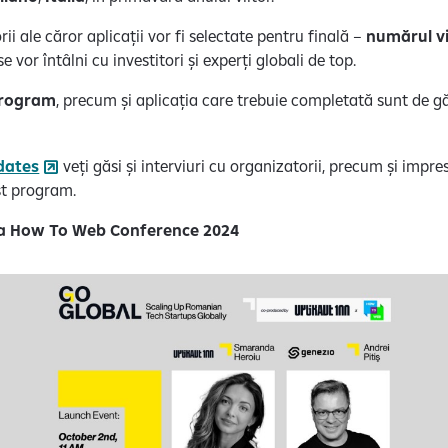
rii ale căror aplicații vor fi selectate pentru finală –
numărul vi
se vor întâlni cu investitori și experți globali de top.
 program
, precum și aplicația care trebuie completată sunt de găs
dates
veți găsi și interviuri cu organizatorii, precum și impre
st program.
 la How To Web Conference 2024