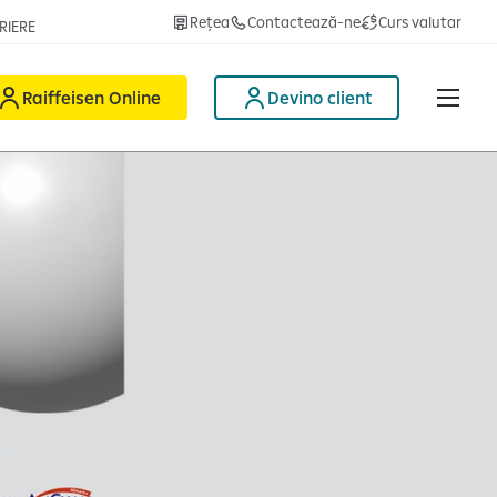
Rețea
Contactează-ne
Curs valutar
RIERE
Raiffeisen Online
Devino client