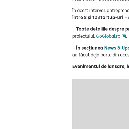
În acest interval, antrepreno
între 8 și 12 startup-uri
– 
–
Toate detaliile despre
proiectului,
GoGlobal.ro
.
–
În secțiunea
News & Up
au făcut deja parte din ace
Evenimentul de lansare,