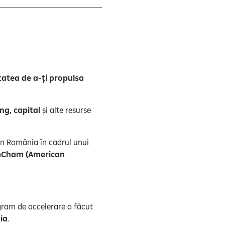
tatea de a-ți propulsa
ng, capital
și alte resurse
i în România în cadrul unui
Cham (American
gram de accelerare a făcut
ia
.