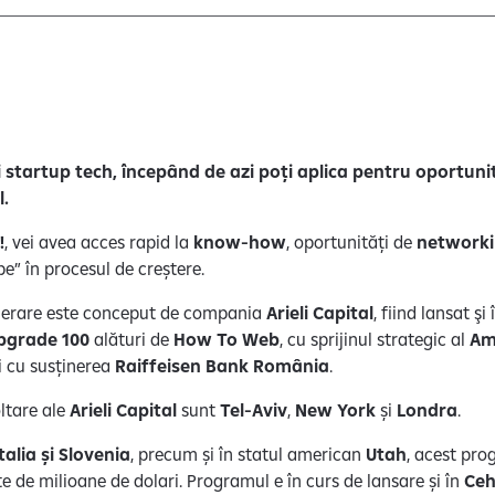
 startup tech, începând de azi poți aplica pentru oportuni
l.
!
, vei avea acces rapid la
know-how
, oportunități de
networki
pe” în procesul de creștere.
lerare este conceput de compania
Arieli Capital
, fiind lansat ş
pgrade 100
alături de
How To Web
, cu sprijinul strategic al
Am
i cu susținerea
Raiffeisen Bank România
.
oltare ale
Arieli Capital
sunt
Tel-Aviv
,
New York
și
Londra
.
Italia și Slovenia
, precum și în statul american
Utah
, acest pro
ute de milioane de dolari. Programul e în curs de lansare și în
Ceh