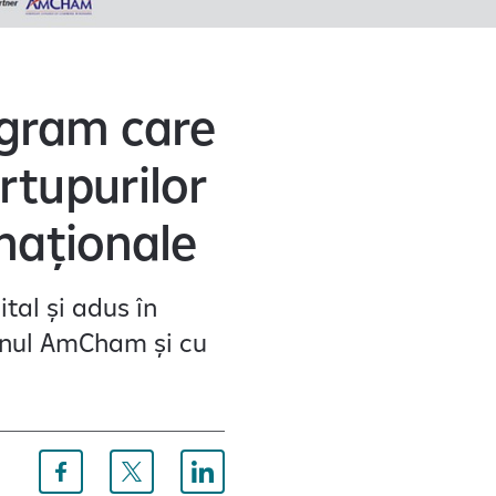
ogram care
rtupurilor
naționale
tal și adus în
inul AmCham și cu