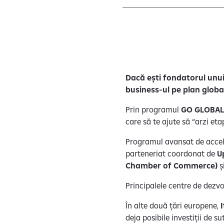
Dacă ești fondatorul unui
business-ul pe plan globa
Prin programul
GO GLOBAL
care să te ajute să “arzi eta
Programul avansat de acce
parteneriat coordonat de
U
Chamber of Commerce)
ș
Principalele centre de dezv
În alte două țări europene,
deja posibile investiții de s