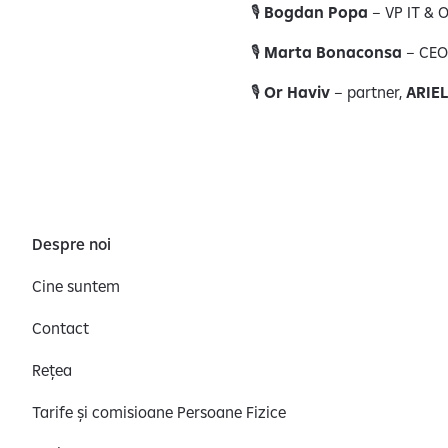
🎙️
Bogdan Popa
– VP IT & 
🎙️
Marta Bonaconsa
– CEO
🎙️
Or Haviv
– partner,
ARIEL
Despre noi
Cine suntem
Contact
Rețea
Tarife și comisioane Persoane Fizice