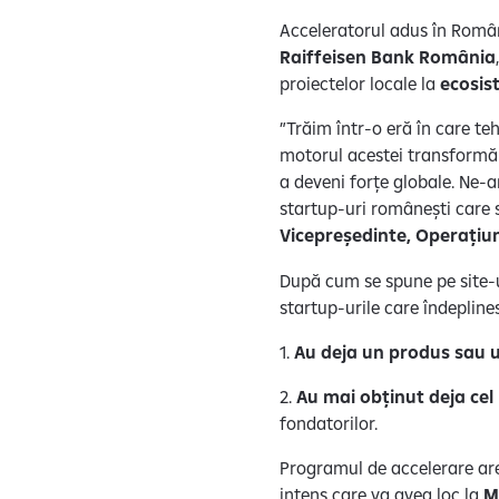
Acceleratorul adus în Româ
Raiffeisen Bank România
proiectelor locale la
ecosi
”Trăim într-o eră în care te
motorul acestei transformări
a deveni forțe globale. Ne
startup-uri românești care s
Vicepreședinte, Operațiun
După cum se spune pe site-u
startup-urile care îndepline
1.
Au deja un produs sau 
2.
Au mai obținut deja cel
fondatorilor.
Programul de accelerare ar
intens care va avea loc la
M