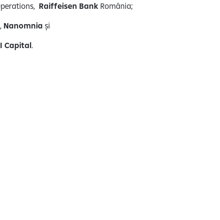
Operations,
Raiffeisen Bank
România;
,
Nanomnia
și
I Capital
.