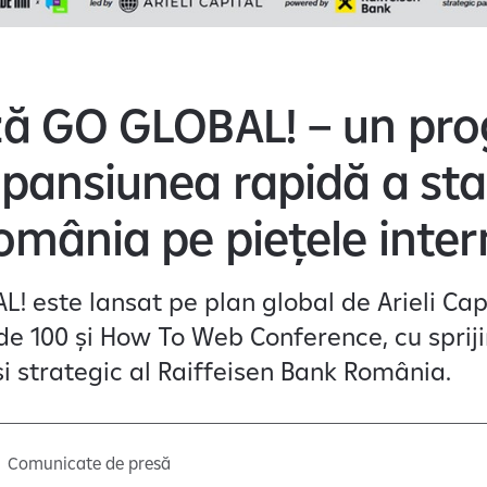
ză GO GLOBAL! – un pr
pansiunea rapidă a sta
omânia pe piețele inter
! este lansat pe plan global de Arieli Capi
e 100 și How To Web Conference, cu sprij
și strategic al Raiffeisen Bank România.
Comunicate de presă