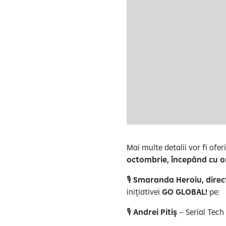
Mai multe detalii vor fi ofer
octombrie, începând cu o
🎙️
Smaranda Heroiu, direc
inițiativei
GO GLOBAL!
pe:
🎙️
Andrei Pitiş
– Serial Tech