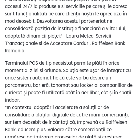
accesul 24/7 la produsele si serviciile pe care și le doresc
sunt funcționalități pe care clienții noștri le apreciază în
mod deosebit. Dezvoltarea acestui parteneriat ne
consolidează poziția de instituție financiară a viitorului,
adaptată dinamicii pieței.” –Laura Metea, Servicii
Tranzacționale și de Acceptare Carduri, Raiffeisen Bank
România.
Terminalul POS de tip neasistat permite plăți în orice
moment al zilei și oriunde. Soluția este ușor de integrat cu
orice sistem automat fie că este vorba despre un
parcometru, barieră, tonomat sau locker al companiilor de
curierat și poate fi utilizată atât în aer liber, cât și în spații
indoor.
”În contextul adoptării accelerate a soluțiilor de
consolidare a plăților digitale de către marii comercianți,
suntem deosebit de încântați că, împreună cu Raiffeisen
Bank, aducem plus-valoare către comercianții ce
urmăresc optimizarea proceselor de plată și creșterea