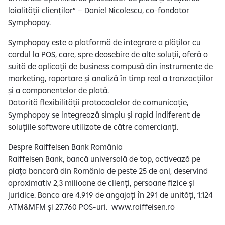
loialității clienților” – Daniel Nicolescu, co-fondator
Symphopay.
Symphopay este o platformă de integrare a plăților cu
cardul la POS, care, spre deosebire de alte soluții, oferă o
suită de aplicații de business compusă din instrumente de
marketing, raportare și analiză în timp real a tranzacțiilor
și a componentelor de plată.
Datorită flexibilității protocoalelor de comunicație,
Symphopay se integrează simplu și rapid indiferent de
soluțiile software utilizate de către comercianți.
Despre Raiffeisen Bank România
Raiffeisen Bank, bancă universală de top, activează pe
piața bancară din România de peste 25 de ani, deservind
aproximativ 2,3 milioane de clienți, persoane fizice și
juridice. Banca are 4.919 de angajați în 291 de unități, 1.124
ATM&MFM și 27.760 POS-uri. www.raiffeisen.ro