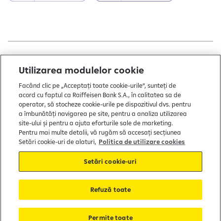
Copyright © 2004 - 2026 by Raiffeisen Bank
Utilizarea modulelor cookie
Termeni și condiții
Facând clic pe „Acceptați toate cookie-urile”, sunteți de
acord cu faptul ca Raiffeisen Bank S.A., în calitatea sa de
Politică de utilizare cookies
operator, să stocheze cookie-urile pe dispozitivul dvs. pentru
a îmbunătăți navigarea pe site, pentru a analiza utilizarea
Preferințe cookie-uri
site-ului și pentru a ajuta eforturile sale de marketing.
Politica de confidențialitate
Pentru mai multe detalii, vă rugăm să accesați secțiunea
Setări cookie-uri de alaturi,
Politica de utilizare cookies
Protecția consumatorului
Setări cookie-uri
Soluționarea alternativă a litigiilor
Refuză toate
FGDB
Garantarea depozitelor
Permite toate