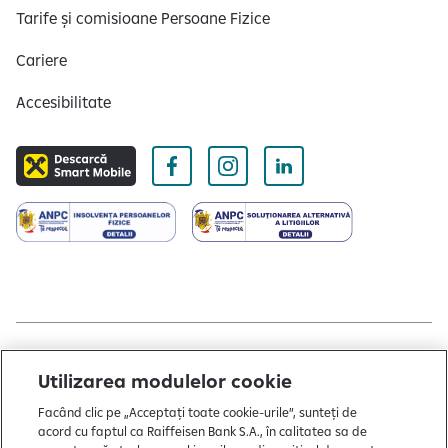
Tarife și comisioane Persoane Fizice
Cariere
Accesibilitate
Copyright © 2004 - 2026 by Raiffeisen Bank
Utilizarea modulelor cookie
Termeni și condiții
Facând clic pe „Acceptați toate cookie-urile”, sunteți de
acord cu faptul ca Raiffeisen Bank S.A., în calitatea sa de
Politică de utilizare cookies