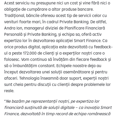
Acest serviciu nu presupune nici un cost și vine fără nici o
obligație de cumpărare a altor produse bancare.
Tradițional, băncile ofereau acest tip de servicii celor cu
venituri foarte mari, în cadrul Private Banking. De altfel,
Andra Ion, managerul diviziei de Planificare Financiară
Personală și Private Banking, și echipa sa, oferă activ
expertiza lor în dezvoltarea aplicației Smart Finance. Ca
orice produs digital, aplicația este dezvoltată cu feedback-
ul a peste 172.000 de clienți și a experților noștri care o
folosesc. Vom continua să învățăm din fiecare feedback și
să o îmbunătățim constant. Echipele noastre deja au
început dezvoltarea unei soluții asemănătoare și pentru
afaceri. Tehnologia înseamnă doar suport, experții noștri
sunt cheia pentru discuții cu clienții despre problemele lor
reale.
“
Ne bazăm pe reprezentanții noștri, pe expertiza lor
financiară susținută de soluții digitale – ca inovația Smart
Finance, dezvoltată în timp record de echipa românească