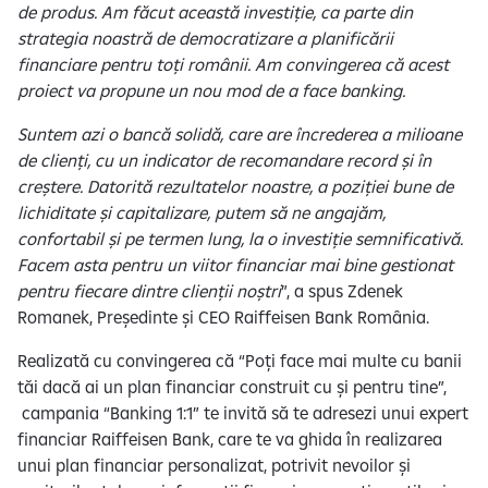
de produs. Am făcut această investiție, ca parte din
strategia noastră de democratizare a planificării
financiare pentru toți românii. Am convingerea că acest
proiect va propune un nou mod de a face banking.
Suntem azi o bancă solidă, care are încrederea a milioane
de clienți, cu un indicator de recomandare record și în
creștere. Datorită rezultatelor noastre, a poziției bune de
lichiditate și capitalizare, putem să ne angajăm,
confortabil și pe termen lung, la o investiție semnificativă.
Facem asta pentru un viitor financiar mai bine gestionat
pentru fiecare dintre clienții noștri
”, a spus Zdenek
Romanek, Președinte și CEO Raiffeisen Bank România.
Realizată cu convingerea că “Poți face mai multe cu banii
tăi dacă ai un plan financiar construit cu și pentru tine”,
campania “Banking 1:1” te invită să te adresezi unui expert
financiar Raiffeisen Bank, care te va ghida în realizarea
unui plan financiar personalizat, potrivit nevoilor și