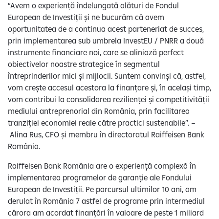
”Avem o experiență îndelungată alături de Fondul
European de Investiții și ne bucurăm că avem
oportunitatea de a continua acest parteneriat de succes,
prin implementarea sub umbrela InvestEU / PNRR a două
instrumente financiare noi, care se aliniază perfect
obiectivelor noastre strategice în segmentul
întreprinderilor mici și mijlocii. Suntem convinși că, astfel,
vom crește accesul acestora la finanțare și, în același timp,
vom contribui la consolidarea rezilienței și competitivității
mediului antreprenorial din România, prin facilitarea
tranziției economiei reale către practici sustenabile”. –
Alina Rus, CFO și membru în directoratul Raiffeisen Bank
România.
Raiffeisen Bank România are o experiență complexă în
implementarea programelor de garanție ale Fondului
European de Investiții. Pe parcursul ultimilor 10 ani, am
derulat în România 7 astfel de programe prin intermediul
cărora am acordat finanțări în valoare de peste 1 miliard