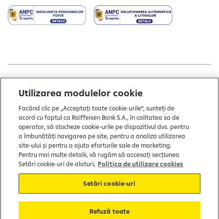
Copyright © 2004 - 2026 by Raiffeisen Bank
Utilizarea modulelor cookie
Termeni și condiții
Facând clic pe „Acceptați toate cookie-urile”, sunteți de
acord cu faptul ca Raiffeisen Bank S.A., în calitatea sa de
Politică de utilizare cookies
operator, să stocheze cookie-urile pe dispozitivul dvs. pentru
a îmbunătăți navigarea pe site, pentru a analiza utilizarea
Preferințe cookie-uri
site-ului și pentru a ajuta eforturile sale de marketing.
Politica de confidențialitate
Pentru mai multe detalii, vă rugăm să accesați secțiunea
Setări cookie-uri de alaturi,
Politica de utilizare cookies
Protecția consumatorului
Setări cookie-uri
Soluționarea alternativă a litigiilor
Refuză toate
FGDB