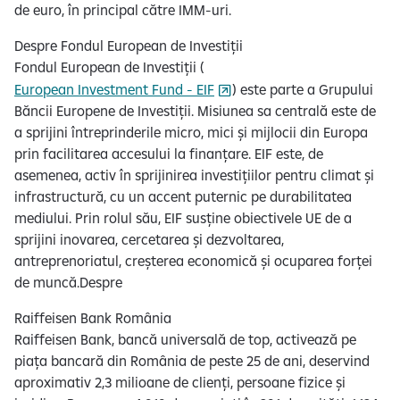
de euro, în principal către IMM-uri.
Despre Fondul European de Investiții
Fondul European de Investiții (
European Investment Fund - EIF
) este parte a Grupului
Băncii Europene de Investiții. Misiunea sa centrală este de
a sprijini întreprinderile micro, mici și mijlocii din Europa
prin facilitarea accesului la finanțare. EIF este, de
asemenea, activ în sprijinirea investițiilor pentru climat și
infrastructură, cu un accent puternic pe durabilitatea
mediului. Prin rolul său, EIF susține obiectivele UE de a
sprijini inovarea, cercetarea și dezvoltarea,
antreprenoriatul, creșterea economică și ocuparea forței
de muncă.Despre
Raiffeisen Bank România
Raiffeisen Bank, bancă universală de top, activează pe
piața bancară din România de peste 25 de ani, deservind
aproximativ 2,3 milioane de clienți, persoane fizice și