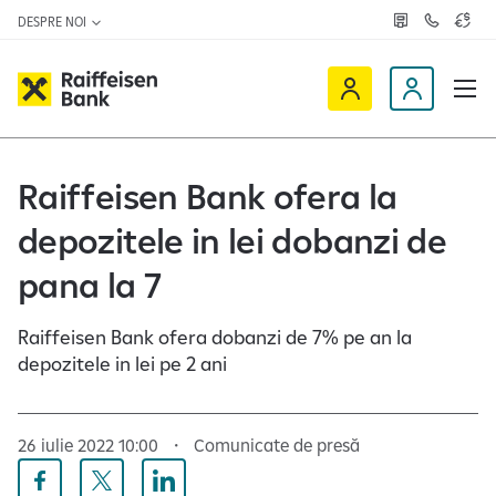
DESPRE NOI
R
C
C
e
o
u
ț
n
r
e
t
s
R
a
D
a
v
c
a
a
e
t
l
i
v
e
u
a
t
f
i
Raiffeisen Bank ofera la
z
a
f
n
ă
r
-
depozitele in lei dobanzi de
e
o
n
i
c
e
pana la 7
s
l
e
i
Raiffeisen Bank ofera dobanzi de 7% pe an la
n
e
depozitele in lei pe 2 ani
O
n
n
t
l
26 iulie 2022 10:00
Comunicate de presă
i
n