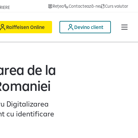
Rețea
Contactează-ne
Curs valutar
RIERE
Raiffeisen Online
Devino client
area de la
 Romaniei
u Digitalizarea
t cu identificare