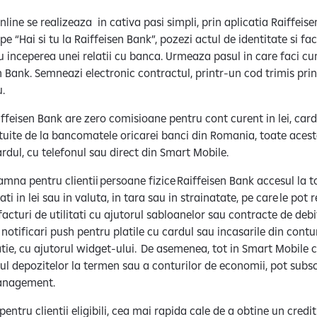
ine se realizeaza in cativa pasi simpli, prin aplicatia Raiffei
pe “Hai si tu la Raiffeisen Bank”, pozezi actul de identitate si fac
ru inceperea unei relatii cu banca. Urmeaza pasul in care faci cu
n Bank. Semneazi electronic contractul, printr-un cod trimis prin
au.
ffeisen Bank are zero comisioane pentru cont curent in lei, card
atuite de la bancomatele oricarei banci din Romania, toate acest
ardul, cu telefonul sau direct din Smart Mobile.
amna pentru clientii persoane fizice Raiffeisen Bank accesul la 
ati in lei sau in valuta, in tara sau in strainatate, pe care le pot
i facturi de utilitati cu ajutorul sabloanelor sau contracte de deb
otificari push pentru platile cu cardul sau incasarile din conturi
atie, cu ajutorul widget-ului. De asemenea, tot in Smart Mobile c
ul depozitelor la termen sau a conturilor de economii, pot subscr
t Management.
pentru clientii eligibili, cea mai rapida cale de a obtine un cred