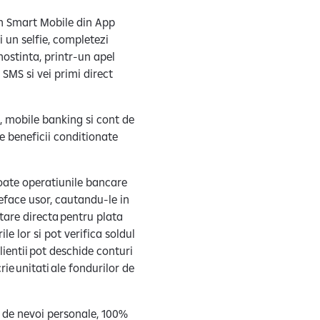
sen Smart Mobile din App
i un selfie, completezi
nostinta, printr-un apel
 SMS si vei primi direct
, mobile banking si cont de
e beneficii conditionate
toate operatiunile bancare
 reface usor, cautandu-le in
itare directa pentru plata
le lor si pot verifica soldul
lientii pot deschide conturi
ie unitati ale fondurilor de
it de nevoi personale, 100%