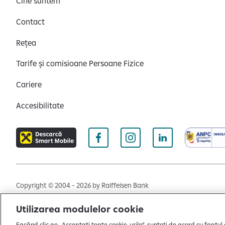
Cine suntem
Contact
Rețea
Tarife și comisioane Persoane Fizice
Cariere
Accesibilitate
Copyright © 2004 - 2026 by Raiffeisen Bank
Termeni și condiții
Politică de utilizare cookies
Preferi
Utilizarea modulelor cookie
Facând clic pe „Acceptați toate cookie-urile”, sunteți de acord cu faptul 