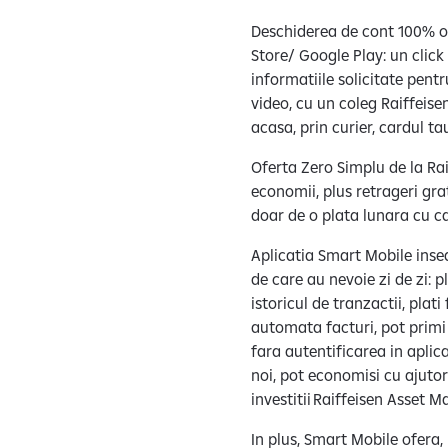
Deschiderea de cont 100% onl
Store/ Google Play: un click 
informatiile solicitate pent
video, cu un coleg Raiffeise
acasa, prin curier, cardul t
Oferta Zero Simplu de la Rai
economii, plus retrageri gr
doar de o plata lunara cu c
Aplicatia Smart Mobile inse
de care au nevoie zi de zi: pl
istoricul de tranzactii, plat
automata facturi, pot primi n
fara autentificarea in aplic
noi, pot economisi cu ajutor
investitii Raiffeisen Asse
In plus, Smart Mobile ofera, 