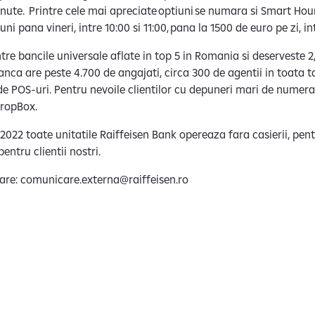
inute. Printre cele mai apreciate optiuni se numara si Smart Hou
luni pana vineri, intre 10:00 si 11:00, pana la 1500 de euro pe zi, i
tre bancile universale aflate in top 5 in Romania si deserveste 2,
 Banca are peste 4.700 de angajati, circa 300 de agentii in toata t
 de POS-uri. Pentru nevoile clientilor cu depuneri mari de numera
DropBox.
022 toate unitatile Raiffeisen Bank opereaza fara casierii, pent
entru clientii nostri.
tare: comunicare.externa@raiffeisen.ro