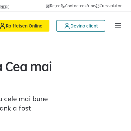
Rețea
Contactează-ne
Curs valutar
RIERE
Raiffeisen Online
Devino client
a Cea mai
ru cele mai bune
Bank a fost