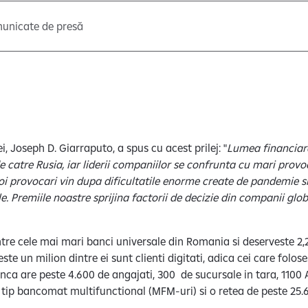
unicate de presă
ei, Joseph D. Giarraputo, a spus cu acest prilej: "
Lumea financiara
e catre Rusia, iar liderii companiilor se confrunta cu mari provo
oi provocari vin dupa dificultatile enorme create de pandemie s
le. Premiile noastre sprijina factorii de decizie din companii glo
tre cele mai mari banci universale din Romania si deserveste 2,2
este un milion dintre ei sunt clienti digitati, adica cei care folose
nca are peste 4.600 de angajati, 300 de sucursale in tara, 1100 
tip bancomat multifunctional (MFM-uri) si o retea de peste 25.