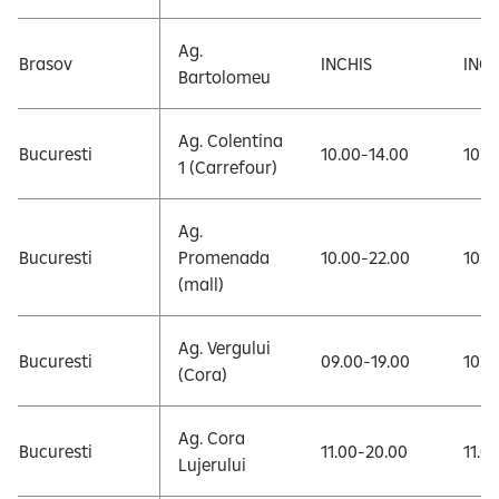
Ag.
Brasov
INCHIS
INCH
Bartolomeu
Ag. Colentina
Bucuresti
10.00-14.00
10.0
1 (Carrefour)
Ag.
Bucuresti
Promenada
10.00-22.00
10.0
(mall)
Ag. Vergului
Bucuresti
09.00-19.00
10.0
(Cora)
Ag. Cora
Bucuresti
11.00-20.00
11.0
Lujerului