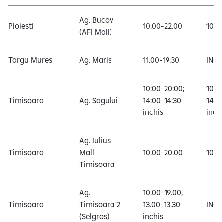
Ag. Bucov
Ploiesti
10.00-22.00
10.0
(AFI Mall)
Targu Mures
Ag. Maris
11.00-19.30
INCH
10:00-20:00;
10:0
Timisoara
Ag. Sagului
14:00-14:30
14:0
inchis
inch
Ag. Iulius
Timisoara
Mall
10.00-20.00
10.0
Timisoara
Ag.
10.00-19.00,
Timisoara
Timisoara 2
13.00-13.30
INCH
(Selgros)
inchis