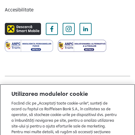
Accesibilitate
Copyright © 2004 - 2026 by Raiffeisen Bank
Utilizarea modulelor cookie
Termeni și condiții
Facând clic pe „Acceptați toate cookie-urile”, sunteți de
acord cu faptul ca Raiffeisen Bank S.A., în calitatea sa de
Politică de utilizare cookies
operator, să stocheze cookie-urile pe dispozitivul dvs. pentru
a îmbunătăți navigarea pe site, pentru a analiza utilizarea
Preferințe cookie-uri
site-ului și pentru a ajuta eforturile sale de marketing.
Politica de confidențialitate
Pentru mai multe detalii, vă rugăm să accesați secțiunea