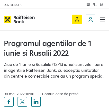
DESPRE NOI
R
C
C
e
o
u
ț
n
r
e
t
s
R
a
D
a
v
c
a
a
e
t
l
i
v
e
u
a
t
f
i
Programul agentiilor de 1
z
a
f
n
ă
r
-
iunie si Rusalii 2022
e
o
n
i
c
e
s
l
Ziua de 1 iunie si Rusaliile (12-13 iunie) sunt zile libere
e
i
in agentiile Raiffeisen Bank, cu exceptia unitatilor
n
e
din centrele comerciale care au un program special.
O
n
n
t
l
30 mai 2022 10:00
Comunicate de presă
i
n