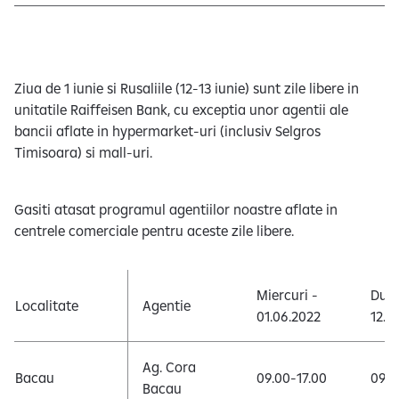
e
Ziua de 1 iunie si Rusaliile (12-13 iunie) sunt zile libere in
unitatile Raiffeisen Bank, cu exceptia unor agentii ale
bancii aflate in hypermarket-uri (inclusiv Selgros
Timisoara) si mall-uri.
Gasiti atasat programul agentiilor noastre aflate in
centrele comerciale pentru aceste zile libere.
Miercuri -
Dumi
Localitate
Agentie
01.06.2022
12.0
Ag. Cora
Bacau
09.00-17.00
09.0
Bacau