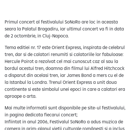
e
Primul concert al festivalului SoNoRo are loc in aceasta
seara la Palatul Bragadiru, iar ultimul concert va fi in data
de 2 octombrie, in Cluj-Napoca.
Tema editiei nr. 17 este Orient Express, inspirata de celebrul
tren, dar si de calatori renumiti si calatoriile lor fabuloase:
Hercule Poirot a rezolvat cel mai cunoscut caz al sau la
bordul acestui tren, doamna din filmul lui Alfred Hitchcock
a disparut din acelasi tren, iar James Bond a mers cu el de
la Istanbul la Londra. Trenul Orient Express a unit doua
continente si este simbolul unei epoci in care a calatori era
aproape o arta.
Mai multe informatii sunt disponibile pe site-ul festivalului,
in pagina dedicata fiecarui concert;
Infiintat in anul 2006, Festivalul SoNoRo a adus muzica de
camera in prim-planul vietii culturale românesti si a inclus