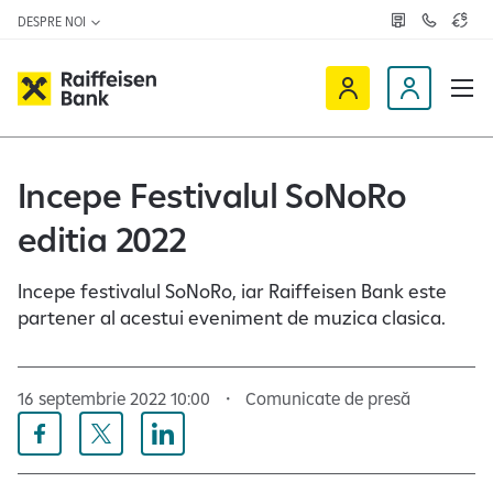
DESPRE NOI
R
C
C
e
o
u
ț
n
r
e
t
s
R
a
D
a
v
c
a
a
e
t
l
i
v
e
u
a
t
f
i
Incepe Festivalul SoNoRo
z
a
f
n
ă
r
-
editia 2022
e
o
n
i
c
e
s
l
Incepe festivalul SoNoRo, iar Raiffeisen Bank este
e
i
partener al acestui eveniment de muzica clasica.
n
e
O
n
n
t
16 septembrie 2022 10:00
Comunicate de presă
l
i
n