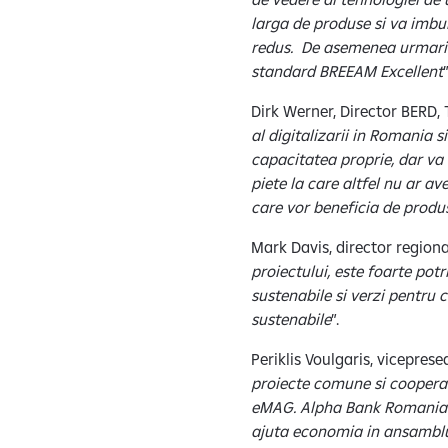
larga de produse si va imbu
redus. De asemenea urmarim 
standard BREEAM Excellent
Dirk Werner, Director BERD
al digitalizarii in Romania s
capacitatea proprie, dar va 
piete la care altfel nu ar a
care vor beneficia de produ
Mark Davis, director region
proiectului, este foarte pot
sustenabile si verzi pentru c
sustenabile
”.
Periklis Voulgaris, vicepre
proiecte comune si cooperar
eMAG. Alpha Bank Romania pr
ajuta economia in ansamblu