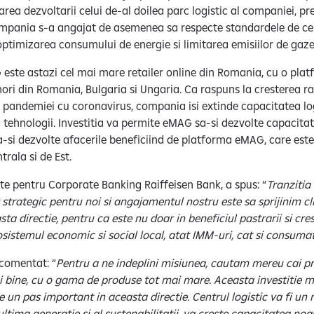
rea dezvoltarii celui de-al doilea parc logistic al companiei, p
mpania s-a angajat de asemenea sa respecte standardele de cer
 optimizarea consumului de energie si limitarea emisiilor de gaz
este astazi cel mai mare retailer online din Romania, cu o pl
enori din Romania, Bulgaria si Ungaria. Ca raspuns la cresterea rap
l pandemiei cu coronavirus, compania isi extinde capacitatea log
i tehnologii. Investitia va permite eMAG sa-si dezvolte capacitat
sa-si dezvolte afacerile beneficiind de platforma eMAG, care este
rala si de Est.
nte pentru Corporate Banking Raiffeisen Bank, a spus: “
Tranzitia
 strategic pentru noi si angajamentul nostru este sa sprijinim cl
easta directie, pentru ca este nu doar in beneficiul pastrarii si cres
osistemul economic si social local, atat IMM-uri, cat si consuma
comentat: “
Pentru a ne indeplini misiunea, cautam mereu cai pri
ai bine, cu o gama de produse tot mai mare. Aceasta investitie m
e un pas important in aceasta directie. Centrul logistic va fi un 
ultima generatie si al sustenabilitatii, va creste capacitatea n