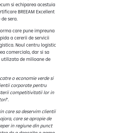
recum si echiparea acestuia
tificare BREEAM Excellent
e de sera.
atforma care pune impreuna
ida a cererii de servicii
istica. Noul centru logistic
ea comerciala, dar si sa
 utilizata de milioane de
 catre o economie verde si
ientii corporate pentru
terii competitivitatii lor in
tori
”.
n care sa deservim clientii
ajora, care se apropie de
reper in regiune din punct
oastra de a depozita o gama