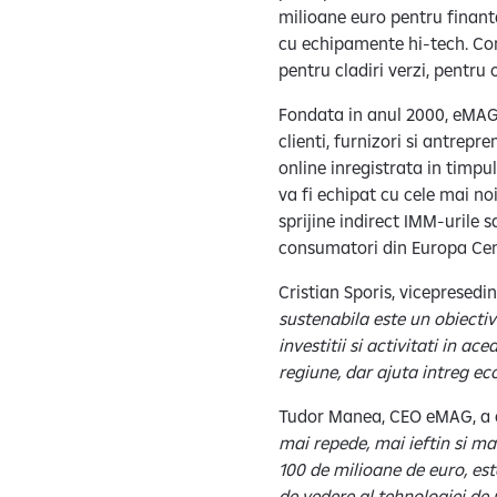
milioane euro pentru finanta
cu echipamente hi-tech. Co
pentru cladiri verzi, pentru
Fondata in anul 2000, eMAG 
clienti, furnizori si antrepr
online inregistrata in timpu
va fi echipat cu cele mai no
sprijine indirect IMM-urile 
consumatori din Europa Cent
Cristian Sporis, vicepresedi
sustenabila este un obiectiv
investitii si activitati in ac
regiune, dar ajuta intreg ec
Tudor Manea, CEO eMAG, a 
mai repede, mai ieftin si m
100 de milioane de euro, est
de vedere al tehnologiei de 