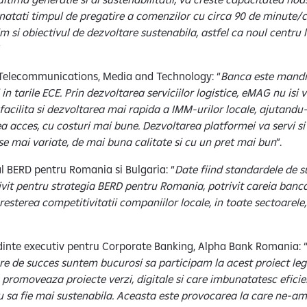
natati timpul de pregatire a comenzilor cu circa 90 de minute/
si obiectivul de dezvoltare sustenabila, astfel ca noul centru l
”
, Telecommunications, Media and Technology: “
Banca este mandra
i in tarile ECE. Prin dezvoltarea serviciilor logistice, eMAG nu is
facilita si dezvoltarea mai rapida a IMM-urilor locale, ajutandu-l
vea acces, cu costuri mai bune. Dezvoltarea platformei va servi si
se mai variate, de mai buna calitate si cu un pret mai bun
”.
al BERD pentru Romania si Bulgaria: “
Date fiind standardele de s
rivit pentru strategia BERD pentru Romania, potrivit careia banca
resterea competitivitatii companiilor locale, in toate sectoarele, i
sedinte executiv pentru Corporate Banking, Alpha Bank Romania: 
e de succes suntem bucurosi sa participam la acest proiect lega
omoveaza proiecte verzi, digitale si care imbunatatesc eficien
 sa fie mai sustenabila. Aceasta este provocarea la care ne-a