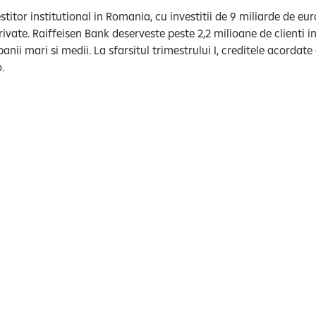
titor institutional in Romania, cu investitii de 9 miliarde de eur
private. Raiffeisen Bank deserveste peste 2,2 milioane de clienti
panii mari si medii. La sfarsitul trimestrului I, creditele acordate
o.