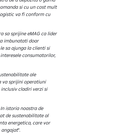
comanda si cu un cost mult
ogistic va fi conform cu
 sa sprijine eMAG ca lider
i va imbunatati doar
e sa ajunga la clienti si
 interesele consumatorilor,
ustenabilitate ale
 va sprijini operatiuni
nclusiv cladiri verzi si
“
In istoria noastra de
t de sustenabilitate al
ta energetica, care vor
m angajat
”.