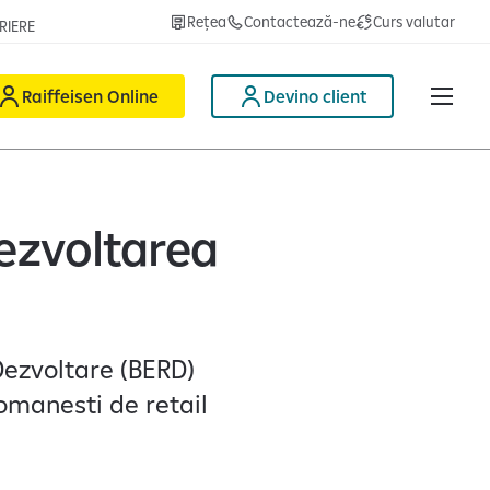
Rețea
Contactează-ne
Curs valutar
RIERE
Raiffeisen Online
Devino client
dezvoltarea
Dezvoltare (BERD)
romanesti de retail