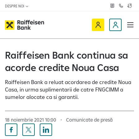
DESPRE NOI
R
C
C
e
o
u
ț
n
r
e
t
s
R
a
D
a
v
c
a
a
e
t
l
i
v
e
u
a
t
f
i
Raiffeisen Bank continua sa
z
a
f
n
ă
r
-
acorde credite Noua Casa
e
o
n
i
c
e
s
l
Raiffeisen Bank a reluat acordarea de credite Noua
e
i
Casa, in urma suplimentarii de catre FNGCIMM a
n
e
sumelor alocate ca si garantii.
O
n
n
t
l
18 noiembrie 2021 10:00
Comunicate de presă
i
n