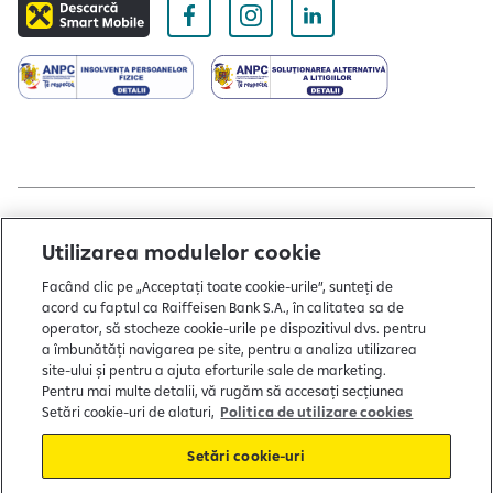
Copyright © 2004 - 2026 by Raiffeisen Bank
Utilizarea modulelor cookie
Termeni și condiții
Facând clic pe „Acceptați toate cookie-urile”, sunteți de
acord cu faptul ca Raiffeisen Bank S.A., în calitatea sa de
Politică de utilizare cookies
operator, să stocheze cookie-urile pe dispozitivul dvs. pentru
a îmbunătăți navigarea pe site, pentru a analiza utilizarea
Preferințe cookie-uri
site-ului și pentru a ajuta eforturile sale de marketing.
Politica de confidențialitate
Pentru mai multe detalii, vă rugăm să accesați secțiunea
Setări cookie-uri de alaturi,
Politica de utilizare cookies
Protecția consumatorului
Setări cookie-uri
Soluționarea alternativă a litigiilor