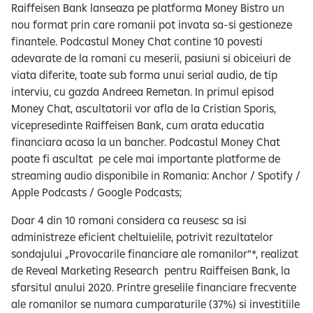
Raiffeisen Bank lanseaza pe platforma Money Bistro un
nou format prin care romanii pot invata sa-si gestioneze
finantele. Podcastul Money Chat contine 10 povesti
adevarate de la romani cu meserii, pasiuni si obiceiuri de
viata diferite, toate sub forma unui serial audio, de tip
interviu, cu gazda Andreea Remetan. In primul episod
Money Chat, ascultatorii vor afla de la Cristian Sporis,
vicepresedinte Raiffeisen Bank, cum arata educatia
financiara acasa la un bancher. Podcastul Money Chat
poate fi ascultat pe cele mai importante platforme de
streaming audio disponibile in Romania: Anchor / Spotify /
Apple Podcasts / Google Podcasts;
Doar 4 din 10 romani considera ca reusesc sa isi
administreze eficient cheltuielile, potrivit rezultatelor
sondajului „Provocarile financiare ale romanilor”*, realizat
de Reveal Marketing Research pentru Raiffeisen Bank, la
sfarsitul anului 2020. Printre greselile financiare frecvente
ale romanilor se numara cumparaturile (37%) si investitiile