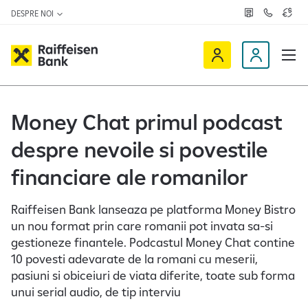
DESPRE NOI
R
C
C
e
o
u
ț
n
r
e
t
s
R
a
D
a
v
c
a
a
e
t
l
i
v
e
u
a
t
f
i
Money Chat primul podcast
z
a
f
n
ă
r
-
despre nevoile si povestile
e
o
n
i
c
e
financiare ale romanilor
s
l
e
i
Raiffeisen Bank lanseaza pe platforma Money Bistro
n
e
un nou format prin care romanii pot invata sa-si
O
n
gestioneze finantele. Podcastul Money Chat contine
n
t
10 povesti adevarate de la romani cu meserii,
l
pasiuni si obiceiuri de viata diferite, toate sub forma
i
unui serial audio, de tip interviu
n