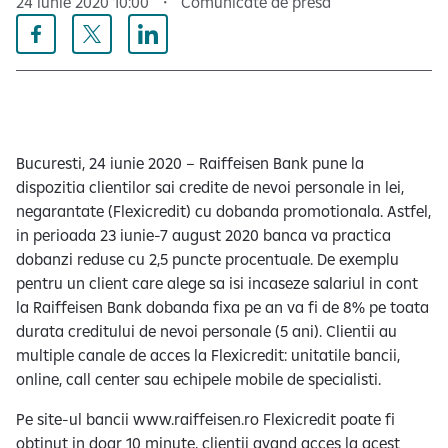
24 iunie 2020 10:00
Comunicate de presă
e
Bucuresti, 24 iunie 2020 – Raiffeisen Bank pune la
dispozitia clientilor sai credite de nevoi personale in lei,
negarantate (Flexicredit) cu dobanda promotionala. Astfel,
in perioada 23 iunie-7 august 2020 banca va practica
dobanzi reduse cu 2,5 puncte procentuale. De exemplu
pentru un client care alege sa isi incaseze salariul in cont
la Raiffeisen Bank dobanda fixa pe an va fi de 8% pe toata
durata creditului de nevoi personale (5 ani). Clientii au
multiple canale de acces la Flexicredit: unitatile bancii,
online, call center sau echipele mobile de specialisti.
Pe site-ul bancii www.raiffeisen.ro Flexicredit poate fi
obtinut in doar 10 minute, clientii avand acces la acest