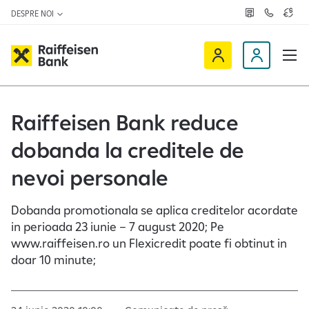
DESPRE NOI
R
C
C
e
o
u
ț
n
r
e
t
s
R
a
D
a
v
c
a
a
e
t
l
i
v
e
u
a
t
f
i
Raiffeisen Bank reduce
z
a
f
n
ă
r
-
dobanda la creditele de
e
o
n
i
c
e
nevoi personale
s
l
e
i
Dobanda promotionala se aplica creditelor acordate
n
e
in perioada 23 iunie – 7 august 2020; Pe
O
n
www.raiffeisen.ro un Flexicredit poate fi obtinut in
n
t
doar 10 minute;
l
i
n