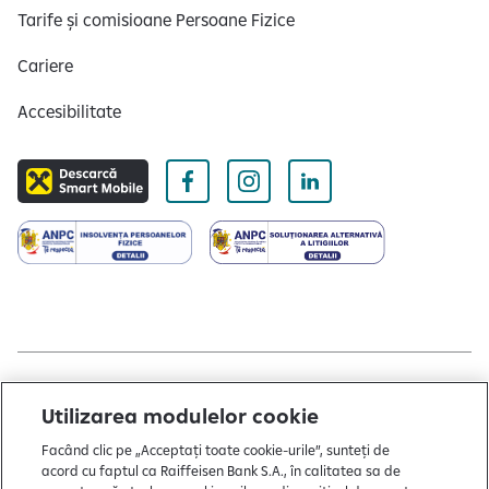
Tarife și comisioane Persoane Fizice
Cariere
Accesibilitate
Copyright © 2004 - 2026 by Raiffeisen Bank
Utilizarea modulelor cookie
Termeni și condiții
Facând clic pe „Acceptați toate cookie-urile”, sunteți de
acord cu faptul ca Raiffeisen Bank S.A., în calitatea sa de
Politică de utilizare cookies