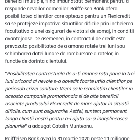
beneficii multiple, fiind imbunatatit permanent pentru a
raspunde nevoilor oamenilor. Raiffeisen Bank ofera
posibilitatea clientilor care opteaza pentru un Flexicredit
sa se protejeze impotriva situatiilor dificile prin incheierea
facultativa a unei asigurari de viata si de somaj, in conditii
avantajoase. De asemenea, in contractul de credit este
prevazuta posibilitatea de a amana ratele trei luni sau
schimbarea datei lunare de rambursare a ratelor, in
functie de dorinta clientului.
“
Posibilitatea contractuala de a-ti amana rata pana la trei
luni oricand ai nevoie s-a dovedit foarte utila clientilor pe
perioada crizei sanitare. Vrem sa le reamintim clientilor in
aceasta campanie promotionala si de alte beneficii
asociate produsului Flexicredit de mare ajutor in situatii
dificile, cum sunt asigurarile. Astfel, suntem permanent
langa clientii nostri pentru a-i ajuta sa-si indeplineasca
planurile
.” a adaugat Catalin Munteanu.
Raiffeisen Bank avea la 31 martie 2020 peste 2,1 milioane