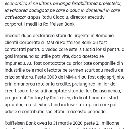
economica si ne uitam, pe langa fezabilitatea proiectelor,
la valoarea adaugata pe care o aduc in domeniul in care
activeaza
” a spus Radu Ciocoiu, director executiv
corporatii medii la Raiffeisen Bank.
Imediat dupa declararea starii de urgenta in Romania,
clientii Corporate si IMM ai Raiffeisen Bank au fost
contactati pentru a vedea care este situatia lor si pentru a
gasi impreuna solutiile potrivite, daca acestea se
impuneau. Au fost contactate cu prioritate companiile din
industriile cele mai afectate pe termen scurt sau mediu de
criza sanitara. Peste 3000 de IMM-uri au fost deja sprijinite
prin amanarea ratelor la credite, prelungirea liniilor de
credit sau alte solutii adaptate situatiei lor. De asemenea,
programul Factory by Raiffeisen, dedicat finantarii start-
up-urilor, a fost extins fiind incluse startup-uri care pot
aduce o contributie societatii in aceasta perioada.
Raiffeisen Bank avea la 31 martie 2020 peste 2,1 milioane