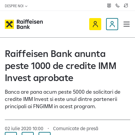
DESPRE NOI
R
C
C
e
o
u
ț
n
r
e
t
s
R
a
D
a
v
c
a
a
e
t
l
i
v
e
u
a
t
f
i
Raiffeisen Bank anunta
z
a
f
n
ă
r
-
peste 1000 de credite IMM
e
o
n
i
c
e
Invest aprobate
s
l
e
i
Banca are pana acum peste 5000 de solicitari de
n
e
credite IMM Invest si este unul dintre partenerii
O
n
principali ai FNGIMM in acest program.
n
t
l
i
02 iulie 2020 10:00
Comunicate de presă
n