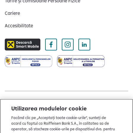
Tarife și comisioane Persoane Fizice
Cariere
Accesibilitate
Copyright © 2004 - 2026 by Raiffeisen Bank
Utilizarea modulelor cookie
Termeni și condiții
Facând clic pe „Acceptați toate cookie-urile”, sunteți de
acord cu faptul ca Raiffeisen Bank S.A., în calitatea sa de
Politică de utilizare cookies
operator, să stocheze cookie-urile pe dispozitivul dvs. pentru