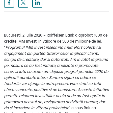
e
Bucuresti, 2 iulie 2020 – Raiffeisen Bank a aprobat 1000 de
credite IMM Invest, in valoare de 500 de milioane de lei.
“
Programul IMM Invest inseamna mult efort colectiv si
angajament din partea tuturor celor implicati: clienti,
echipa de creditare, dar si autoritati. Am invatat impreuna
pe masura ce au fost initiate, analizate si promovate
cereri si iata ca acum am depasit pragrul primelor 1000 de
aplicatii aprobate intern. Suntem siguri ca odata ce
fondurile vor ajunge la antreprenori, vom simti cu totii
efecte concrete, pozitive si de bunastare. Aceasta initiativa
permite reluarea investitiilor acolo unde au fost oprite in
primavara acestui an, revigorarea activitatii curente, dar
da si incredere in viitorul proiectelor.
” a spus Raluca